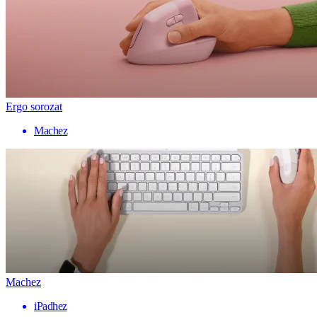
Ergo sorozat
Machez
Machez
iPadhez