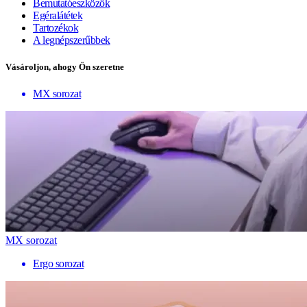
Bemutatóeszközök
Egéralátétek
Tartozékok
A legnépszerűbbek
Vásároljon, ahogy Ön szeretne
MX sorozat
MX sorozat
Ergo sorozat