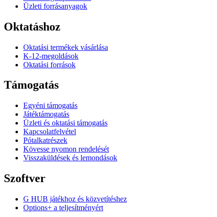
Üzleti forrásanyagok
Oktatáshoz
Oktatási termékek vásárlása
K-12-megoldások
Oktatási források
Támogatás
Egyéni támogatás
Játéktámogatás
Üzleti és oktatási támogatás
Kapcsolatfelvétel
Pótalkatrészek
Kövesse nyomon rendelését
Visszaküldések és lemondások
Szoftver
G HUB játékhoz és közvetítéshez
Options+ a teljesítményért