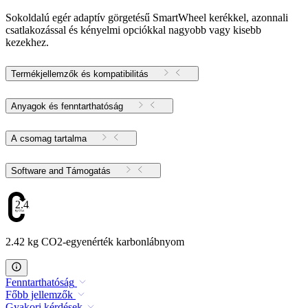
Sokoldalú egér adaptív görgetésű SmartWheel kerékkel, azonnali
csatlakozással és kényelmi opciókkal nagyobb vagy kisebb
kezekhez.
Termékjellemzők és kompatibilitás
Anyagok és fenntarthatóság
A csomag tartalma
Software and Támogatás
2.42
2.42 kg CO2-egyenérték karbonlábnyom
Fenntarthatóság
Főbb jellemzők
Gyakori kérdések