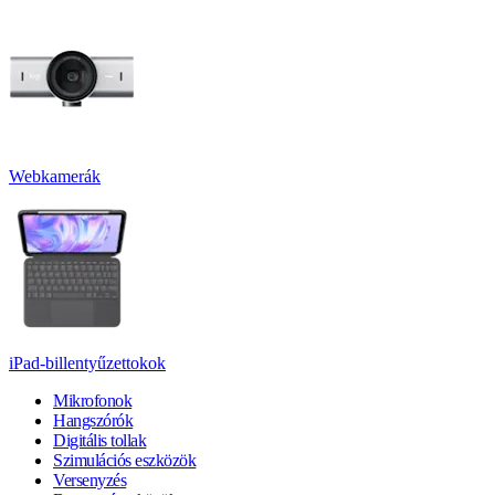
Webkamerák
iPad-billentyűzettokok
Mikrofonok
Hangszórók
Digitális tollak
Szimulációs eszközök
Versenyzés