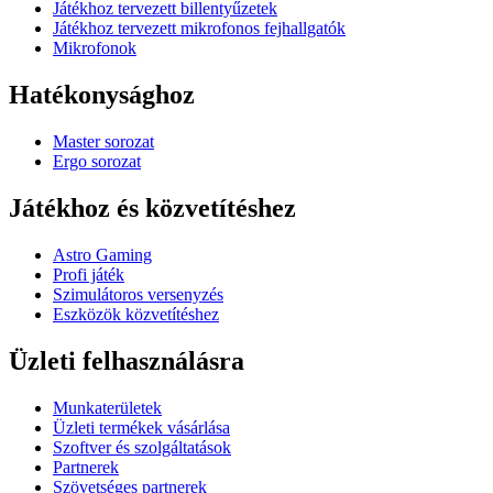
Játékhoz tervezett billentyűzetek
Játékhoz tervezett mikrofonos fejhallgatók
Mikrofonok
Hatékonysághoz
Master sorozat
Ergo sorozat
Játékhoz és közvetítéshez
Astro Gaming
Profi játék
Szimulátoros versenyzés
Eszközök közvetítéshez
Üzleti felhasználásra
Munkaterületek
Üzleti termékek vásárlása
Szoftver és szolgáltatások
Partnerek
Szövetséges partnerek