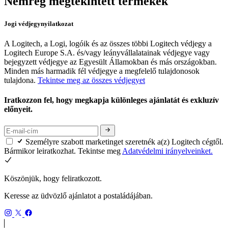
Nemrég megtekintett termékek
Jogi védjegynyilatkozat
A Logitech, a Logi, logóik és az összes többi Logitech védjegy a
Logitech Europe S.A. és/vagy leányvállalatainak védjegye vagy
bejegyzett védjegye az Egyesült Államokban és más országokban.
Minden más harmadik fél védjegye a megfelelő tulajdonosok
tulajdona.
Tekintse meg az összes védjegyet
Iratkozzon fel, hogy megkapja különleges ajánlatát és exkluzív
előnyeit.
Személyre szabott marketinget szeretnék a(z) Logitech cégtől.
Bármikor leiratkozhat. Tekintse meg
Adatvédelmi irányelveinket.
Köszönjük, hogy feliratkozott.
Keresse az üdvözlő ajánlatot a postaládájában.