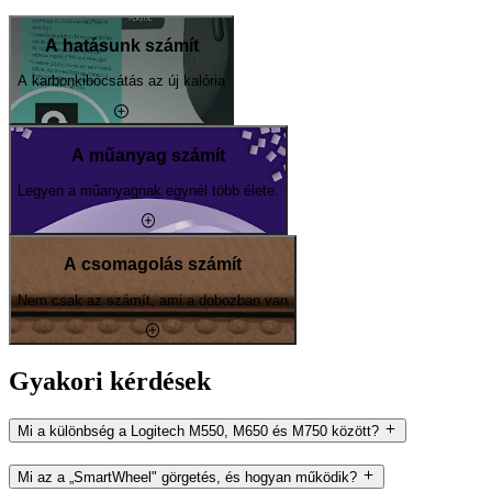
A hatásunk számít
A karbonkibocsátás az új kalória
A műanyag számít
Legyen a műanyagnak egynél több élete.
A csomagolás számít
Nem csak az számít, ami a dobozban van
Gyakori kérdések
Mi a különbség a Logitech M550, M650 és M750 között?
Mi az a „SmartWheel" görgetés, és hogyan működik?