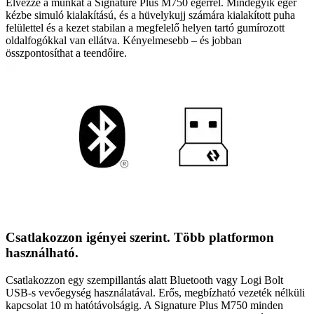
Élvezze a munkát a Signature Plus M750 egérrel. Mindegyik egér
kézbe simuló kialakítású, és a hüvelykujj számára kialakított puha
felülettel és a kezet stabilan a megfelelő helyen tartó gumírozott
oldalfogókkal van ellátva. Kényelmesebb – és jobban
összpontosíthat a teendőire.
Csatlakozzon igényei szerint. Több platformon
használható.
Csatlakozzon egy szempillantás alatt Bluetooth vagy Logi Bolt
USB-s vevőegység használatával. Erős, megbízható vezeték nélküli
kapcsolat 10 m hatótávolságig. A Signature Plus M750 minden