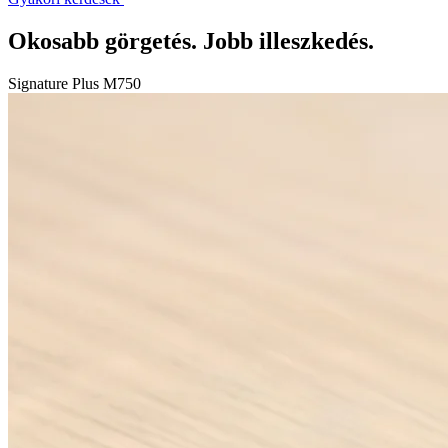
Okosabb görgetés. Jobb illeszkedés.
Signature Plus M750