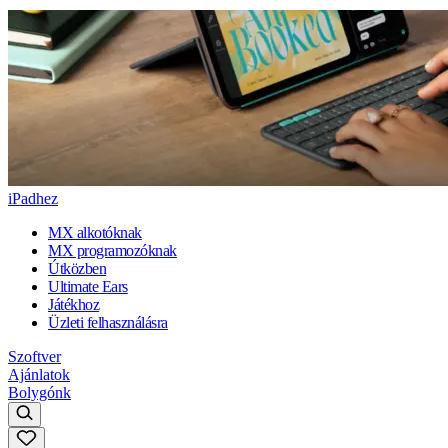
iPadhez
MX alkotóknak
MX programozóknak
Útközben
Ultimate Ears
Játékhoz
Üzleti felhasználásra
Szoftver
Ajánlatok
Bolygónk