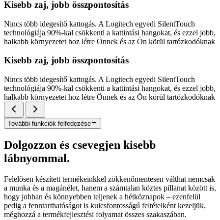
Kisebb zaj, jobb összpontosítás
Nincs több idegesítő kattogás. A Logitech egyedi SilentTouch
technológiája 90%-kal csökkenti a kattintási hangokat, és ezzel jobb,
halkabb környezetet hoz létre Önnek és az Ön körül tartózkodóknak
Kisebb zaj, jobb összpontosítás
Nincs több idegesítő kattogás. A Logitech egyedi SilentTouch
technológiája 90%-kal csökkenti a kattintási hangokat, és ezzel jobb,
halkabb környezetet hoz létre Önnek és az Ön körül tartózkodóknak
További funkciók felfedezése
Dolgozzon és csevegjen kisebb
lábnyommal.
Felelősen készített termékeinkkel zökkenőmentesen válthat nemcsak
a munka és a magánélet, hanem a számtalan köztes pillanat között is,
hogy jobban és könnyebben teljenek a hétköznapok – ezenfelül
pedig a fenntarthatóságot is kulcsfontosságú feltételként kezeljük,
méghozzá a termékfejlesztési folyamat összes szakaszában.