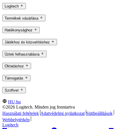
Logitech
Termékek vásárlása
Hatékonysághoz
Játékhoz és közvetítéshez
Üzleti felhasználásra
Oktatáshoz
Támogatás
Szoftver
HU,hu
©2026 Logitech. Minden jog fenntartva
Használati feltételek
Adatvédelmi nyilatkozat
Sütibeállítások
Webhelytérkép
Logitech