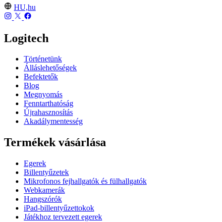
HU,hu
Logitech
Történetünk
Álláslehetőségek
Befektetők
Blog
Megnyomás
Fenntarthatóság
Újrahasznosítás
Akadálymentesség
Termékek vásárlása
Egerek
Billentyűzetek
Mikrofonos fejhallgatók és fülhallgatók
Webkamerák
Hangszórók
iPad-billentyűzettokok
Játékhoz tervezett egerek