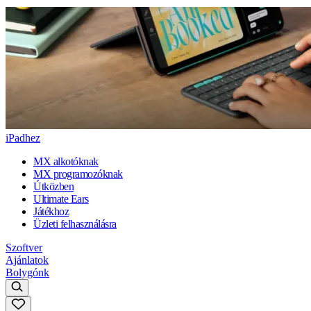
iPadhez
MX alkotóknak
MX programozóknak
Útközben
Ultimate Ears
Játékhoz
Üzleti felhasználásra
Szoftver
Ajánlatok
Bolygónk