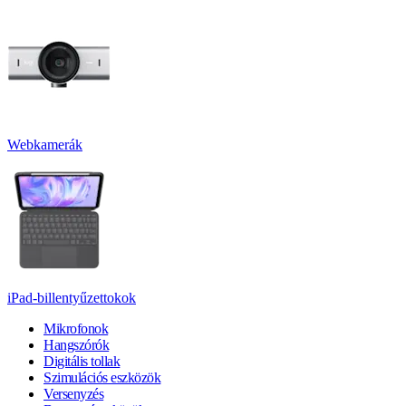
Webkamerák
iPad-billentyűzettokok
Mikrofonok
Hangszórók
Digitális tollak
Szimulációs eszközök
Versenyzés