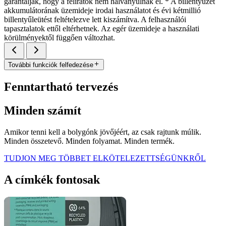
garantálják, hogy a feliratok nem halványulnak el. * A billentyűzet
akkumulátorának üzemideje irodai használatot és évi kétmillió
billentyűleütést feltételezve lett kiszámítva. A felhasználói
tapasztalatok ettől eltérhetnek. Az egér üzemideje a használati
körülményektől függően változhat.
További funkciók felfedezése
Fenntartható tervezés
Minden számít
Amikor tenni kell a bolygónk jövőjéért, az csak rajtunk múlik.
Minden összetevő. Minden folyamat. Minden termék.
TUDJON MEG TÖBBET ELKÖTELEZETTSÉGÜNKRŐL
A címkék fontosak