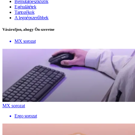
Bemutatóeszközök
Egéralátétek
Tartozékok
A legnépszerűbbek
Vásároljon, ahogy Ön szeretne
MX sorozat
MX sorozat
Ergo sorozat