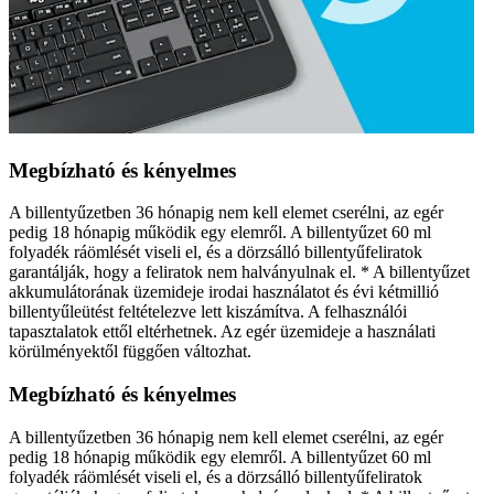
Megbízható és kényelmes
A billentyűzetben 36 hónapig nem kell elemet cserélni, az egér
pedig 18 hónapig működik egy elemről. A billentyűzet 60 ml
folyadék ráömlését viseli el, és a dörzsálló billentyűfeliratok
garantálják, hogy a feliratok nem halványulnak el. * A billentyűzet
akkumulátorának üzemideje irodai használatot és évi kétmillió
billentyűleütést feltételezve lett kiszámítva. A felhasználói
tapasztalatok ettől eltérhetnek. Az egér üzemideje a használati
körülményektől függően változhat.
Megbízható és kényelmes
A billentyűzetben 36 hónapig nem kell elemet cserélni, az egér
pedig 18 hónapig működik egy elemről. A billentyűzet 60 ml
folyadék ráömlését viseli el, és a dörzsálló billentyűfeliratok