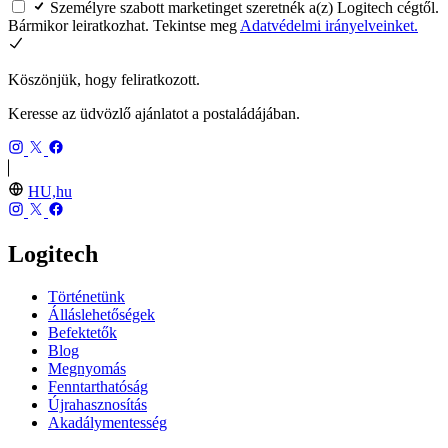
Személyre szabott marketinget szeretnék a(z) Logitech cégtől.
Bármikor leiratkozhat. Tekintse meg
Adatvédelmi irányelveinket.
Köszönjük, hogy feliratkozott.
Keresse az üdvözlő ajánlatot a postaládájában.
HU,hu
Logitech
Történetünk
Álláslehetőségek
Befektetők
Blog
Megnyomás
Fenntarthatóság
Újrahasznosítás
Akadálymentesség