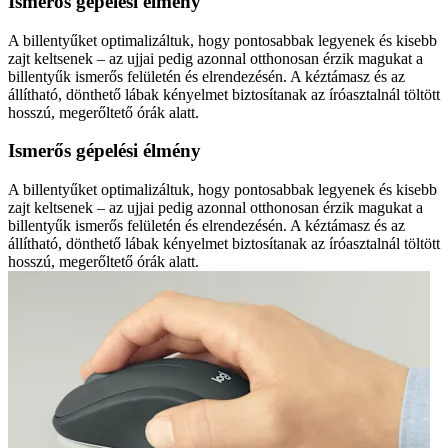
Ismerős gépelési élmény
A billentyűket optimalizáltuk, hogy pontosabbak legyenek és kisebb
zajt keltsenek – az ujjai pedig azonnal otthonosan érzik magukat a
billentyűk ismerős felületén és elrendezésén. A kéztámasz és az
állítható, dönthető lábak kényelmet biztosítanak az íróasztalnál töltött
hosszú, megerőltető órák alatt.
Ismerős gépelési élmény
A billentyűket optimalizáltuk, hogy pontosabbak legyenek és kisebb
zajt keltsenek – az ujjai pedig azonnal otthonosan érzik magukat a
billentyűk ismerős felületén és elrendezésén. A kéztámasz és az
állítható, dönthető lábak kényelmet biztosítanak az íróasztalnál töltött
hosszú, megerőltető órák alatt.