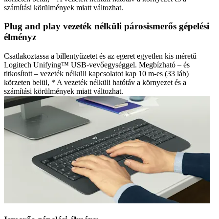
számítási körülmények miatt változhat.
Plug and play vezeték nélküli párosismerős gépelési
élményz
Csatlakoztassa a billentyűzetet és az egeret egyetlen kis méretű
Logitech Unifying™ USB-vevőegységgel. Megbízható – és
titkosított – vezeték nélküli kapcsolatot kap 10 m-es (33 láb)
körzeten belül, * A vezeték nélküli hatótáv a környezet és a
számítási körülmények miatt változhat.