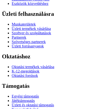
Eszközök közvetítéshez
Üzleti felhasználásra
Munkaterületek
Üzleti termékek vásárlása
Szoftver és szolgáltatások
Partnerek
Szövetséges partnerek
Üzleti forrásanyagok
Oktatáshoz
Oktatási termékek vásárlása
K-12-megoldások
Oktatási források
Támogatás
Egyéni támogatás
Játéktámogatás
Üzleti és oktatási támogatás