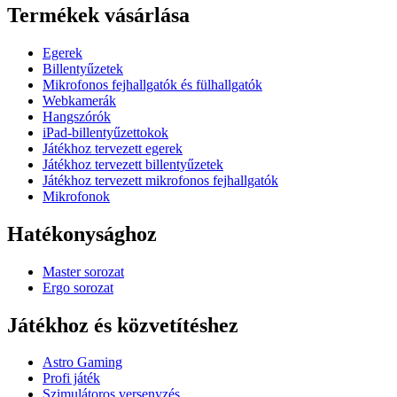
Termékek vásárlása
Egerek
Billentyűzetek
Mikrofonos fejhallgatók és fülhallgatók
Webkamerák
Hangszórók
iPad-billentyűzettokok
Játékhoz tervezett egerek
Játékhoz tervezett billentyűzetek
Játékhoz tervezett mikrofonos fejhallgatók
Mikrofonok
Hatékonysághoz
Master sorozat
Ergo sorozat
Játékhoz és közvetítéshez
Astro Gaming
Profi játék
Szimulátoros versenyzés