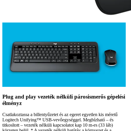
Plug and play vezeték nélküli párosismerős gépelési
élményz
Csatlakoztassa a billentyűzetet és az egeret egyetlen kis méretű
Logitech Unifying™ USB-vevőegységgel. Megbízható – és
titkosított – vezeték nélküli kapcsolatot kap 10 m-es (33 láb)
körzeten belül, * A vezeték nélküli hatótáv a környezet és a