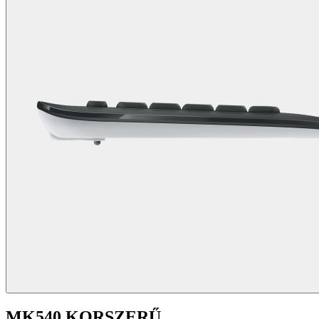
MK540 KORSZERŰ