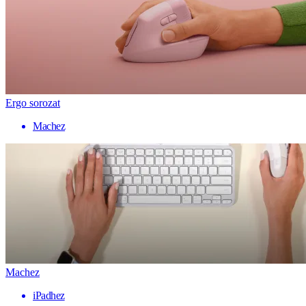
Ergo sorozat
Machez
Machez
iPadhez