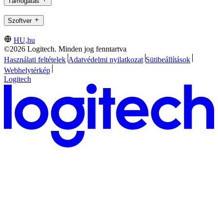
Támogatás
Szoftver
HU,hu
©2026 Logitech. Minden jog fenntartva
Használati feltételek
Adatvédelmi nyilatkozat
Sütibeállítások
Webhelytérkép
Logitech