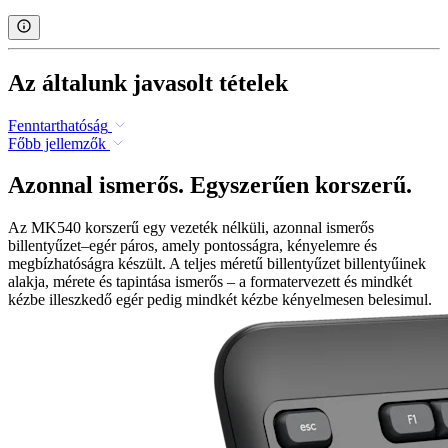
Az általunk javasolt tételek
Fenntarthatóság
Főbb jellemzők
Azonnal ismerős. Egyszerűen korszerű.
Az MK540 korszerű egy vezeték nélküli, azonnal ismerős
billentyűzet–egér páros, amely pontosságra, kényelemre és
megbízhatóságra készült. A teljes méretű billentyűzet billentyűinek
alakja, mérete és tapintása ismerős – a formatervezett és mindkét
kézbe illeszkedő egér pedig mindkét kézbe kényelmesen belesimul.