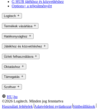
G HUB játékhoz és közvetítéshez
Options+ a teljesítményért
Logitech
Termékek vásárlása
Hatékonysághoz
Játékhoz és közvetítéshez
Üzleti felhasználásra
Oktatáshoz
Támogatás
Szoftver
HU,hu
©2026 Logitech. Minden jog fenntartva
Használati feltételek
Adatvédelmi nyilatkozat
Sütibeállítások