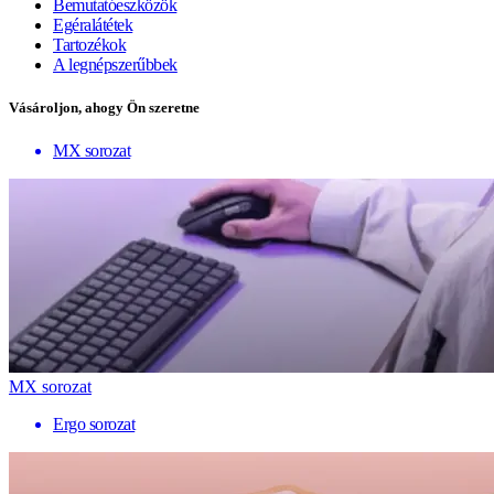
Bemutatóeszközök
Egéralátétek
Tartozékok
A legnépszerűbbek
Vásároljon, ahogy Ön szeretne
MX sorozat
MX sorozat
Ergo sorozat