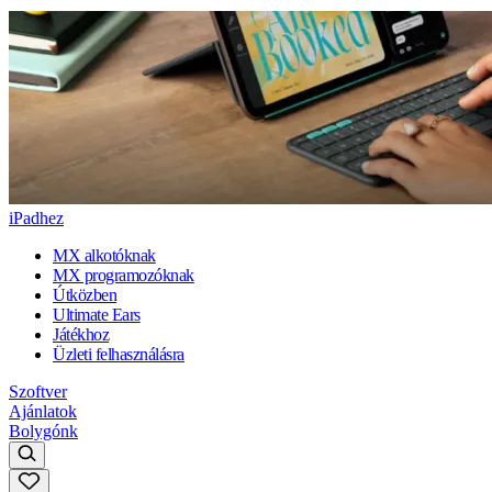
iPadhez
MX alkotóknak
MX programozóknak
Útközben
Ultimate Ears
Játékhoz
Üzleti felhasználásra
Szoftver
Ajánlatok
Bolygónk