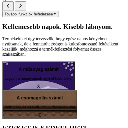
További funkciók felfedezése
Kellemesebb napok. Kisebb lábnyom.
Termékeinket úgy tervezzük, hogy egész napos kényelmet
nyújtsanak, de a fenntarthatóságot is kulcsfontosságú feltételként
kezeljük, méghozzá a termékfejlesztési folyamat összes
szakaszában.
A műanyag számít
Legyen a műanyagnak egynél több élete.
A csomagolás számít
Nem csak az számít, ami a dobozban van
EZEKET IS KEDVELHETI