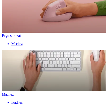
Ergo sorozat
Machez
Machez
iPadhez