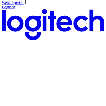
Webhelytérkép
Logitech