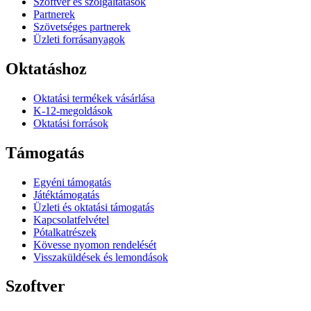
Szoftver és szolgáltatások
Partnerek
Szövetséges partnerek
Üzleti forrásanyagok
Oktatáshoz
Oktatási termékek vásárlása
K-12-megoldások
Oktatási források
Támogatás
Egyéni támogatás
Játéktámogatás
Üzleti és oktatási támogatás
Kapcsolatfelvétel
Pótalkatrészek
Kövesse nyomon rendelését
Visszaküldések és lemondások
Szoftver