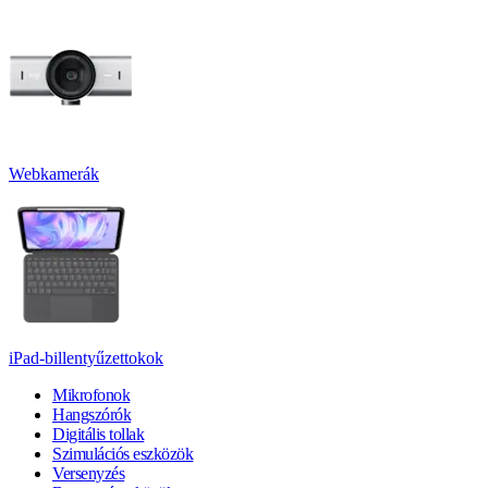
Webkamerák
iPad-billentyűzettokok
Mikrofonok
Hangszórók
Digitális tollak
Szimulációs eszközök
Versenyzés