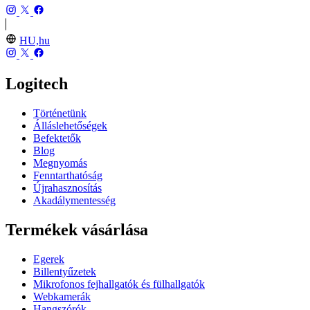
HU,hu
Logitech
Történetünk
Álláslehetőségek
Befektetők
Blog
Megnyomás
Fenntarthatóság
Újrahasznosítás
Akadálymentesség
Termékek vásárlása
Egerek
Billentyűzetek
Mikrofonos fejhallgatók és fülhallgatók
Webkamerák
Hangszórók