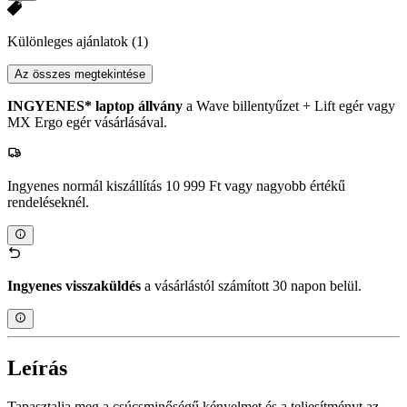
Különleges ajánlatok
(1)
Az összes megtekintése
INGYENES* laptop állvány
a Wave billentyűzet + Lift egér vagy
MX Ergo egér vásárlásával.
Ingyenes normál kiszállítás 10 999 Ft vagy nagyobb értékű
rendeléseknél.
Ingyenes visszaküldés
a vásárlástól számított 30 napon belül.
Leírás
Tapasztalja meg a csúcsminőségű kényelmet és a teljesítményt az