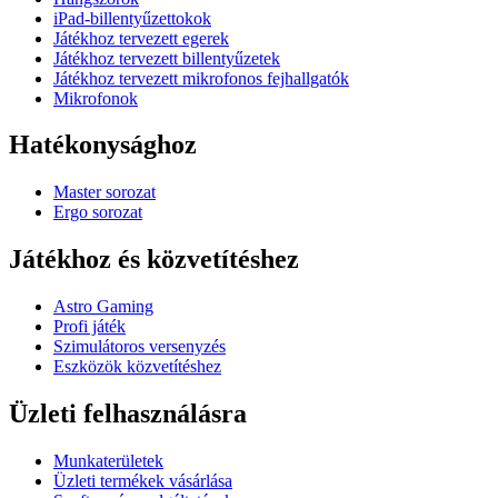
iPad-billentyűzettokok
Játékhoz tervezett egerek
Játékhoz tervezett billentyűzetek
Játékhoz tervezett mikrofonos fejhallgatók
Mikrofonok
Hatékonysághoz
Master sorozat
Ergo sorozat
Játékhoz és közvetítéshez
Astro Gaming
Profi játék
Szimulátoros versenyzés
Eszközök közvetítéshez
Üzleti felhasználásra
Munkaterületek
Üzleti termékek vásárlása