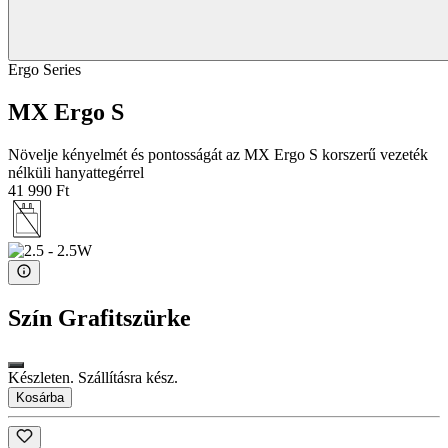
Ergo Series
MX Ergo S
Növelje kényelmét és pontosságát az MX Ergo S korszerű vezeték
nélküli hanyattegérrel
41 990 Ft
Szín
Grafitszürke
Készleten. Szállításra kész.
Kosárba