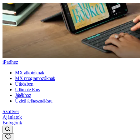
iPadhez
MX alkotóknak
MX programozóknak
Útközben
Ultimate Ears
Játékhoz
Üzleti felhasználásra
Szoftver
Ajánlatok
Bolygónk