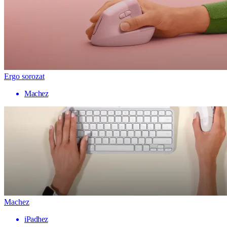
Ergo sorozat
Machez
Machez
iPadhez