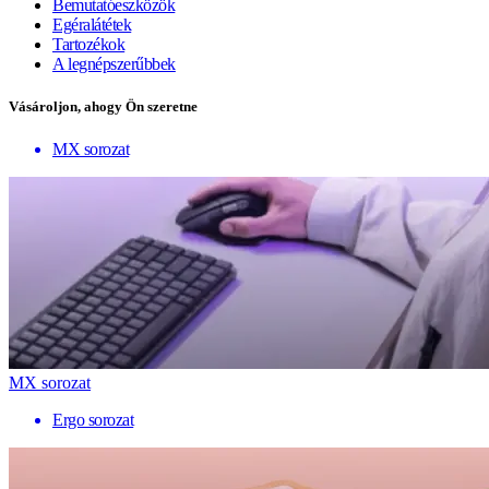
Bemutatóeszközök
Egéralátétek
Tartozékok
A legnépszerűbbek
Vásároljon, ahogy Ön szeretne
MX sorozat
MX sorozat
Ergo sorozat