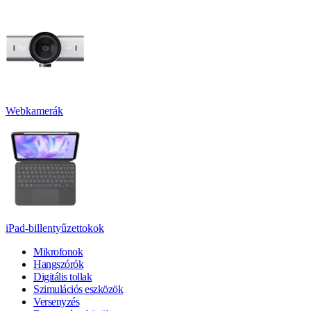
Webkamerák
iPad-billentyűzettokok
Mikrofonok
Hangszórók
Digitális tollak
Szimulációs eszközök
Versenyzés