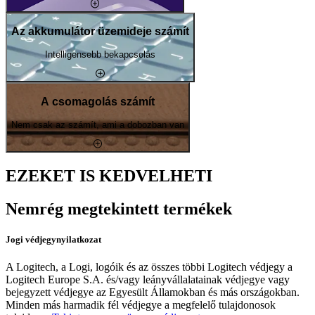
Az akkumulátor üzemideje számít
Intelligensebb bekapcsolás
A csomagolás számít
Nem csak az számít, ami a dobozban van
EZEKET IS KEDVELHETI
Nemrég megtekintett termékek
Jogi védjegynyilatkozat
A Logitech, a Logi, logóik és az összes többi Logitech védjegy a
Logitech Europe S.A. és/vagy leányvállalatainak védjegye vagy
bejegyzett védjegye az Egyesült Államokban és más országokban.
Minden más harmadik fél védjegye a megfelelő tulajdonosok