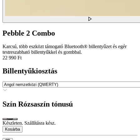
Pebble 2 Combo
Karcsú, több eszközt támogató Bluetooth® billentyűzet és egér
testreszabható billentyűkkel és gombbal.
22 990 Ft
Billentyűkiosztás
Szín
Rózsaszín tónusú
Készleten. Szállításra kész.
Kosárba