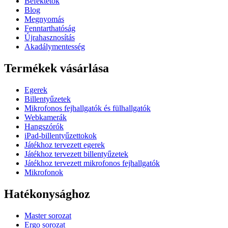
Befektetők
Blog
Megnyomás
Fenntarthatóság
Újrahasznosítás
Akadálymentesség
Termékek vásárlása
Egerek
Billentyűzetek
Mikrofonos fejhallgatók és fülhallgatók
Webkamerák
Hangszórók
iPad-billentyűzettokok
Játékhoz tervezett egerek
Játékhoz tervezett billentyűzetek
Játékhoz tervezett mikrofonos fejhallgatók
Mikrofonok
Hatékonysághoz
Master sorozat
Ergo sorozat