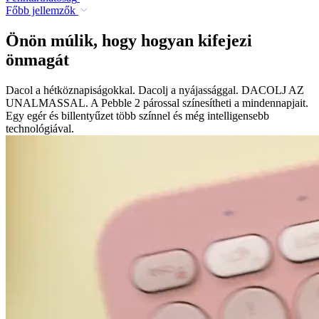
Főbb jellemzők
Önön múlik, hogy hogyan kifejezi
önmagát
Dacol a hétköznapiságokkal. Dacolj a nyájassággal. DACOLJ AZ
UNALMASSAL. A Pebble 2 párossal színesítheti a mindennapjait.
Egy egér és billentyűzet több színnel és még intelligensebb
technológiával.