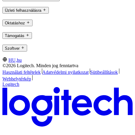
Üzleti felhasználásra
Oktatáshoz
Támogatás
Szoftver
HU,hu
©2026 Logitech. Minden jog fenntartva
Használati feltételek
Adatvédelmi nyilatkozat
Sütibeállítások
Webhelytérkép
Logitech