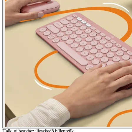
Halk, ujjbegyhez illeszkedő billentyűk