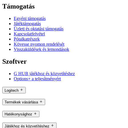
Támogatás
Egyéni támogatás
Játéktámogatás
Üzleti és oktatási támogatás
Kapcsolatfelvétel
Pótalkatrészek
Kövesse nyomon rendelését
Visszaküldések és lemondások
Szoftver
G HUB játékhoz és közvetítéshez
Options+ a teljesítményért
Logitech
Termékek vásárlása
Hatékonysághoz
Játékhoz és közvetítéshez