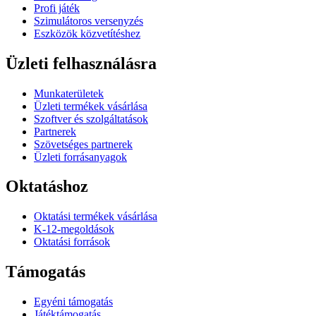
Profi játék
Szimulátoros versenyzés
Eszközök közvetítéshez
Üzleti felhasználásra
Munkaterületek
Üzleti termékek vásárlása
Szoftver és szolgáltatások
Partnerek
Szövetséges partnerek
Üzleti forrásanyagok
Oktatáshoz
Oktatási termékek vásárlása
K-12-megoldások
Oktatási források
Támogatás
Egyéni támogatás
Játéktámogatás