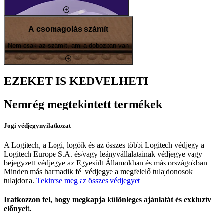
A csomagolás számít
Nem csak az számít, ami a dobozban van
EZEKET IS KEDVELHETI
Nemrég megtekintett termékek
Jogi védjegynyilatkozat
A Logitech, a Logi, logóik és az összes többi Logitech védjegy a
Logitech Europe S.A. és/vagy leányvállalatainak védjegye vagy
bejegyzett védjegye az Egyesült Államokban és más országokban.
Minden más harmadik fél védjegye a megfelelő tulajdonosok
tulajdona.
Tekintse meg az összes védjegyet
Iratkozzon fel, hogy megkapja különleges ajánlatát és exkluzív
előnyeit.