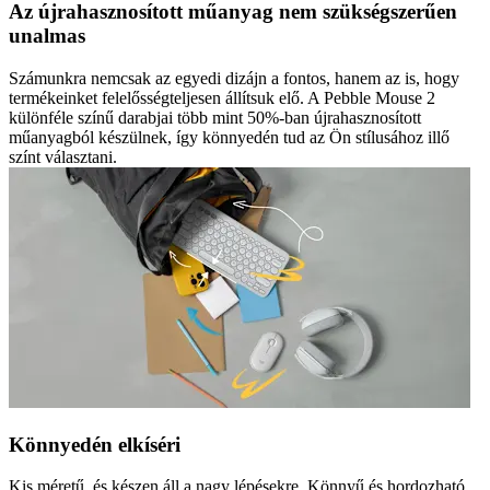
Az újrahasznosított műanyag nem szükségszerűen
unalmas
Számunkra nemcsak az egyedi dizájn a fontos, hanem az is, hogy
termékeinket felelősségteljesen állítsuk elő. A Pebble Mouse 2
különféle színű darabjai több mint 50%-ban újrahasznosított
műanyagból készülnek, így könnyedén tud az Ön stílusához illő
színt választani.
Könnyedén elkíséri
Kis méretű, és készen áll a nagy lépésekre. Könnyű és hordozható