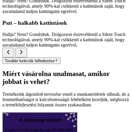
Hallja? Nem? Gondoltuk. Dolgozzon észrevétlenül a Silent Touch
technológiával, amely 90%-kal csökkenti a kattintások zaját, hogy
zavartalanul tudjon kattintgatni egerével.
Pszt – halkabb kattintások
Hallja? Nem? Gondoltuk. Dolgozzon észrevétlenül a Silent Touch
technológiával, amely 90%-kal csökkenti a kattintások zaját, hogy
zavartalanul tudjon kattintgatni egerével.
További funkciók felfedezése
Miért vásárolna unalmasat, amikor
jobbat is vehet?
Termékeink átgondolt tervezése emeli a munkaterületek stílusát, de a
fenntarthatóságot is kulcsfontosságú feltételként kezeljük, méghozzá
a termékfejlesztési folyamat összes szakaszában.
A műanyag számít
Legyen a műanyagnak egynél több élete.