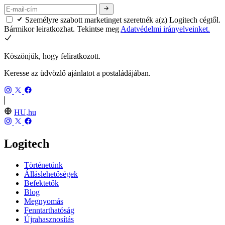
Személyre szabott marketinget szeretnék a(z) Logitech cégtől.
Bármikor leiratkozhat. Tekintse meg
Adatvédelmi irányelveinket.
Köszönjük, hogy feliratkozott.
Keresse az üdvözlő ajánlatot a postaládájában.
HU,hu
Logitech
Történetünk
Álláslehetőségek
Befektetők
Blog
Megnyomás
Fenntarthatóság
Újrahasznosítás