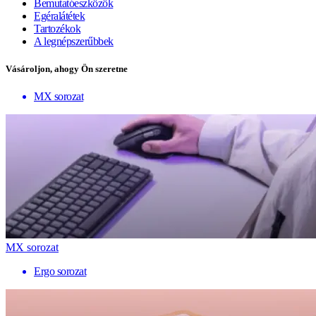
Bemutatóeszközök
Egéralátétek
Tartozékok
A legnépszerűbbek
Vásároljon, ahogy Ön szeretne
MX sorozat
MX sorozat
Ergo sorozat