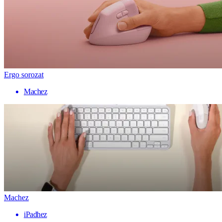
Ergo sorozat
Machez
Machez
iPadhez