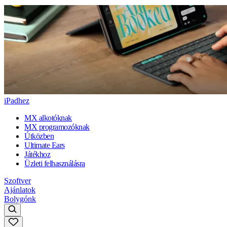
iPadhez
MX alkotóknak
MX programozóknak
Útközben
Ultimate Ears
Játékhoz
Üzleti felhasználásra
Szoftver
Ajánlatok
Bolygónk