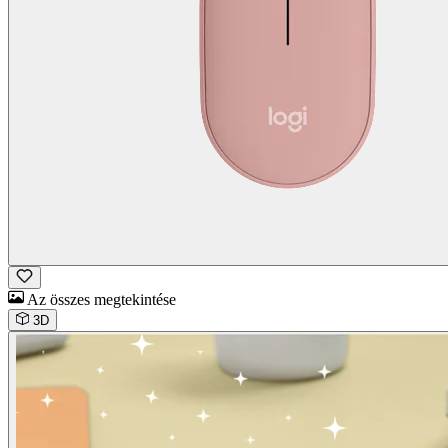
Az összes megtekintése
3D