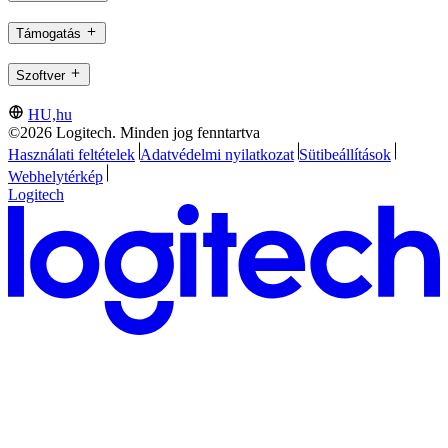
Támogatás
Szoftver
HU,hu
©2026 Logitech. Minden jog fenntartva
Használati feltételek
Adatvédelmi nyilatkozat
Sütibeállítások
Webhelytérkép
Logitech