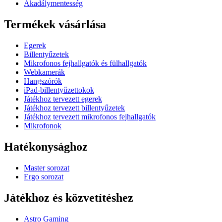
Akadálymentesség
Termékek vásárlása
Egerek
Billentyűzetek
Mikrofonos fejhallgatók és fülhallgatók
Webkamerák
Hangszórók
iPad-billentyűzettokok
Játékhoz tervezett egerek
Játékhoz tervezett billentyűzetek
Játékhoz tervezett mikrofonos fejhallgatók
Mikrofonok
Hatékonysághoz
Master sorozat
Ergo sorozat
Játékhoz és közvetítéshez
Astro Gaming