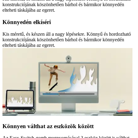
konstrukciójának köszönhetően bárhol és bármikor könnyedén
elteheti táskájába az egeret.
Könnyedén elkíséri
Kis méretű, és készen áll a nagy lépésekre. Könnyű és hordozható
konstrukciójának köszönhetően bárhol és bármikor könnyedén
elteheti táskájába az egeret.
Könnyen válthat az eszközök között
Az Easy-Switch-gomb megnyomásával 3 eszköz között is válthat.