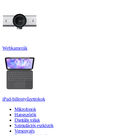
Webkamerák
iPad-billentyűzettokok
Mikrofonok
Hangszórók
Digitális tollak
Szimulációs eszközök
Versenyzés