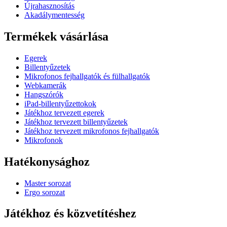
Újrahasznosítás
Akadálymentesség
Termékek vásárlása
Egerek
Billentyűzetek
Mikrofonos fejhallgatók és fülhallgatók
Webkamerák
Hangszórók
iPad-billentyűzettokok
Játékhoz tervezett egerek
Játékhoz tervezett billentyűzetek
Játékhoz tervezett mikrofonos fejhallgatók
Mikrofonok
Hatékonysághoz
Master sorozat
Ergo sorozat
Játékhoz és közvetítéshez