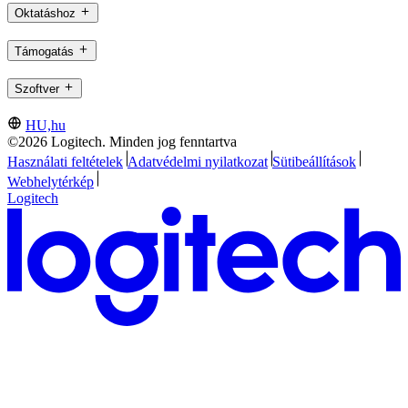
Oktatáshoz
Támogatás
Szoftver
HU,hu
©2026 Logitech. Minden jog fenntartva
Használati feltételek
Adatvédelmi nyilatkozat
Sütibeállítások
Webhelytérkép
Logitech