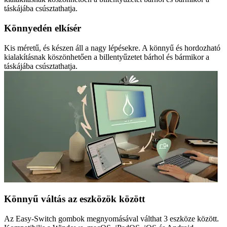
táskájába csúsztathatja.
Könnyedén elkísér
Kis méretű, és készen áll a nagy lépésekre. A könnyű és hordozható
kialakításnak köszönhetően a billentyűzetet bárhol és bármikor a
táskájába csúsztathatja.
Könnyű váltás az eszközök között
Az Easy-Switch gombok megnyomásával válthat 3 eszköze között.