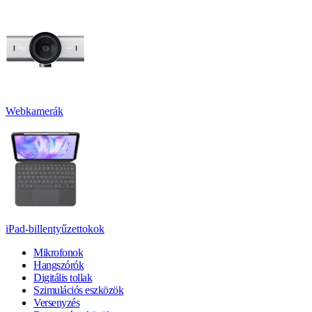
Webkamerák
iPad-billentyűzettokok
Mikrofonok
Hangszórók
Digitális tollak
Szimulációs eszközök
Versenyzés