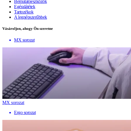
Bemutatóeszközök
Egéralátétek
Tartozékok
A legnépszerűbbek
Vásároljon, ahogy Ön szeretne
MX sorozat
MX sorozat
Ergo sorozat