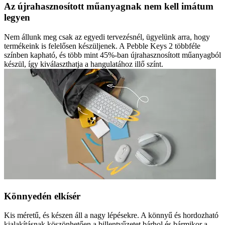
Az újrahasznosított műanyagnak nem kell imátum
legyen
Nem állunk meg csak az egyedi tervezésnél, ügyelünk arra, hogy
termékeink is felelősen készüljenek. A Pebble Keys 2 többféle
színben kapható, és több mint 45%-ban újrahasznosított műanyagból
készül, így kiválaszthatja a hangulatához illő színt.
Könnyedén elkísér
Kis méretű, és készen áll a nagy lépésekre. A könnyű és hordozható
kialakításnak köszönhetően a billentyűzetet bárhol és bármikor a