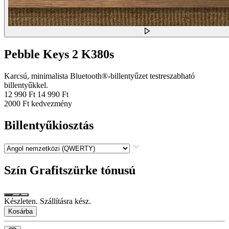
Pebble Keys 2 K380s
Karcsú, minimalista Bluetooth®-billentyűzet testreszabható
billentyűkkel.
12 990 Ft
14 990 Ft
2000 Ft kedvezmény
Billentyűkiosztás
Szín
Grafitszürke tónusú
Készleten. Szállításra kész.
Kosárba