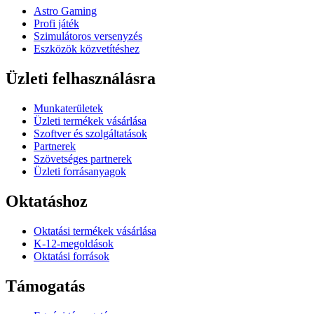
Astro Gaming
Profi játék
Szimulátoros versenyzés
Eszközök közvetítéshez
Üzleti felhasználásra
Munkaterületek
Üzleti termékek vásárlása
Szoftver és szolgáltatások
Partnerek
Szövetséges partnerek
Üzleti forrásanyagok
Oktatáshoz
Oktatási termékek vásárlása
K-12-megoldások
Oktatási források
Támogatás