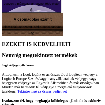
Legyen a műanyagnak egynél több élete.
A csomagolás számít
Nem csak az számít, ami a dobozban van
EZEKET IS KEDVELHETI
Nemrég megtekintett termékek
Jogi védjegynyilatkozat
A Logitech, a Logi, logóik és az összes többi Logitech védjegy a
Logitech Europe S.A. és/vagy leányvállalatainak védjegye vagy
bejegyzett védjegye az Egyesült Államokban és más országokban.
Minden más harmadik fél védjegye a megfelelő tulajdonosok
tulajdona.
Tekintse meg az összes védjegyet
Iratkozzon fel, hogy megkapja különleges ajánlatát és exkluzív
előnyeit.