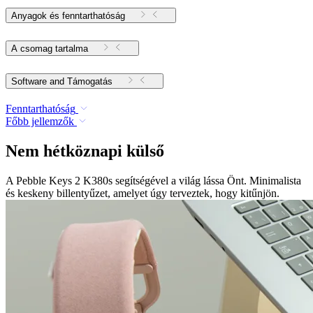
Anyagok és fenntarthatóság
A csomag tartalma
Software and Támogatás
Fenntarthatóság
Főbb jellemzők
Nem hétköznapi külső
A Pebble Keys 2 K380s segítségével a világ lássa Önt. Minimalista
és keskeny billentyűzet, amelyet úgy terveztek, hogy kitűnjön.