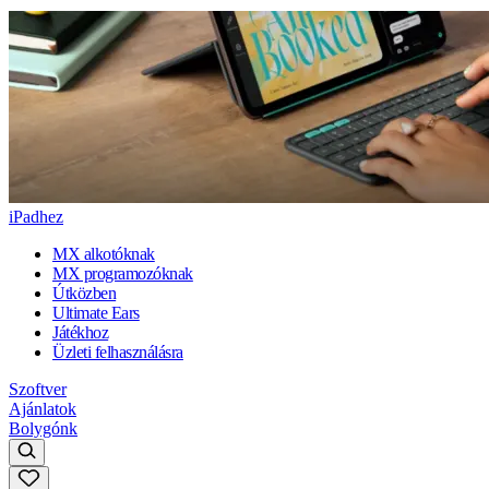
iPadhez
MX alkotóknak
MX programozóknak
Útközben
Ultimate Ears
Játékhoz
Üzleti felhasználásra
Szoftver
Ajánlatok
Bolygónk