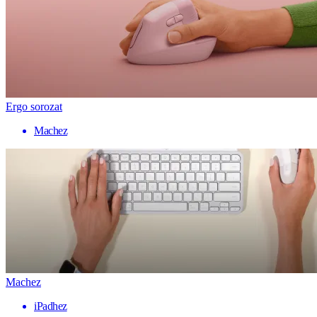
Ergo sorozat
Machez
Machez
iPadhez