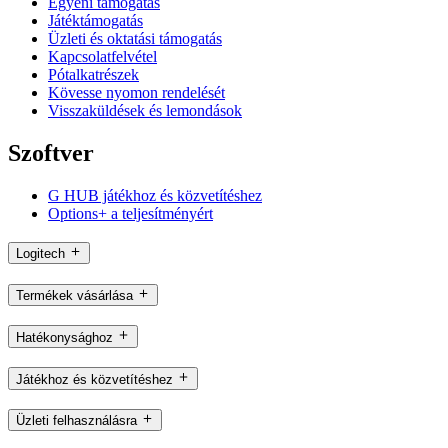
Egyéni támogatás
Játéktámogatás
Üzleti és oktatási támogatás
Kapcsolatfelvétel
Pótalkatrészek
Kövesse nyomon rendelését
Visszaküldések és lemondások
Szoftver
G HUB játékhoz és közvetítéshez
Options+ a teljesítményért
Logitech
Termékek vásárlása
Hatékonysághoz
Játékhoz és közvetítéshez
Üzleti felhasználásra