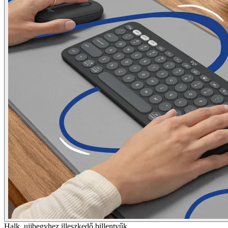
Halk, ujjbegyhez illeszkedő billentyűk