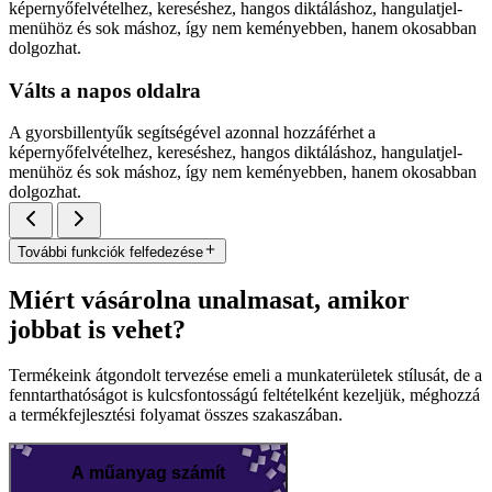
képernyőfelvételhez, kereséshez, hangos diktáláshoz, hangulatjel-
menühöz és sok máshoz, így nem keményebben, hanem okosabban
dolgozhat.
Válts a napos oldalra
A gyorsbillentyűk segítségével azonnal hozzáférhet a
képernyőfelvételhez, kereséshez, hangos diktáláshoz, hangulatjel-
menühöz és sok máshoz, így nem keményebben, hanem okosabban
dolgozhat.
További funkciók felfedezése
Miért vásárolna unalmasat, amikor
jobbat is vehet?
Termékeink átgondolt tervezése emeli a munkaterületek stílusát, de a
fenntarthatóságot is kulcsfontosságú feltételként kezeljük, méghozzá
a termékfejlesztési folyamat összes szakaszában.
A műanyag számít