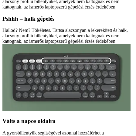
alacsony profilú billentyűket, amelyek nem kattognak és nem
kattognak, az ismerős laptopszerű gépelési érzés érdekében.
Pshhh – halk gépelés
Hallod? Nem? Tökéletes. Tartsa alacsonyan a lekerekített és halk,
alacsony profilú billentyűket, amelyek nem kattognak és nem
kattognak, az ismerős laptopszerű gépelési érzés érdekében.
Válts a napos oldalra
A gyorsbillentyűk segítségével azonnal hozzáférhet a