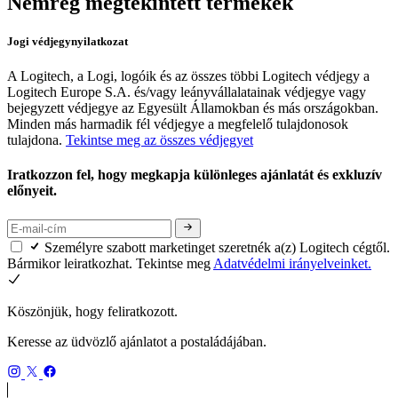
Nemrég megtekintett termékek
Jogi védjegynyilatkozat
A Logitech, a Logi, logóik és az összes többi Logitech védjegy a
Logitech Europe S.A. és/vagy leányvállalatainak védjegye vagy
bejegyzett védjegye az Egyesült Államokban és más országokban.
Minden más harmadik fél védjegye a megfelelő tulajdonosok
tulajdona.
Tekintse meg az összes védjegyet
Iratkozzon fel, hogy megkapja különleges ajánlatát és exkluzív
előnyeit.
Személyre szabott marketinget szeretnék a(z) Logitech cégtől.
Bármikor leiratkozhat. Tekintse meg
Adatvédelmi irányelveinket.
Köszönjük, hogy feliratkozott.
Keresse az üdvözlő ajánlatot a postaládájában.