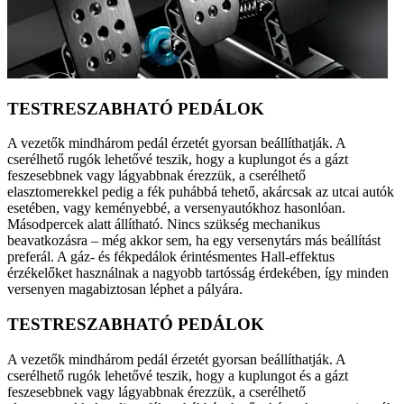
TESTRESZABHATÓ PEDÁLOK
A vezetők mindhárom pedál érzetét gyorsan beállíthatják. A
cserélhető rugók lehetővé teszik, hogy a kuplungot és a gázt
feszesebbnek vagy lágyabbnak érezzük, a cserélhető
elasztomerekkel pedig a fék puhábbá tehető, akárcsak az utcai autók
esetében, vagy keményebbé, a versenyautókhoz hasonlóan.
Másodpercek alatt állítható. Nincs szükség mechanikus
beavatkozásra – még akkor sem, ha egy versenytárs más beállítást
preferál. A gáz- és fékpedálok érintésmentes Hall-effektus
érzékelőket használnak a nagyobb tartósság érdekében, így minden
versenyen magabiztosan léphet a pályára.
TESTRESZABHATÓ PEDÁLOK
A vezetők mindhárom pedál érzetét gyorsan beállíthatják. A
cserélhető rugók lehetővé teszik, hogy a kuplungot és a gázt
feszesebbnek vagy lágyabbnak érezzük, a cserélhető