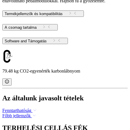
eltávolítható pedálmodulokkal. Hajtson rá a győzelemre.
Termékjellemzők és kompatibilitás
A csomag tartalma
Software and Támogatás
79.48
79.48 kg CO2-egyenérték karbonlábnyom
Az általunk javasolt tételek
Fenntarthatóság
Főbb jellemzők
TERHELÉSI CELLÁS FÉK