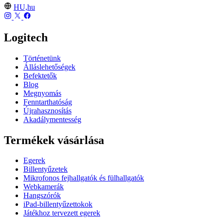
HU,hu
Logitech
Történetünk
Álláslehetőségek
Befektetők
Blog
Megnyomás
Fenntarthatóság
Újrahasznosítás
Akadálymentesség
Termékek vásárlása
Egerek
Billentyűzetek
Mikrofonos fejhallgatók és fülhallgatók
Webkamerák
Hangszórók
iPad-billentyűzettokok
Játékhoz tervezett egerek