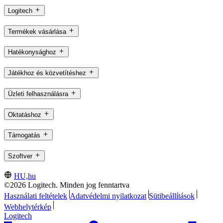
Logitech
Termékek vásárlása
Hatékonysághoz
Játékhoz és közvetítéshez
Üzleti felhasználásra
Oktatáshoz
Támogatás
Szoftver
HU,hu
©2026 Logitech. Minden jog fenntartva
Használati feltételek
Adatvédelmi nyilatkozat
Sütibeállítások
Webhelytérkép
Logitech