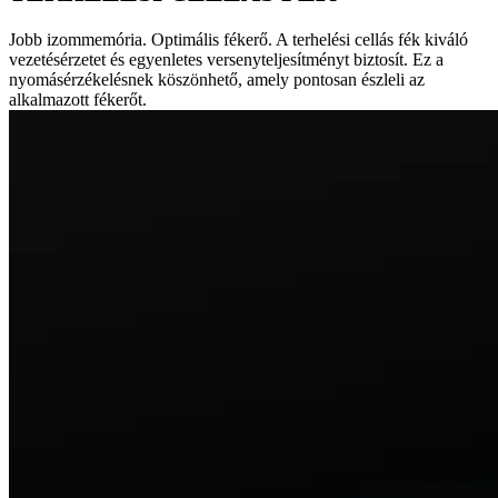
Jobb izommemória. Optimális fékerő. A terhelési cellás fék kiváló
vezetésérzetet és egyenletes versenyteljesítményt biztosít. Ez a
nyomásérzékelésnek köszönhető, amely pontosan észleli az
alkalmazott fékerőt.