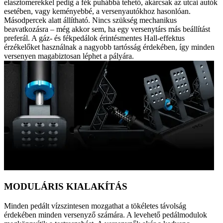
elasztomerekkel pedig a fék puhábbá tehető, akárcsak az utcai autók
esetében, vagy keményebbé, a versenyautókhoz hasonlóan.
Másodpercek alatt állítható. Nincs szükség mechanikus
beavatkozásra – még akkor sem, ha egy versenytárs más beállítást
preferál. A gáz- és fékpedálok érintésmentes Hall-effektus
érzékelőket használnak a nagyobb tartósság érdekében, így minden
versenyen magabiztosan léphet a pályára.
MODULÁRIS KIALAKÍTÁS
Minden pedált vízszintesen mozgathat a tökéletes távolság
érdekében minden versenyző számára. A levehető pedálmodulok