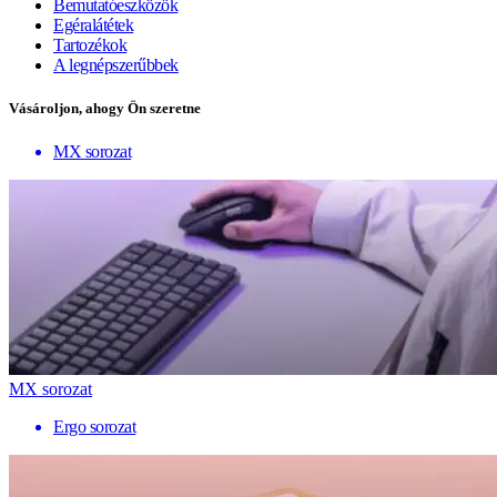
Bemutatóeszközök
Egéralátétek
Tartozékok
A legnépszerűbbek
Vásároljon, ahogy Ön szeretne
MX sorozat
MX sorozat
Ergo sorozat