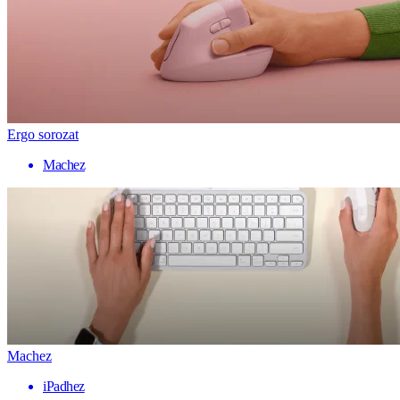
Ergo sorozat
Machez
Machez
iPadhez