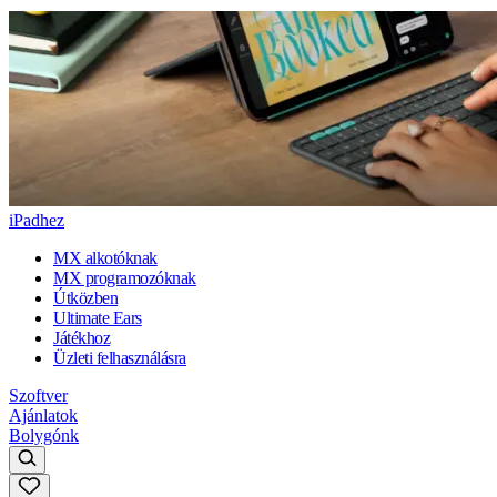
iPadhez
MX alkotóknak
MX programozóknak
Útközben
Ultimate Ears
Játékhoz
Üzleti felhasználásra
Szoftver
Ajánlatok
Bolygónk