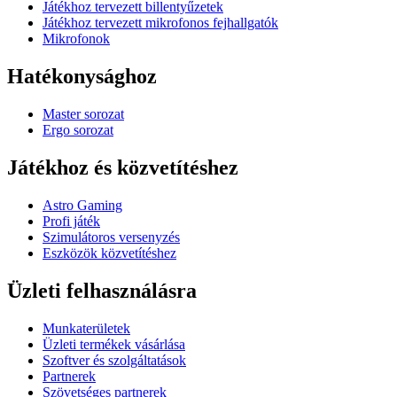
Játékhoz tervezett billentyűzetek
Játékhoz tervezett mikrofonos fejhallgatók
Mikrofonok
Hatékonysághoz
Master sorozat
Ergo sorozat
Játékhoz és közvetítéshez
Astro Gaming
Profi játék
Szimulátoros versenyzés
Eszközök közvetítéshez
Üzleti felhasználásra
Munkaterületek
Üzleti termékek vásárlása
Szoftver és szolgáltatások
Partnerek
Szövetséges partnerek