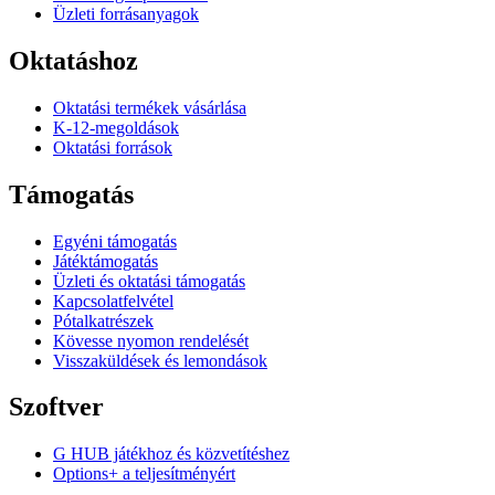
Üzleti forrásanyagok
Oktatáshoz
Oktatási termékek vásárlása
K-12-megoldások
Oktatási források
Támogatás
Egyéni támogatás
Játéktámogatás
Üzleti és oktatási támogatás
Kapcsolatfelvétel
Pótalkatrészek
Kövesse nyomon rendelését
Visszaküldések és lemondások
Szoftver
G HUB játékhoz és közvetítéshez
Options+ a teljesítményért