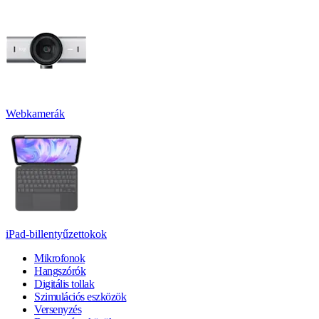
Webkamerák
iPad-billentyűzettokok
Mikrofonok
Hangszórók
Digitális tollak
Szimulációs eszközök
Versenyzés