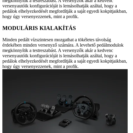
megkönnyítik a testreszabást. A versenyzők akár a kedvenc
versenyautóik konfigurációját is lemásolhatják azáltal, hogy a
pedálok elhelyezkedését megfordítják a saját egyedi kokpitjaikban,
hogy úgy versenyezzenek, mint a profik.
MODULÁRIS KIALAKÍTÁS
Minden pedált vízszintesen mozgathat a tökéletes távolság
érdekében minden versenyző számára. A levehető pedálmodulok
megkönnyítik a testreszabást. A versenyzők akár a kedvenc
versenyautóik konfigurációját is lemásolhatják azáltal, hogy a
pedálok elhelyezkedését megfordítják a saját egyedi kokpitjaikban,
hogy úgy versenyezzenek, mint a profik.