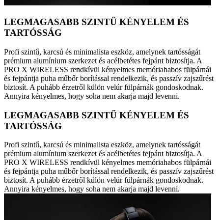
LEGMAGASABB SZINTŰ KÉNYELEM ÉS
TARTÓSSÁG
Profi szintű, karcsú és minimalista eszköz, amelynek tartósságát
prémium alumínium szerkezet és acélbetétes fejpánt biztosítja. A
PRO X WIRELESS rendkívül kényelmes memóriahabos fülpárnái
és fejpántja puha műbőr borítással rendelkezik, és passzív zajszűrést
biztosít. A puhább érzetről külön velúr fülpárnák gondoskodnak.
Annyira kényelmes, hogy soha nem akarja majd levenni.
LEGMAGASABB SZINTŰ KÉNYELEM ÉS
TARTÓSSÁG
Profi szintű, karcsú és minimalista eszköz, amelynek tartósságát
prémium alumínium szerkezet és acélbetétes fejpánt biztosítja. A
PRO X WIRELESS rendkívül kényelmes memóriahabos fülpárnái
és fejpántja puha műbőr borítással rendelkezik, és passzív zajszűrést
biztosít. A puhább érzetről külön velúr fülpárnák gondoskodnak.
Annyira kényelmes, hogy soha nem akarja majd levenni.