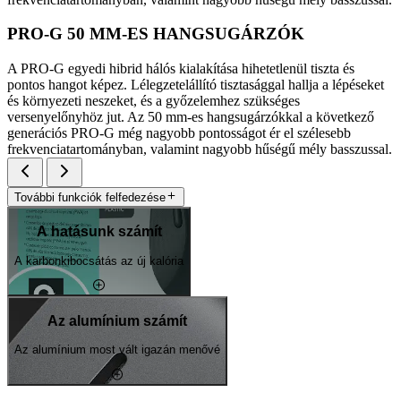
PRO-G 50 MM-ES HANGSUGÁRZÓK
A PRO-G egyedi hibrid hálós kialakítása hihetetlenül tiszta és
pontos hangot képez. Lélegzetelállító tisztasággal hallja a lépéseket
és környezeti neszeket, és a győzelemhez szükséges
versenyelőnyhöz jut. Az 50 mm-es hangsugárzókkal a következő
generációs PRO-G még nagyobb pontosságot ér el szélesebb
frekvenciatartományban, valamint nagyobb hűségű mély basszussal.
További funkciók felfedezése
A hatásunk számít
A karbonkibocsátás az új kalória
Az alumínium számít
Az alumínium most vált igazán menővé