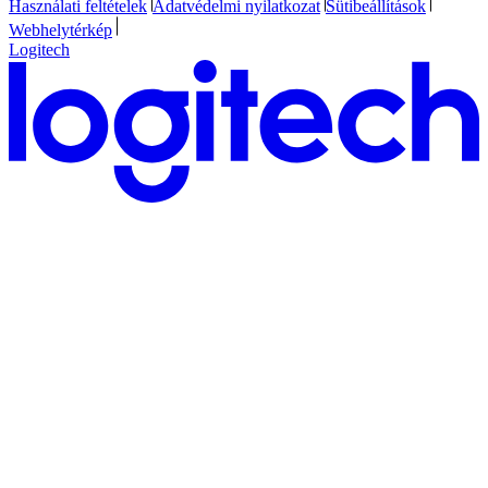
Használati feltételek
Adatvédelmi nyilatkozat
Sütibeállítások
Webhelytérkép
Logitech