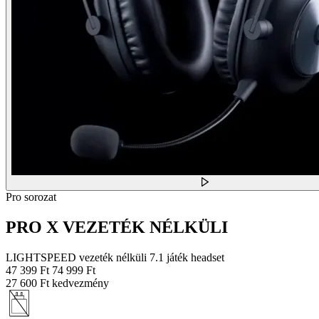
Pro sorozat
PRO X VEZETÉK NÉLKÜLI
LIGHTSPEED vezeték nélküli 7.1 játék headset
47 399 Ft
74 999 Ft
27 600 Ft kedvezmény