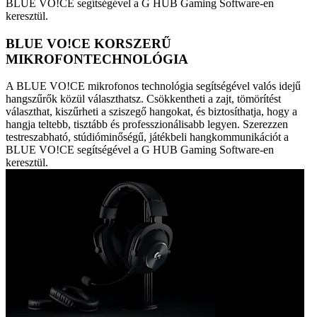
BLUE VO!CE segítségével a G HUB Gaming Software-en
keresztül.
BLUE VO!CE KORSZERŰ
MIKROFONTECHNOLÓGIA
A BLUE VO!CE mikrofonos technológia segítségével valós idejű
hangszűrők közül választhatsz. Csökkentheti a zajt, tömörítést
választhat, kiszűrheti a sziszegő hangokat, és biztosíthatja, hogy a
hangja teltebb, tisztább és professzionálisabb legyen. Szerezzen
testreszabható, stúdióminőségű, játékbeli hangkommunikációt a
BLUE VO!CE segítségével a G HUB Gaming Software-en
keresztül.