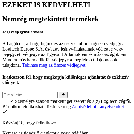
EZEKET IS KEDVELHETI
Nemrég megtekintett termékek
Jogi védjegynyilatkozat
A Logitech, a Logi, logóik és az összes többi Logitech védjegy a
Logitech Europe S.A. és/vagy leányvállalatainak védjegye vagy
bejegyzett védjegye az Egyesült Államokban és más országokban.
Minden más harmadik fél védjegye a megfelelő tulajdonosok
tulajdona.
Tekintse meg az összes védjegyet
Iratkozzon fel, hogy megkapja különleges ajánlatát és exkluzív
előnyeit.
Személyre szabott marketinget szeretnék a(z) Logitech cégtől.
Bármikor leiratkozhat. Tekintse meg
Adatvédelmi irányelveinket.
Köszönjük, hogy feliratkozott.
Keresse az üdvözlő ajánlatot a postaládájában.