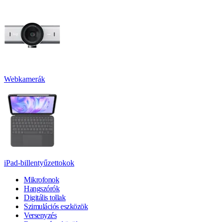
Webkamerák
iPad-billentyűzettokok
Mikrofonok
Hangszórók
Digitális tollak
Szimulációs eszközök
Versenyzés