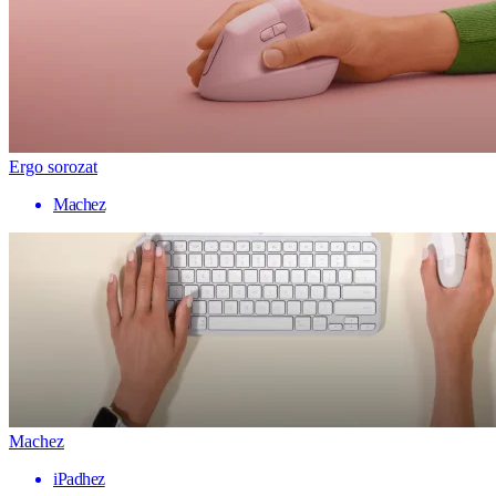
Ergo sorozat
Machez
Machez
iPadhez