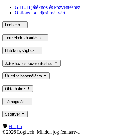
G HUB játékhoz és közvetítéshez
Options+ a teljesítményért
Logitech
Termékek vásárlása
Hatékonysághoz
Játékhoz és közvetítéshez
Üzleti felhasználásra
Oktatáshoz
Támogatás
Szoftver
HU,hu
©2026 Logitech. Minden jog fenntartva