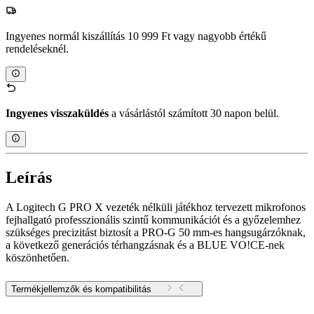
Ingyenes normál kiszállítás 10 999 Ft vagy nagyobb értékű
rendeléseknél.
Ingyenes visszaküldés
a vásárlástól számított 30 napon belül.
Leírás
A Logitech G PRO X vezeték nélküli játékhoz tervezett mikrofonos
fejhallgató professzionális szintű kommunikációt és a győzelemhez
szükséges precizitást biztosít a PRO-G 50 mm-es hangsugárzóknak,
a következő generációs térhangzásnak és a BLUE VO!CE-nek
köszönhetően.
Termékjellemzők és kompatibilitás