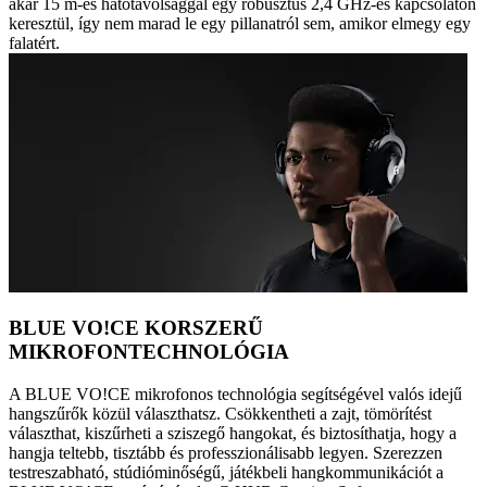
akár 15 m-es hatótávolsággal egy robusztus 2,4 GHz-es kapcsolaton
keresztül, így nem marad le egy pillanatról sem, amikor elmegy egy
falatért.
BLUE VO!CE KORSZERŰ
MIKROFONTECHNOLÓGIA
A BLUE VO!CE mikrofonos technológia segítségével valós idejű
hangszűrők közül választhatsz. Csökkentheti a zajt, tömörítést
választhat, kiszűrheti a sziszegő hangokat, és biztosíthatja, hogy a
hangja teltebb, tisztább és professzionálisabb legyen. Szerezzen
testreszabható, stúdióminőségű, játékbeli hangkommunikációt a