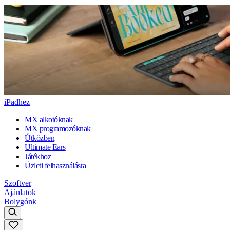
iPadhez
MX alkotóknak
MX programozóknak
Útközben
Ultimate Ears
Játékhoz
Üzleti felhasználásra
Szoftver
Ajánlatok
Bolygónk