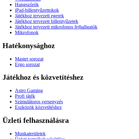
Hangszórók
iPad-billentyűzettokok
Játékhoz tervezett egerek
Játékhoz tervezett billentyűzetek
Játékhoz tervezett mikrofonos fejhallgatók
Mikrofonok
Hatékonysághoz
Master sorozat
Ergo sorozat
Játékhoz és közvetítéshez
Astro Gaming
Profi játék
Szimulátoros versenyzés
Eszközök közvetítéshez
Üzleti felhasználásra
Munkaterületek