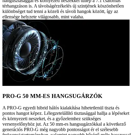
hangtisztasággal és környezeti neszekkel túllép a 7.1 csatornás
térhangzáson is. A távolságérzékelés új szintjének köszönhetően
különbséget tud tenni a közeli és távoli hangok között, így az
ellensége helyzete világosabb, mint valaha.
PRO-G 50 MM-ES HANGSUGÁRZÓK
A PRO-G egyedi hibrid hálós kialakítása hihetetlenül tiszta és
pontos hangot képez. Lélegzetelállító tisztasággal hallja a lépéseket
és környezeti neszeket, és a győzelemhez szükséges
versenyelőnyhöz jut. Az 50 mm-es hangsugárzókkal a következő
generációs PRO-G még nagyobb pontosságot ér el szélesebb
frekvenciatartományban, valamint nagyobb hűségű mély basszussal.