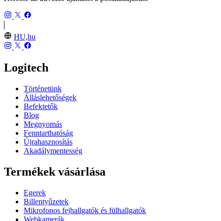
HU,hu
Logitech
Történetünk
Álláslehetőségek
Befektetők
Blog
Megnyomás
Fenntarthatóság
Újrahasznosítás
Akadálymentesség
Termékek vásárlása
Egerek
Billentyűzetek
Mikrofonos fejhallgatók és fülhallgatók
Webkamerák