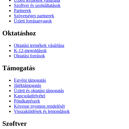
Üzleti termékek vásárlása
Szoftver és szolgáltatások
Partnerek
Szövetséges partnerek
Üzleti forrásanyagok
Oktatáshoz
Oktatási termékek vásárlása
K-12-megoldások
Oktatási források
Támogatás
Egyéni támogatás
Játéktámogatás
Üzleti és oktatási támogatás
Kapcsolatfelvétel
Pótalkatrészek
Kövesse nyomon rendelését
Visszaküldések és lemondások
Szoftver