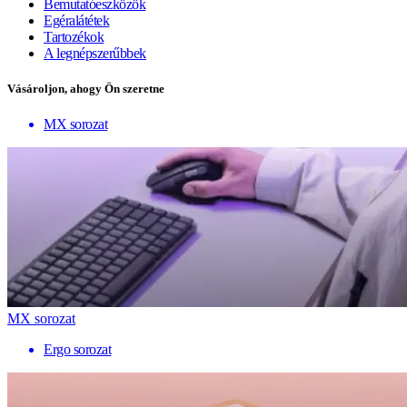
Bemutatóeszközök
Egéralátétek
Tartozékok
A legnépszerűbbek
Vásároljon, ahogy Ön szeretne
MX sorozat
MX sorozat
Ergo sorozat