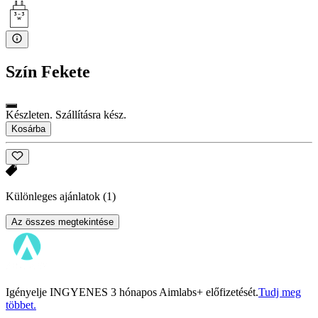
Szín
Fekete
Készleten. Szállításra kész.
Kosárba
Különleges ajánlatok
(1)
Az összes megtekintése
Igényelje INGYENES 3 hónapos Aimlabs+ előfizetését.
Tudj meg
többet.