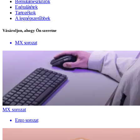
Bemutatóeszközök
Egéralátétek
Tartozékok
A legnépszerűbbek
Vásároljon, ahogy Ön szeretne
MX sorozat
MX sorozat
Ergo sorozat