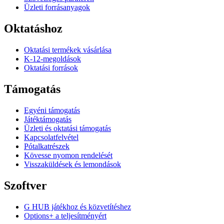
Üzleti forrásanyagok
Oktatáshoz
Oktatási termékek vásárlása
K-12-megoldások
Oktatási források
Támogatás
Egyéni támogatás
Játéktámogatás
Üzleti és oktatási támogatás
Kapcsolatfelvétel
Pótalkatrészek
Kövesse nyomon rendelését
Visszaküldések és lemondások
Szoftver
G HUB játékhoz és közvetítéshez
Options+ a teljesítményért