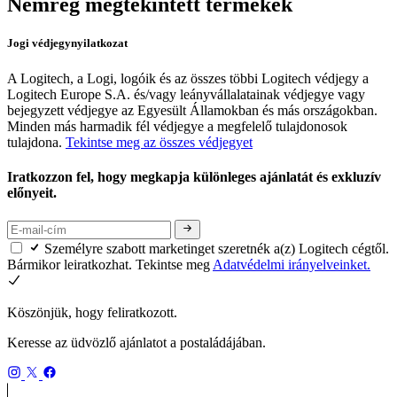
Nemrég megtekintett termékek
Jogi védjegynyilatkozat
A Logitech, a Logi, logóik és az összes többi Logitech védjegy a
Logitech Europe S.A. és/vagy leányvállalatainak védjegye vagy
bejegyzett védjegye az Egyesült Államokban és más országokban.
Minden más harmadik fél védjegye a megfelelő tulajdonosok
tulajdona.
Tekintse meg az összes védjegyet
Iratkozzon fel, hogy megkapja különleges ajánlatát és exkluzív
előnyeit.
Személyre szabott marketinget szeretnék a(z) Logitech cégtől.
Bármikor leiratkozhat. Tekintse meg
Adatvédelmi irányelveinket.
Köszönjük, hogy feliratkozott.
Keresse az üdvözlő ajánlatot a postaládájában.