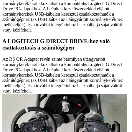
kormánykerék csatlakoztatható a kompatibilis Logitech G Direct
Drive PC-alapokhoz. A beépített kezelőszervekkel ellátott
kormánykerekek USB-kábelen keresztül csatlakoztathatók a
számítógéphez (az USB-kábelt az utángyártott kormánykerékhez
mellékeljük), és a további integrációhoz használhatja saját váltóit
vagy kézifékeit.
A LOGITECH G DIRECT DRIVE-hoz való
csatlakoztatás a számítógépen
Az RS QR Adapter révén szinte bármilyen utángyártott
kormánykerék csatlakoztatható a kompatibilis Logitech G Direct
Drive PC-alapokhoz. A beépített kezelőszervekkel ellátott
kormánykerekek USB-kábelen keresztül csatlakoztathatók a
számítógéphez (az USB-kábelt az utángyártott kormánykerékhez
mellékeljük), és a további integrációhoz használhatja saját váltóit
vagy kézifékeit.