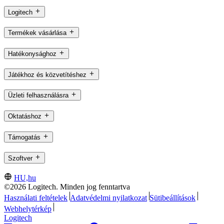
Logitech
Termékek vásárlása
Hatékonysághoz
Játékhoz és közvetítéshez
Üzleti felhasználásra
Oktatáshoz
Támogatás
Szoftver
HU,hu
©2026 Logitech. Minden jog fenntartva
Használati feltételek
Adatvédelmi nyilatkozat
Sütibeállítások
Webhelytérkép
Logitech