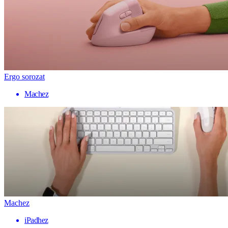
Ergo sorozat
Machez
Machez
iPadhez