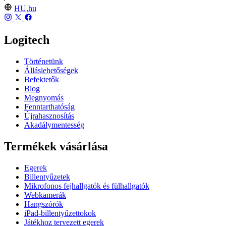
HU,hu
Logitech
Történetünk
Álláslehetőségek
Befektetők
Blog
Megnyomás
Fenntarthatóság
Újrahasznosítás
Akadálymentesség
Termékek vásárlása
Egerek
Billentyűzetek
Mikrofonos fejhallgatók és fülhallgatók
Webkamerák
Hangszórók
iPad-billentyűzettokok
Játékhoz tervezett egerek