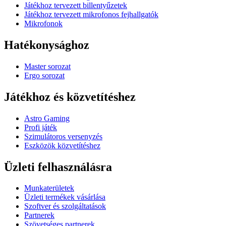
Játékhoz tervezett billentyűzetek
Játékhoz tervezett mikrofonos fejhallgatók
Mikrofonok
Hatékonysághoz
Master sorozat
Ergo sorozat
Játékhoz és közvetítéshez
Astro Gaming
Profi játék
Szimulátoros versenyzés
Eszközök közvetítéshez
Üzleti felhasználásra
Munkaterületek
Üzleti termékek vásárlása
Szoftver és szolgáltatások
Partnerek
Szövetséges partnerek