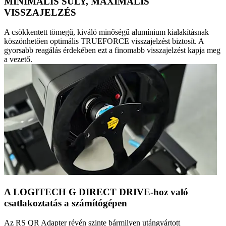
MINIMÁLIS SÚLY, MAXIMÁLIS
VISSZAJELZÉS
A csökkentett tömegű, kiváló minőségű alumínium kialakításnak
köszönhetően optimális TRUEFORCE visszajelzést biztosít. A
gyorsabb reagálás érdekében ezt a finomabb visszajelzést kapja meg
a vezető.
A LOGITECH G DIRECT DRIVE-hoz való
csatlakoztatás a számítógépen
Az RS QR Adapter révén szinte bármilyen utángyártott