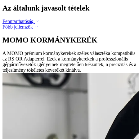
Az általunk javasolt tételek
Fenntarthatóság
Főbb jellemzők
MOMO KORMÁNYKERÉK
A MOMO prémium kormánykerekek széles választéka kompatibilis
az RS QR Adapterrel. Ezek a kormánykerekek a professzionális
gépjárművezetők igényeinek megfelelően készültek, a precizitás és a
teljesítmény tökéletes keverékét kínálva.