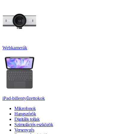
Webkamerák
iPad-billentyűzettokok
Mikrofonok
Hangszórók
Digitális tollak
Szimulációs eszközök
Versenyzés