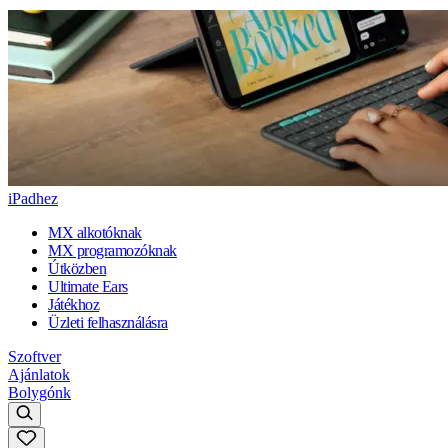
iPadhez
MX alkotóknak
MX programozóknak
Útközben
Ultimate Ears
Játékhoz
Üzleti felhasználásra
Szoftver
Ajánlatok
Bolygónk