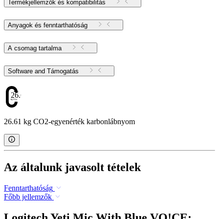
Termékjellemzők és kompatibilitás
Anyagok és fenntarthatóság
A csomag tartalma
Software and Támogatás
26.61
26.61 kg CO2-egyenérték karbonlábnyom
Az általunk javasolt tételek
Fenntarthatóság
Főbb jellemzők
Logitech Yeti Mic With Blue VO!CE: