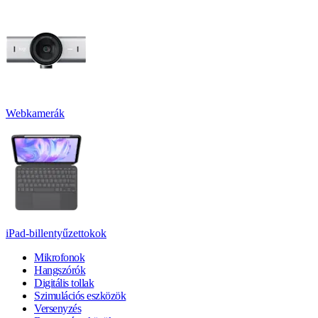
Webkamerák
iPad-billentyűzettokok
Mikrofonok
Hangszórók
Digitális tollak
Szimulációs eszközök
Versenyzés