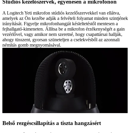
Stúdiós kezelőszervek, egyenesen a mikrofonon
A Logitech Yeti mikrofon stúdiós kezelőszervekkel van ellátva,
amelyek az Ön kezébe adják a felvételi folyamat minden szintjének
irányítását. Figyelje mikrofonhangját késleltetéstől mentesen a
fejhallgató-kimeneten. Állítsa be a mikrofon érzékenységét a gain
vezérlővel, vagy amikor nem szeretné, hogy csapattársai hallják,
ahogy tüsszent, gyorsan szüneteljen a cselekvésből az azonnali
némítás gomb megnyomásával.
Belső rezgéscsillapítás a tiszta hangzásért