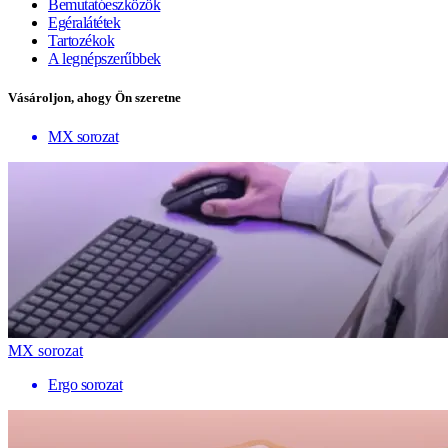
Bemutatóeszközök
Egéralátétek
Tartozékok
A legnépszerűbbek
Vásároljon, ahogy Ön szeretne
MX sorozat
MX sorozat
Ergo sorozat