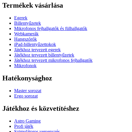
Termékek vásárlása
Egerek
Billentyűzetek
Mikrofonos fejhallgatók és fülhallgatók
Webkamerák
Hangszórók
iPad-billentyűzettokok
Játékhoz tervezett egerek
Játékhoz tervezett billentyűzetek
Játékhoz tervezett mikrofonos fejhallgatók
Mikrofonok
Hatékonysághoz
Master sorozat
Ergo sorozat
Játékhoz és közvetítéshez
Astro Gaming
Profi játék
Szimulátoros versenyzés