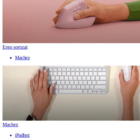
Ergo sorozat
Machez
Machez
iPadhez