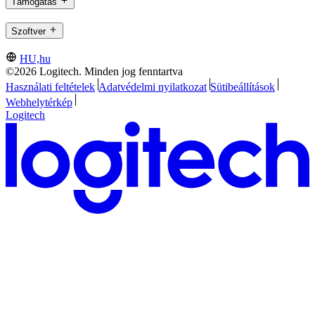
Támogatás
Szoftver
HU,hu
©2026 Logitech. Minden jog fenntartva
Használati feltételek
Adatvédelmi nyilatkozat
Sütibeállítások
Webhelytérkép
Logitech