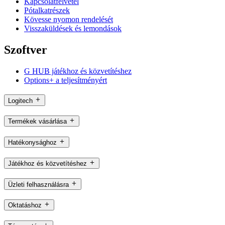
Kapcsolatfelvétel
Pótalkatrészek
Kövesse nyomon rendelését
Visszaküldések és lemondások
Szoftver
G HUB játékhoz és közvetítéshez
Options+ a teljesítményért
Logitech
Termékek vásárlása
Hatékonysághoz
Játékhoz és közvetítéshez
Üzleti felhasználásra
Oktatáshoz