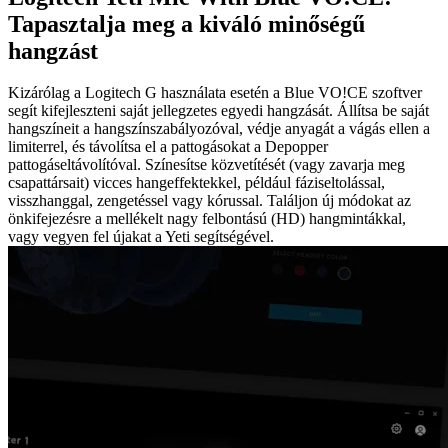
Tapasztalja meg a kiváló minőségű
hangzást
Kizárólag a Logitech G használata esetén a Blue VO!CE szoftver
segít kifejleszteni saját jellegzetes egyedi hangzását. Állítsa be saját
hangszíneit a hangszínszabályozóval, védje anyagát a vágás ellen a
limiterrel, és távolítsa el a pattogásokat a Depopper
pattogáseltávolítóval. Színesítse közvetítését (vagy zavarja meg
csapattársait) vicces hangeffektekkel, például fáziseltolással,
visszhanggal, zengetéssel vagy kórussal. Találjon új módokat az
önkifejezésre a mellékelt nagy felbontású (HD) hangmintákkal,
vagy vegyen fel újakat a Yeti segítségével.