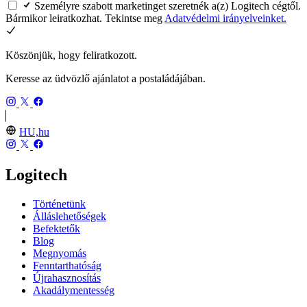
Személyre szabott marketinget szeretnék a(z) Logitech cégtől.
Bármikor leiratkozhat. Tekintse meg
Adatvédelmi irányelveinket.
Köszönjük, hogy feliratkozott.
Keresse az üdvözlő ajánlatot a postaládájában.
HU,hu
Logitech
Történetünk
Álláslehetőségek
Befektetők
Blog
Megnyomás
Fenntarthatóság
Újrahasznosítás
Akadálymentesség