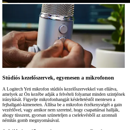
Stúdiós kezelőszervek, egyenesen a mikrofonon
A Logitech Yeti mikrofon stúdiós kezelőszervekkel van ellátva,
amelyek az Ön kezébe adják a felvételi folyamat minden szintjének
irányítását. Figyelje mikrofonhangját késleltetéstől mentesen a
fejhallgató-kimeneten. Állítsa be a mikrofon érzékenységét a gain
vezérlővel, vagy amikor nem szeretné, hogy csapattársai hallják,
ahogy tüsszent, gyorsan szüneteljen a cselekvésből az azonnali
némítás gomb megnyomásával.