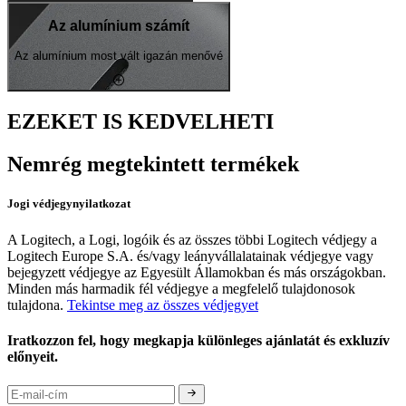
Az alumínium számít
Az alumínium most vált igazán menővé
EZEKET IS KEDVELHETI
Nemrég megtekintett termékek
Jogi védjegynyilatkozat
A Logitech, a Logi, logóik és az összes többi Logitech védjegy a
Logitech Europe S.A. és/vagy leányvállalatainak védjegye vagy
bejegyzett védjegye az Egyesült Államokban és más országokban.
Minden más harmadik fél védjegye a megfelelő tulajdonosok
tulajdona.
Tekintse meg az összes védjegyet
Iratkozzon fel, hogy megkapja különleges ajánlatát és exkluzív
előnyeit.