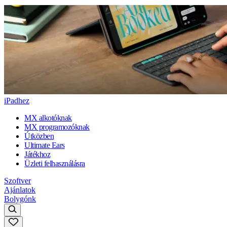
iPadhez
MX alkotóknak
MX programozóknak
Útközben
Ultimate Ears
Játékhoz
Üzleti felhasználásra
Szoftver
Ajánlatok
Bolygónk