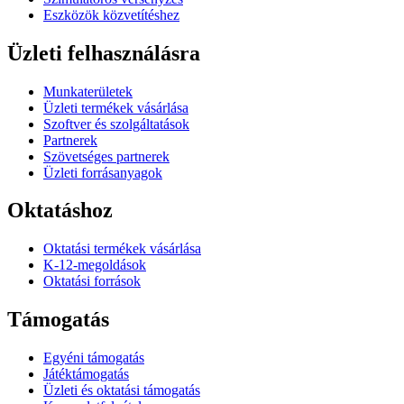
Eszközök közvetítéshez
Üzleti felhasználásra
Munkaterületek
Üzleti termékek vásárlása
Szoftver és szolgáltatások
Partnerek
Szövetséges partnerek
Üzleti forrásanyagok
Oktatáshoz
Oktatási termékek vásárlása
K-12-megoldások
Oktatási források
Támogatás
Egyéni támogatás
Játéktámogatás
Üzleti és oktatási támogatás