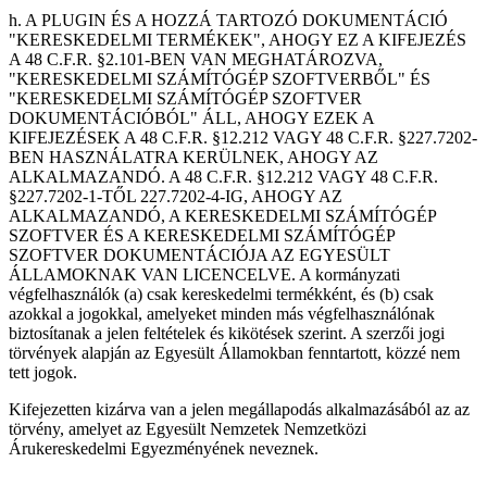
h. A PLUGIN ÉS A HOZZÁ TARTOZÓ DOKUMENTÁCIÓ
"KERESKEDELMI TERMÉKEK", AHOGY EZ A KIFEJEZÉS
A 48 C.F.R. §2.101-BEN VAN MEGHATÁROZVA,
"KERESKEDELMI SZÁMÍTÓGÉP SZOFTVERBŐL" ÉS
"KERESKEDELMI SZÁMÍTÓGÉP SZOFTVER
DOKUMENTÁCIÓBÓL" ÁLL, AHOGY EZEK A
KIFEJEZÉSEK A 48 C.F.R. §12.212 VAGY 48 C.F.R. §227.7202-
BEN HASZNÁLATRA KERÜLNEK, AHOGY AZ
ALKALMAZANDÓ. A 48 C.F.R. §12.212 VAGY 48 C.F.R.
§227.7202-1-TŐL 227.7202-4-IG, AHOGY AZ
ALKALMAZANDÓ, A KERESKEDELMI SZÁMÍTÓGÉP
SZOFTVER ÉS A KERESKEDELMI SZÁMÍTÓGÉP
SZOFTVER DOKUMENTÁCIÓJA AZ EGYESÜLT
ÁLLAMOKNAK VAN LICENCELVE. A kormányzati
végfelhasználók (a) csak kereskedelmi termékként, és (b) csak
azokkal a jogokkal, amelyeket minden más végfelhasználónak
biztosítanak a jelen feltételek és kikötések szerint. A szerzői jogi
törvények alapján az Egyesült Államokban fenntartott, közzé nem
tett jogok.
Kifejezetten kizárva van a jelen megállapodás alkalmazásából az az
törvény, amelyet az Egyesült Nemzetek Nemzetközi
Árukereskedelmi Egyezményének neveznek.