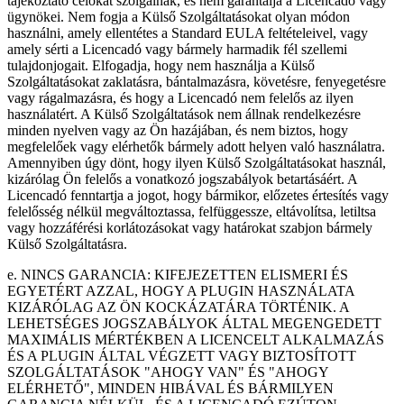
tájékoztató célokat szolgálnak, és nem garantálja a Licencadó vagy
ügynökei. Nem fogja a Külső Szolgáltatásokat olyan módon
használni, amely ellentétes a Standard EULA feltételeivel, vagy
amely sérti a Licencadó vagy bármely harmadik fél szellemi
tulajdonjogait. Elfogadja, hogy nem használja a Külső
Szolgáltatásokat zaklatásra, bántalmazásra, követésre, fenyegetésre
vagy rágalmazásra, és hogy a Licencadó nem felelős az ilyen
használatért. A Külső Szolgáltatások nem állnak rendelkezésre
minden nyelven vagy az Ön hazájában, és nem biztos, hogy
megfelelőek vagy elérhetők bármely adott helyen való használatra.
Amennyiben úgy dönt, hogy ilyen Külső Szolgáltatásokat használ,
kizárólag Ön felelős a vonatkozó jogszabályok betartásáért. A
Licencadó fenntartja a jogot, hogy bármikor, előzetes értesítés vagy
felelősség nélkül megváltoztassa, felfüggessze, eltávolítsa, letiltsa
vagy hozzáférési korlátozásokat vagy határokat szabjon bármely
Külső Szolgáltatásra.
e. NINCS GARANCIA: KIFEJEZETTEN ELISMERI ÉS
EGYETÉRT AZZAL, HOGY A PLUGIN HASZNÁLATA
KIZÁRÓLAG AZ ÖN KOCKÁZATÁRA TÖRTÉNIK. A
LEHETSÉGES JOGSZABÁLYOK ÁLTAL MEGENGEDETT
MAXIMÁLIS MÉRTÉKBEN A LICENCELT ALKALMAZÁS
ÉS A PLUGIN ÁLTAL VÉGZETT VAGY BIZTOSÍTOTT
SZOLGÁLTATÁSOK "AHOGY VAN" ÉS "AHOGY
ELÉRHETŐ", MINDEN HIBÁVAL ÉS BÁRMILYEN