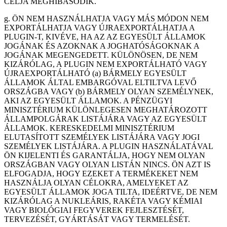
CÉLJA MEGHIBÁSODIK.
g. ÖN NEM HASZNÁLHATJA VAGY MÁS MÓDON NEM
EXPORTÁLHATJA VAGY ÚJRAEXPORTÁLHATJA A
PLUGIN-T, KIVÉVE, HA AZ AZ EGYESÜLT ÁLLAMOK
JOGÁNAK ÉS AZOKNAK A JOGHATÓSÁGOKNAK A
JOGÁNAK MEGENGEDETT. KÜLÖNÖSEN, DE NEM
KIZÁRÓLAG, A PLUGIN NEM EXPORTÁLHATÓ VAGY
ÚJRAEXPORTÁLHATÓ (a) BÁRMELY EGYESÜLT
ÁLLAMOK ÁLTAL EMBARGÓVAL ELTILTVA LEVŐ
ORSZÁGBA VAGY (b) BÁRMELY OLYAN SZEMÉLYNEK,
AKI AZ EGYESÜLT ÁLLAMOK. A PÉNZÜGYI
MINISZTÉRIUM KÜLÖNLEGESEN MEGHATÁROZOTT
ÁLLAMPOLGÁRAK LISTÁJÁRA VAGY AZ EGYESÜLT
ÁLLAMOK. KERESKEDELMI MINISZTÉRIUM
ELUTASÍTOTT SZEMÉLYEK LISTÁJÁRA VAGY JOGI
SZEMÉLYEK LISTÁJÁRA. A PLUGIN HASZNÁLATÁVAL
ÖN KIJELENTI ÉS GARANTÁLJA, HOGY NEM OLYAN
ORSZÁGBAN VAGY OLYAN LISTÁN NINCS. ÖN AZT IS
ELFOGADJA, HOGY EZEKET A TERMÉKEKET NEM
HASZNÁLJA OLYAN CÉLOKRA, AMELYEKET AZ
EGYESÜLT ÁLLAMOK JOGA TILTA, IDEÉRTVE, DE NEM
KIZÁRÓLAG A NUKLEÁRIS, RAKÉTA VAGY KÉMIAI
VAGY BIOLÓGIAI FEGYVEREK FEJLESZTÉSÉT,
TERVEZÉSÉT, GYÁRTÁSÁT VAGY TERMELÉSÉT.