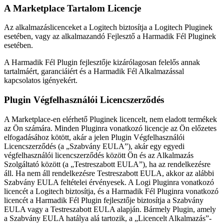
A Marketplace Tartalom Licencje
Az alkalmazáslicenceket a Logitech biztosítja a Logitech Pluginek
esetében, vagy az alkalmazandó Fejlesztő a Harmadik Fél Pluginek
esetében.
A Harmadik Fél Plugin fejlesztője kizárólagosan felelős annak
tartalmáért, garanciáiért és a Harmadik Fél Alkalmazással
kapcsolatos igényekért.
Plugin Végfelhasználói Licencszerződés
A Marketplace-en elérhető Pluginek licencelt, nem eladott termékek
az Ön számára. Minden Pluginra vonatkozó licencje az Ön előzetes
elfogadásához kötött, akár a jelen Plugin Végfelhasználói
Licencszerződés (a „Szabvány EULA”), akár egy egyedi
végfelhasználói licencszerződés között Ön és az Alkalmazás
Szolgáltató között (a „Testreszabott EULA”), ha az rendelkezésre
áll. Ha nem áll rendelkezésre Testreszabott EULA, akkor az alábbi
Szabvány EULA feltételei érvényesek. A Logi Pluginra vonatkozó
licencét a Logitech biztosítja, és a Harmadik Fél Pluginra vonatkozó
licencét a Harmadik Fél Plugin fejlesztője biztosítja a Szabvány
EULA vagy a Testreszabott EULA alapján. Bármely Plugin, amely
a Szabvány EULA hatálya alá tartozik, a „Licencelt Alkalmazás”-