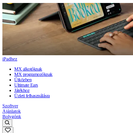
iPadhez
MX alkotóknak
MX programozóknak
Útközben
Ultimate Ears
Játékhoz
Üzleti felhasználásra
Szoftver
Ajánlatok
Bolygónk