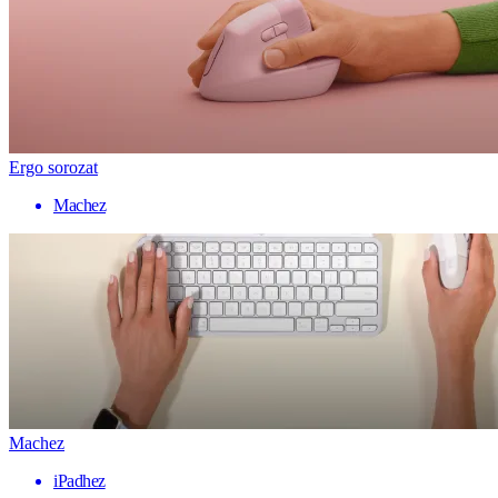
Ergo sorozat
Machez
Machez
iPadhez