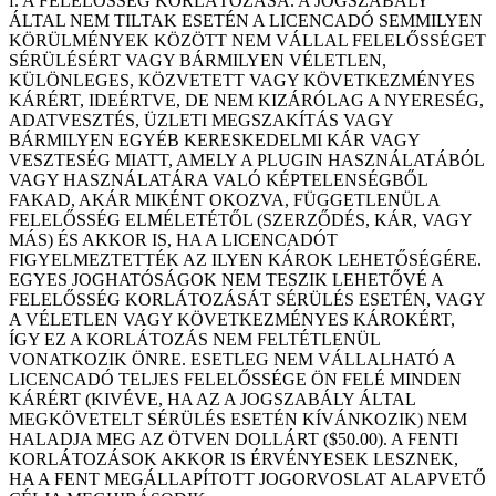
f. A FELELŐSSÉG KORLÁTOZÁSA. A JOGSZABÁLY
ÁLTAL NEM TILTAK ESETÉN A LICENCADÓ SEMMILYEN
KÖRÜLMÉNYEK KÖZÖTT NEM VÁLLAL FELELŐSSÉGET
SÉRÜLÉSÉRT VAGY BÁRMILYEN VÉLETLEN,
KÜLÖNLEGES, KÖZVETETT VAGY KÖVETKEZMÉNYES
KÁRÉRT, IDEÉRTVE, DE NEM KIZÁRÓLAG A NYERESÉG,
ADATVESZTÉS, ÜZLETI MEGSZAKÍTÁS VAGY
BÁRMILYEN EGYÉB KERESKEDELMI KÁR VAGY
VESZTESÉG MIATT, AMELY A PLUGIN HASZNÁLATÁBÓL
VAGY HASZNÁLATÁRA VALÓ KÉPTELENSÉGBŐL
FAKAD, AKÁR MIKÉNT OKOZVA, FÜGGETLENÜL A
FELELŐSSÉG ELMÉLETÉTŐL (SZERZŐDÉS, KÁR, VAGY
MÁS) ÉS AKKOR IS, HA A LICENCADÓT
FIGYELMEZTETTÉK AZ ILYEN KÁROK LEHETŐSÉGÉRE.
EGYES JOGHATÓSÁGOK NEM TESZIK LEHETŐVÉ A
FELELŐSSÉG KORLÁTOZÁSÁT SÉRÜLÉS ESETÉN, VAGY
A VÉLETLEN VAGY KÖVETKEZMÉNYES KÁROKÉRT,
ÍGY EZ A KORLÁTOZÁS NEM FELTÉTLENÜL
VONATKOZIK ÖNRE. ESETLEG NEM VÁLLALHATÓ A
LICENCADÓ TELJES FELELŐSSÉGE ÖN FELÉ MINDEN
KÁRÉRT (KIVÉVE, HA AZ A JOGSZABÁLY ÁLTAL
MEGKÖVETELT SÉRÜLÉS ESETÉN KÍVÁNKOZIK) NEM
HALADJA MEG AZ ÖTVEN DOLLÁRT ($50.00). A FENTI
KORLÁTOZÁSOK AKKOR IS ÉRVÉNYESEK LESZNEK,
HA A FENT MEGÁLLAPÍTOTT JOGORVOSLAT ALAPVETŐ