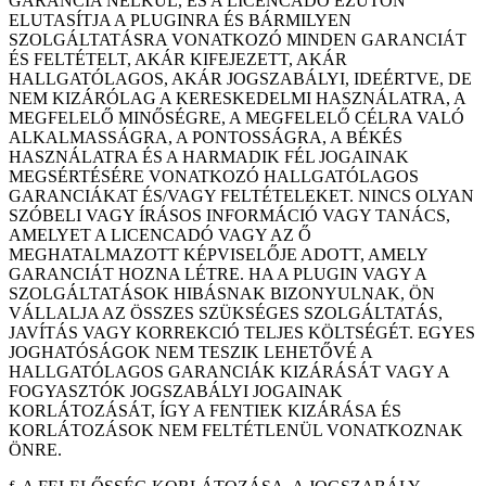
GARANCIA NÉLKÜL, ÉS A LICENCADÓ EZÚTON
ELUTASÍTJA A PLUGINRA ÉS BÁRMILYEN
SZOLGÁLTATÁSRA VONATKOZÓ MINDEN GARANCIÁT
ÉS FELTÉTELT, AKÁR KIFEJEZETT, AKÁR
HALLGATÓLAGOS, AKÁR JOGSZABÁLYI, IDEÉRTVE, DE
NEM KIZÁRÓLAG A KERESKEDELMI HASZNÁLATRA, A
MEGFELELŐ MINŐSÉGRE, A MEGFELELŐ CÉLRA VALÓ
ALKALMASSÁGRA, A PONTOSSÁGRA, A BÉKÉS
HASZNÁLATRA ÉS A HARMADIK FÉL JOGAINAK
MEGSÉRTÉSÉRE VONATKOZÓ HALLGATÓLAGOS
GARANCIÁKAT ÉS/VAGY FELTÉTELEKET. NINCS OLYAN
SZÓBELI VAGY ÍRÁSOS INFORMÁCIÓ VAGY TANÁCS,
AMELYET A LICENCADÓ VAGY AZ Ő
MEGHATALMAZOTT KÉPVISELŐJE ADOTT, AMELY
GARANCIÁT HOZNA LÉTRE. HA A PLUGIN VAGY A
SZOLGÁLTATÁSOK HIBÁSNAK BIZONYULNAK, ÖN
VÁLLALJA AZ ÖSSZES SZÜKSÉGES SZOLGÁLTATÁS,
JAVÍTÁS VAGY KORREKCIÓ TELJES KÖLTSÉGÉT. EGYES
JOGHATÓSÁGOK NEM TESZIK LEHETŐVÉ A
HALLGATÓLAGOS GARANCIÁK KIZÁRÁSÁT VAGY A
FOGYASZTÓK JOGSZABÁLYI JOGAINAK
KORLÁTOZÁSÁT, ÍGY A FENTIEK KIZÁRÁSA ÉS
KORLÁTOZÁSOK NEM FELTÉTLENÜL VONATKOZNAK
ÖNRE.