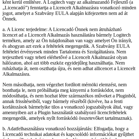
ként kerül említésre. A Logitech vagy az alkalmazandó Fejlesztő (a
„Licencadó”) fenntartja a Licencelt Alkalmazásra vonatkozó minden
jogot, amelyet a Szabvány EULA alapján kifejezetten nem ad át
Önnek.
a. A Licenc terjedelme: A Licencadó Önnek nem átruházható
licencet ad a Licencelt Alkalmazás használatára bármely Logitech
terméken, amely az Ön tulajdonában van vagy amelyet Ön irányít,
és ahogyan azt ezek a feltételek megengedik. A Szabvány EULA
feltételei érvényesek minden Tartalomra és Szolgáltatásra. Nem
terjesztheti vagy teheti elérhetővé a Licencelt Alkalmazást olyan
hálózaton, ahol azt több eszköz egyidejűleg használhatja. Nem
ruházhatja át, nem oszthatja újra, és nem adhat allicencet a Licencelt
Alkalmazásra.
Nem másolhatja, nem végezhet fordított mérnöki elemzést, nem
bonthatja le, nem próbálhatja meg kinyerni a forráskódot, nem
módosíthatja, és nem hozhat létre származékos műveket a Pluginból,
annak frissítéseiből, vagy bármely részéből (kivéve, ha a fenti
korlátozások bármelyike tilos a vonatkozó jogszabályok által, vagy
amennyiben azt a Plugin használatát szabályozó licencfeltételek
megengedik, amelyek nyílt forráskódú összetevőket tartalmaznak).
b. Adatfelhasználásra vonatkozó hozzájárulás: Elfogadja, hogy a
Licencadó technikai adatokat és kapcsolódó információkat gyűjthet