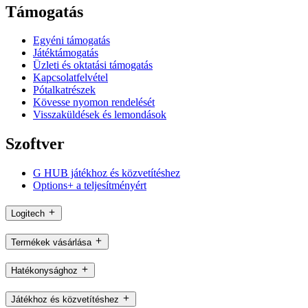
Támogatás
Egyéni támogatás
Játéktámogatás
Üzleti és oktatási támogatás
Kapcsolatfelvétel
Pótalkatrészek
Kövesse nyomon rendelését
Visszaküldések és lemondások
Szoftver
G HUB játékhoz és közvetítéshez
Options+ a teljesítményért
Logitech
Termékek vásárlása
Hatékonysághoz
Játékhoz és közvetítéshez