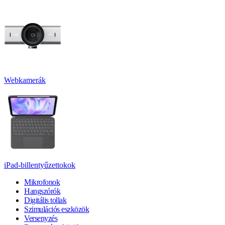
Webkamerák
iPad-billentyűzettokok
Mikrofonok
Hangszórók
Digitális tollak
Szimulációs eszközök
Versenyzés