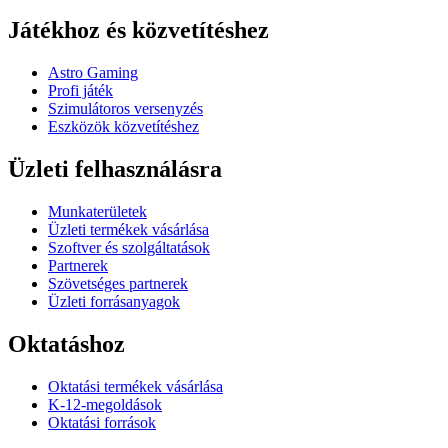
Játékhoz és közvetítéshez
Astro Gaming
Profi játék
Szimulátoros versenyzés
Eszközök közvetítéshez
Üzleti felhasználásra
Munkaterületek
Üzleti termékek vásárlása
Szoftver és szolgáltatások
Partnerek
Szövetséges partnerek
Üzleti forrásanyagok
Oktatáshoz
Oktatási termékek vásárlása
K-12-megoldások
Oktatási források