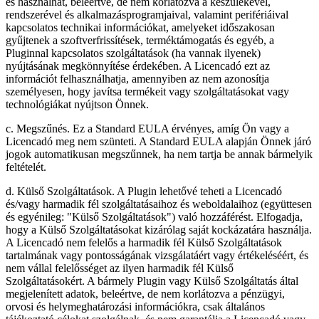
és használhat, beleértve, de nem korlátozva a készülékével,
rendszerével és alkalmazásprogramjaival, valamint perifériáival
kapcsolatos technikai információkat, amelyeket időszakosan
gyűjtenek a szoftverfrissítések, terméktámogatás és egyéb, a
Pluginnal kapcsolatos szolgáltatások (ha vannak ilyenek)
nyújtásának megkönnyítése érdekében. A Licencadó ezt az
információt felhasználhatja, amennyiben az nem azonosítja
személyesen, hogy javítsa termékeit vagy szolgáltatásokat vagy
technológiákat nyújtson Önnek.
c. Megszűnés. Ez a Standard EULA érvényes, amíg Ön vagy a
Licencadó meg nem szünteti. A Standard EULA alapján Önnek járó
jogok automatikusan megszűnnek, ha nem tartja be annak bármelyik
feltételét.
d. Külső Szolgáltatások. A Plugin lehetővé teheti a Licencadó
és/vagy harmadik fél szolgáltatásaihoz és weboldalaihoz (együttesen
és egyénileg: "Külső Szolgáltatások") való hozzáférést. Elfogadja,
hogy a Külső Szolgáltatásokat kizárólag saját kockázatára használja.
A Licencadó nem felelős a harmadik fél Külső Szolgáltatások
tartalmának vagy pontosságának vizsgálatáért vagy értékeléséért, és
nem vállal felelősséget az ilyen harmadik fél Külső
Szolgáltatásokért. A bármely Plugin vagy Külső Szolgáltatás által
megjelenített adatok, beleértve, de nem korlátozva a pénzügyi,
orvosi és helymeghatározási információkra, csak általános