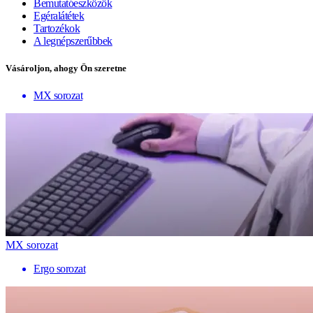
Bemutatóeszközök
Egéralátétek
Tartozékok
A legnépszerűbbek
Vásároljon, ahogy Ön szeretne
MX sorozat
MX sorozat
Ergo sorozat