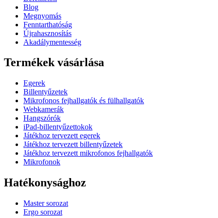
Blog
Megnyomás
Fenntarthatóság
Újrahasznosítás
Akadálymentesség
Termékek vásárlása
Egerek
Billentyűzetek
Mikrofonos fejhallgatók és fülhallgatók
Webkamerák
Hangszórók
iPad-billentyűzettokok
Játékhoz tervezett egerek
Játékhoz tervezett billentyűzetek
Játékhoz tervezett mikrofonos fejhallgatók
Mikrofonok
Hatékonysághoz
Master sorozat
Ergo sorozat