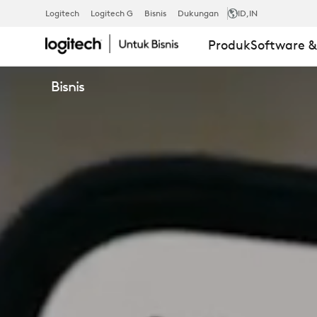
SOLUSI
Logitech
Logitech G
Bisnis
Dukungan
ID
,IN
Produk
Software 
RESERVASI
Bisnis
MEJA