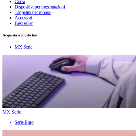
Corsa
Dispositivi per presentazioni
Tappetini per mouse
Accessori
Best seller
Acquista a modo tuo
MX Serie
MX Serie
Serie Ergo