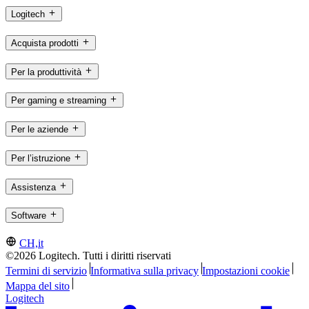
Logitech
Acquista prodotti
Per la produttività
Per gaming e streaming
Per le aziende
Per l’istruzione
Assistenza
Software
CH,it
©2026 Logitech. Tutti i diritti riservati
Termini di servizio
Informativa sulla privacy
Impostazioni cookie
Mappa del sito
Logitech