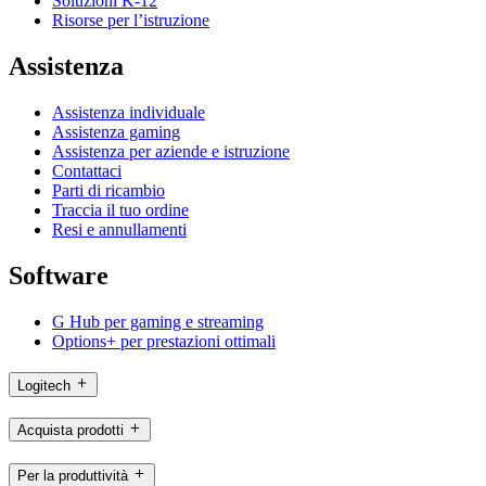
Soluzioni K-12
Risorse per l’istruzione
Assistenza
Assistenza individuale
Assistenza gaming
Assistenza per aziende e istruzione
Contattaci
Parti di ricambio
Traccia il tuo ordine
Resi e annullamenti
Software
G Hub per gaming e streaming
Options+ per prestazioni ottimali
Logitech
Acquista prodotti
Per la produttività