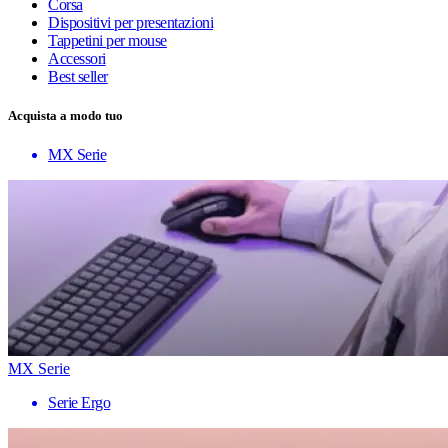
Corsa
Dispositivi per presentazioni
Tappetini per mouse
Accessori
Best seller
Acquista a modo tuo
MX Serie
MX Serie
Serie Ergo