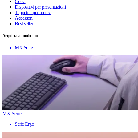
Corsa
Dispositivi per presentazioni
Tappetini per mouse
Accessori
Best seller
Acquista a modo tuo
MX Serie
MX Serie
Serie Ergo