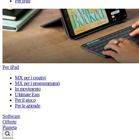
Per iPad
Per iPad
MX per i creativi
MX per i programmatori
In movimento
Ultimate Ears
Per il gioco
Per le aziende
Software
Offerte
Pianeta