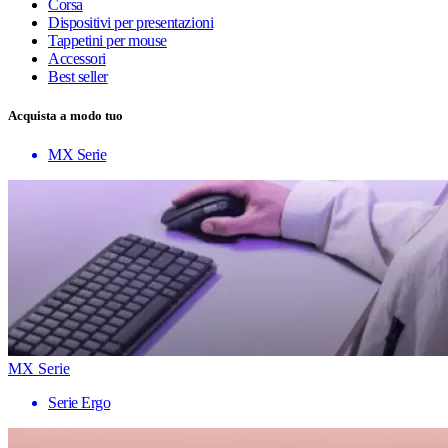
Corsa
Dispositivi per presentazioni
Tappetini per mouse
Accessori
Best seller
Acquista a modo tuo
MX Serie
MX Serie
Serie Ergo