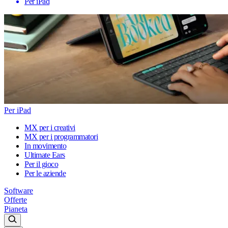
Per iPad
Per iPad
MX per i creativi
MX per i programmatori
In movimento
Ultimate Ears
Per il gioco
Per le aziende
Software
Offerte
Pianeta