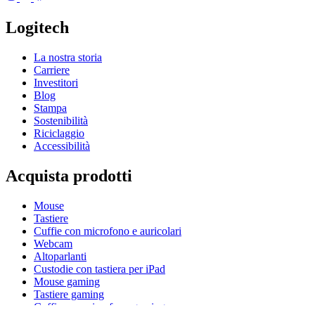
Logitech
La nostra storia
Carriere
Investitori
Blog
Stampa
Sostenibilità
Riciclaggio
Accessibilità
Acquista prodotti
Mouse
Tastiere
Cuffie con microfono e auricolari
Webcam
Altoparlanti
Custodie con tastiera per iPad
Mouse gaming
Tastiere gaming
Cuffie con microfono gaming