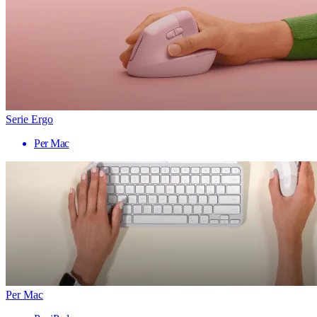
Serie Ergo
Per Mac
Per Mac