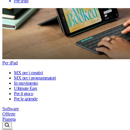
Per iPad
Per iPad
MX per i creativi
MX per i programmatori
In movimento
Ultimate Ears
Per il gioco
Per le aziende
Software
Offerte
Pianeta