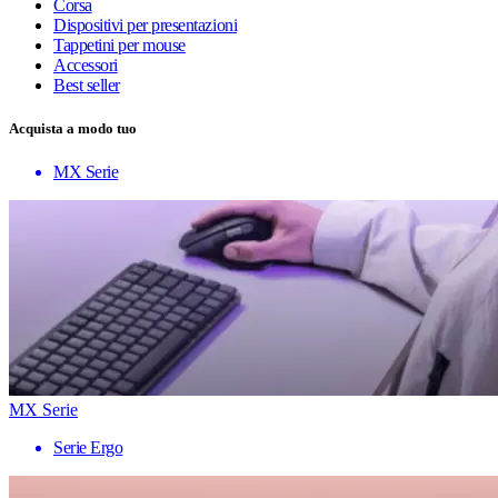
Corsa
Dispositivi per presentazioni
Tappetini per mouse
Accessori
Best seller
Acquista a modo tuo
MX Serie
MX Serie
Serie Ergo