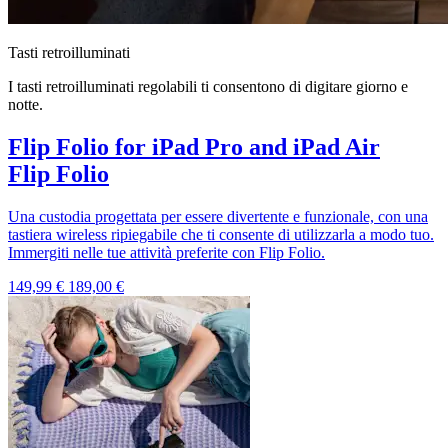
Tasti retroilluminati
I tasti retroilluminati regolabili ti consentono di digitare giorno e
notte.
Flip Folio for iPad Pro and iPad Air
Flip Folio
Una custodia progettata per essere divertente e funzionale, con una
tastiera wireless ripiegabile che ti consente di utilizzarla a modo tuo.
Immergiti nelle tue attività preferite con Flip Folio.
149,99 €
189,00 €