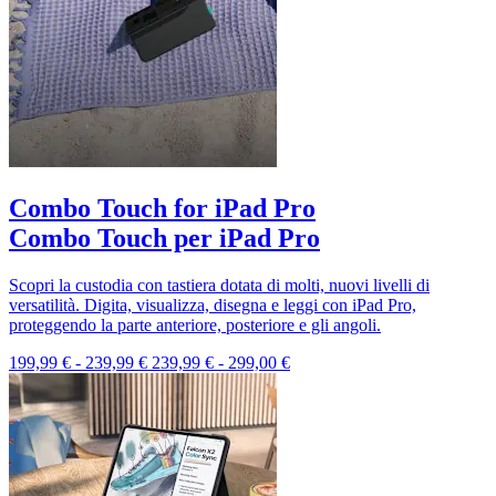
Combo Touch for iPad Pro
Combo Touch per iPad Pro
Scopri la custodia con tastiera dotata di molti, nuovi livelli di
versatilità. Digita, visualizza, disegna e leggi con iPad Pro,
proteggendo la parte anteriore, posteriore e gli angoli.
199,99 €
-
239,99 €
239,99 €
-
299,00 €