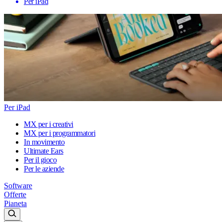
Per iPad
Per iPad
MX per i creativi
MX per i programmatori
In movimento
Ultimate Ears
Per il gioco
Per le aziende
Software
Offerte
Pianeta