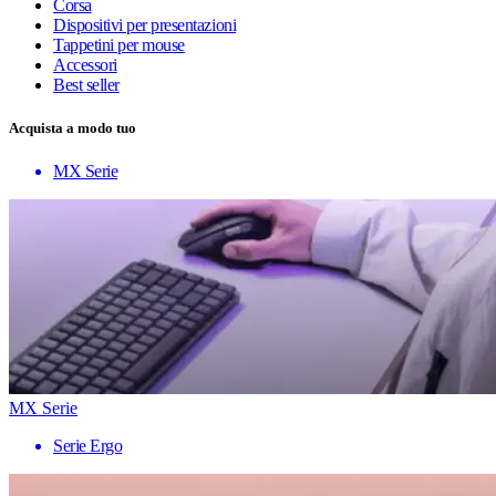
Corsa
Dispositivi per presentazioni
Tappetini per mouse
Accessori
Best seller
Acquista a modo tuo
MX Serie
MX Serie
Serie Ergo