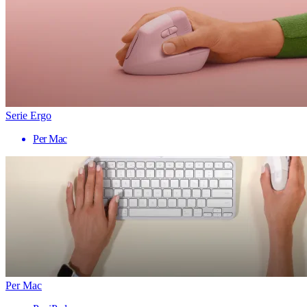
Serie Ergo
Per Mac
Per Mac