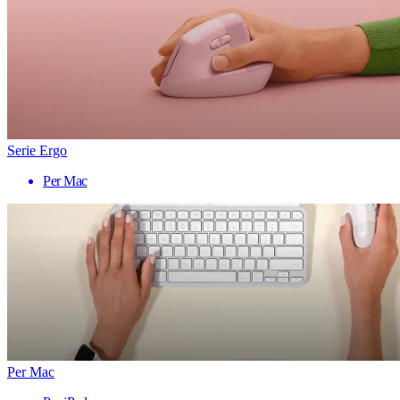
Serie Ergo
Per Mac
Per Mac