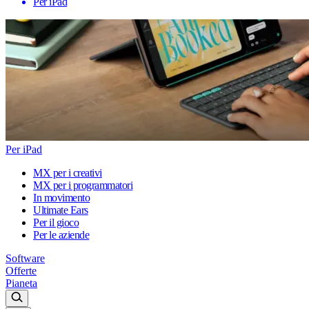
Per iPad
Per iPad
MX per i creativi
MX per i programmatori
In movimento
Ultimate Ears
Per il gioco
Per le aziende
Software
Offerte
Pianeta