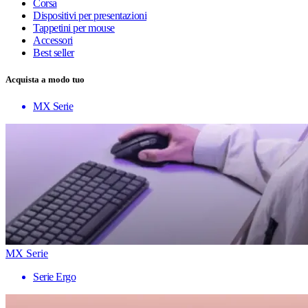
Corsa
Dispositivi per presentazioni
Tappetini per mouse
Accessori
Best seller
Acquista a modo tuo
MX Serie
MX Serie
Serie Ergo