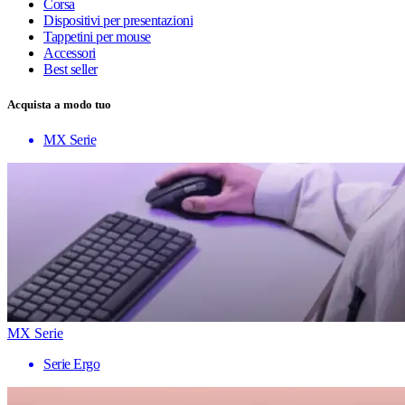
Corsa
Dispositivi per presentazioni
Tappetini per mouse
Accessori
Best seller
Acquista a modo tuo
MX Serie
MX Serie
Serie Ergo