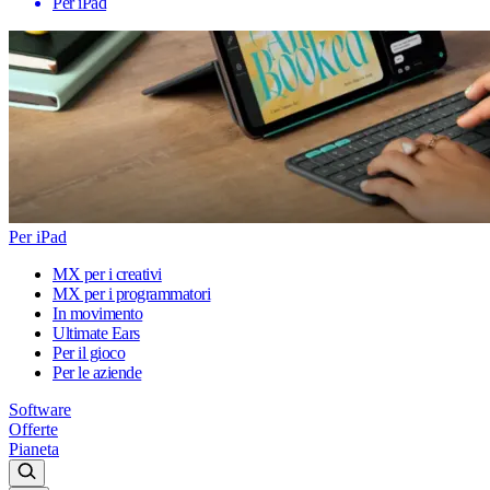
Per iPad
Per iPad
MX per i creativi
MX per i programmatori
In movimento
Ultimate Ears
Per il gioco
Per le aziende
Software
Offerte
Pianeta