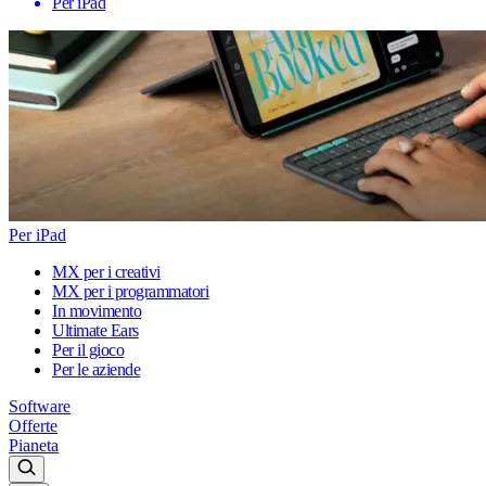
Per iPad
Per iPad
MX per i creativi
MX per i programmatori
In movimento
Ultimate Ears
Per il gioco
Per le aziende
Software
Offerte
Pianeta