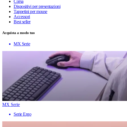
Corsa
Dispositivi per presentazioni
Tappetini per mouse
Accessori
Best seller
Acquista a modo tuo
MX Serie
MX Serie
Serie Ergo