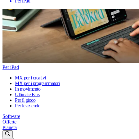
Per iPad
Per iPad
MX per i creativi
MX per i programmatori
In movimento
Ultimate Ears
Per il gioco
Per le aziende
Software
Offerte
Pianeta