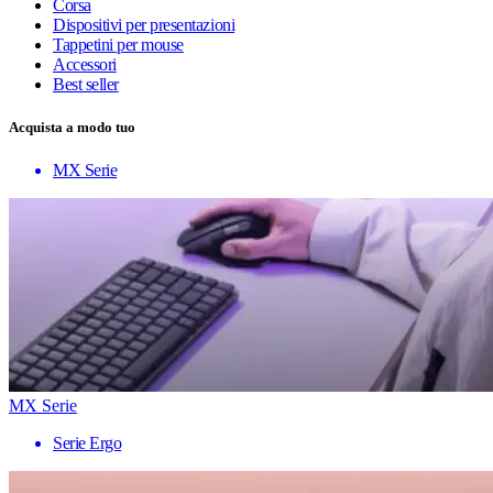
Corsa
Dispositivi per presentazioni
Tappetini per mouse
Accessori
Best seller
Acquista a modo tuo
MX Serie
MX Serie
Serie Ergo