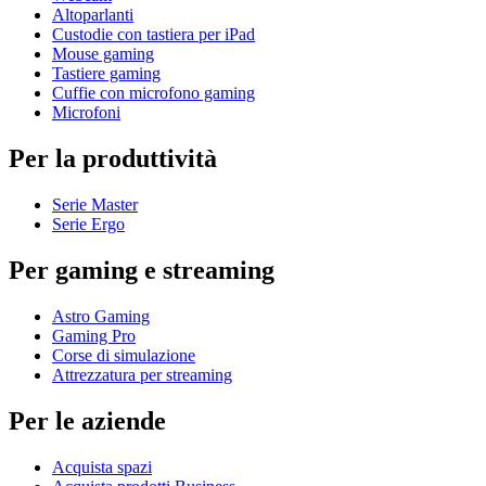
Altoparlanti
Custodie con tastiera per iPad
Mouse gaming
Tastiere gaming
Cuffie con microfono gaming
Microfoni
Per la produttività
Serie Master
Serie Ergo
Per gaming e streaming
Astro Gaming
Gaming Pro
Corse di simulazione
Attrezzatura per streaming
Per le aziende
Acquista spazi