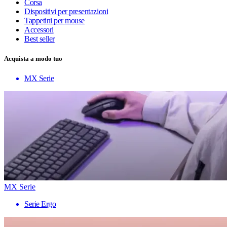
Corsa
Dispositivi per presentazioni
Tappetini per mouse
Accessori
Best seller
Acquista a modo tuo
MX Serie
MX Serie
Serie Ergo