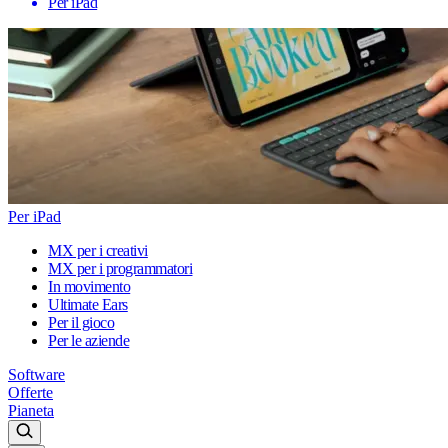
Per iPad
Per iPad
MX per i creativi
MX per i programmatori
In movimento
Ultimate Ears
Per il gioco
Per le aziende
Software
Offerte
Pianeta