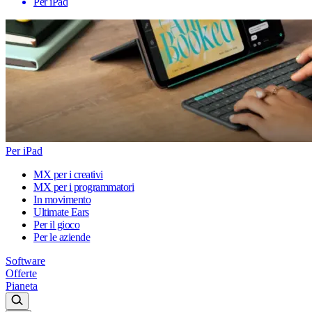
Per iPad
Per iPad
MX per i creativi
MX per i programmatori
In movimento
Ultimate Ears
Per il gioco
Per le aziende
Software
Offerte
Pianeta