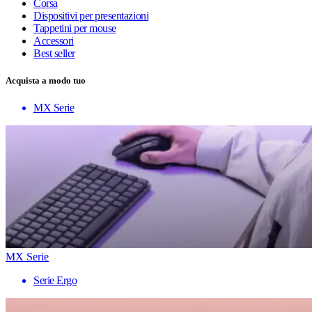
Corsa
Dispositivi per presentazioni
Tappetini per mouse
Accessori
Best seller
Acquista a modo tuo
MX Serie
MX Serie
Serie Ergo