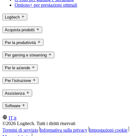
Options+ per prestazioni ottimali
Logitech
Acquista prodotti
Per la produttività
Per gaming e streaming
Per le aziende
Per l’istruzione
Assistenza
Software
IT,it
©2026 Logitech. Tutti i diritti riservati
Termini di servizio
Informativa sulla privacy
Impostazioni cookie