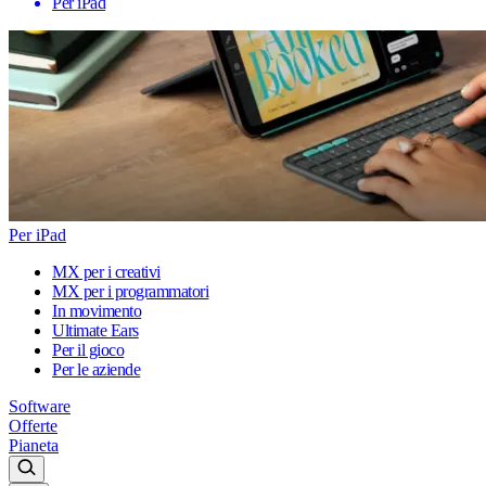
Per iPad
Per iPad
MX per i creativi
MX per i programmatori
In movimento
Ultimate Ears
Per il gioco
Per le aziende
Software
Offerte
Pianeta