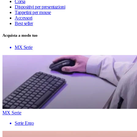
Corsa
Dispositivi per presentazioni
Tappetini per mouse
Accessori
Best seller
Acquista a modo tuo
MX Serie
MX Serie
Serie Ergo