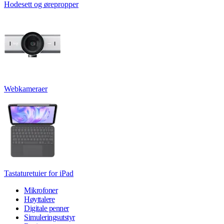
Hodesett og ørepropper
Webkameraer
Tastaturetuier for iPad
Mikrofoner
Høyttalere
Digitale penner
Simuleringsutstyr