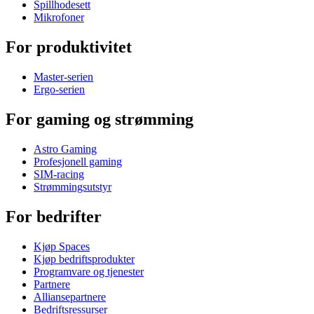
Spillhodesett
Mikrofoner
For produktivitet
Master-serien
Ergo-serien
For gaming og strømming
Astro Gaming
Profesjonell gaming
SIM-racing
Strømmingsutstyr
For bedrifter
Kjøp Spaces
Kjøp bedriftsprodukter
Programvare og tjenester
Partnere
Alliansepartnere
Bedriftsressurser