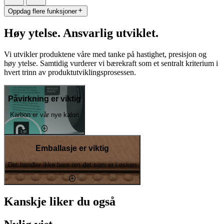
Oppdag flere funksjoner
Høy ytelse. Ansvarlig utviklet.
Vi utvikler produktene våre med tanke på hastighet, presisjon og
høy ytelse. Samtidig vurderer vi bærekraft som et sentralt kriterium i
hvert trinn av produktutviklingsprosessen.
Påvirkning er viktig
Karbon er vår nye kalori
Emballasje er viktig
Det handler ikke bare om det som er i esken
Kanskje liker du også