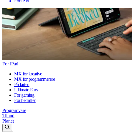
For iPad
For iPad
MX for kreative
MX for programmerere
På farten
Ultimate Ears
For gaming
For bedrifter
Programvare
Tilbud
Planet