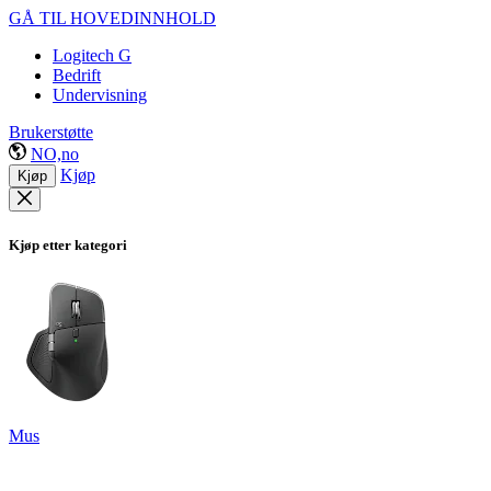
GÅ TIL HOVEDINNHOLD
Logitech G
Bedrift
Undervisning
Brukerstøtte
NO,no
Kjøp
Kjøp
Kjøp etter kategori
Mus