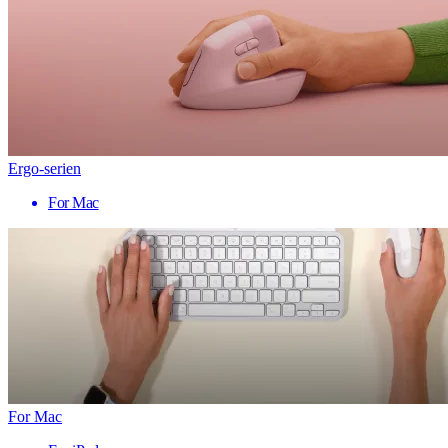
Ergo-serien
For Mac
For Mac