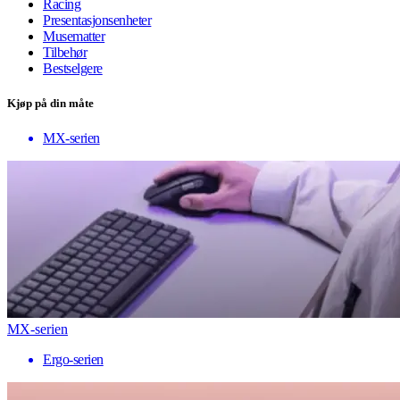
Racing
Presentasjonsenheter
Musematter
Tilbehør
Bestselgere
Kjøp på din måte
MX-serien
MX-serien
Ergo-serien