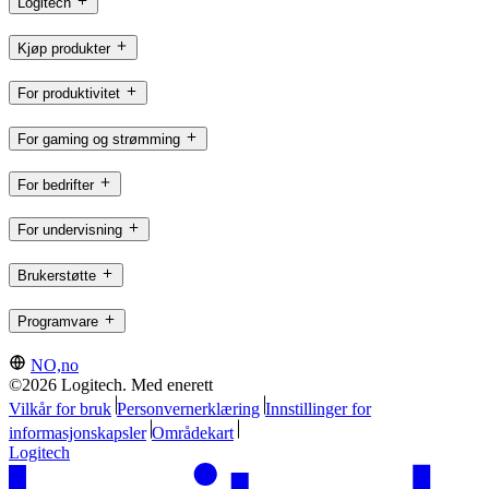
Logitech
Kjøp produkter
For produktivitet
For gaming og strømming
For bedrifter
For undervisning
Brukerstøtte
Programvare
NO,no
©2026 Logitech. Med enerett
Vilkår for bruk
Personvernerklæring
Innstillinger for
informasjonskapsler
Områdekart
Logitech