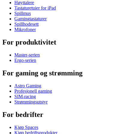
Høyttalere
Tastaturetuier for iPad
Spillmus
Gamingtastaturer
Spillhodesett
Mikrofoner
For produktivitet
Master-serien
Ergo-serien
For gaming og strømming
Astro Gaming
Profesjonell gaming
SIM-racing
Strømmingsutstyr
For bedrifter
Kjøp Spaces
Kjøp bedriftsprodukter