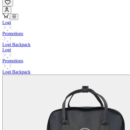
Logi
Promotions
Logi Backpack
Logi
Promotions
Logi Backpack