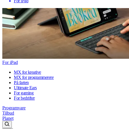
For iPad
For iPad
MX for kreative
MX for programmerere
På farten
Ultimate Ears
For gaming
For bedrifter
Programvare
Tilbud
Planet