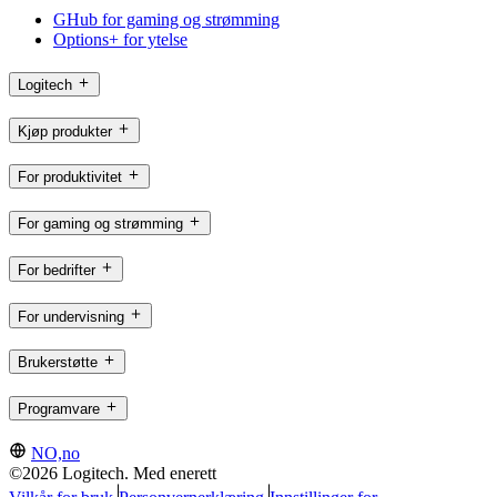
GHub for gaming og strømming
Options+ for ytelse
Logitech
Kjøp produkter
For produktivitet
For gaming og strømming
For bedrifter
For undervisning
Brukerstøtte
Programvare
NO,no
©2026 Logitech. Med enerett