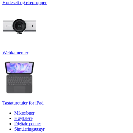
Hodesett og ørepropper
Webkameraer
Tastaturetuier for iPad
Mikrofoner
Høyttalere
Digitale penner
Simuleringsutstyr