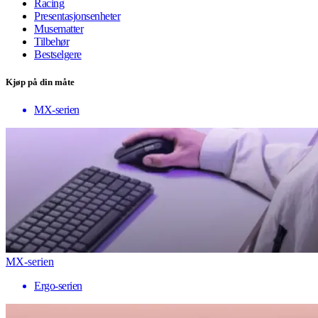
Racing
Presentasjonsenheter
Musematter
Tilbehør
Bestselgere
Kjøp på din måte
MX-serien
MX-serien
Ergo-serien