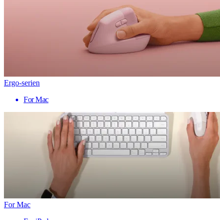
Ergo-serien
For Mac
For Mac