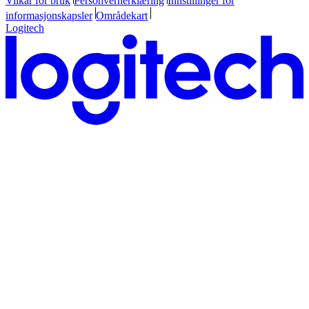
Vilkår for bruk
Personvernerklæring
Innstillinger for
informasjonskapsler
Områdekart
Logitech