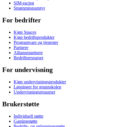
SIM-racing
Strømmingsutstyr
For bedrifter
Kjøp Spaces
Kjøp bedriftsprodukter
Programvare og tjenester
Partnere
Alliansepartnere
Bedriftsressurser
For undervisning
Kjøp undervisningsprodukter
Løsninger for grunnskolen
Undervisningsressurser
Brukerstøtte
Individuell støtte
Gamingstøtte
Bedrifts- og utdanningsstøtte