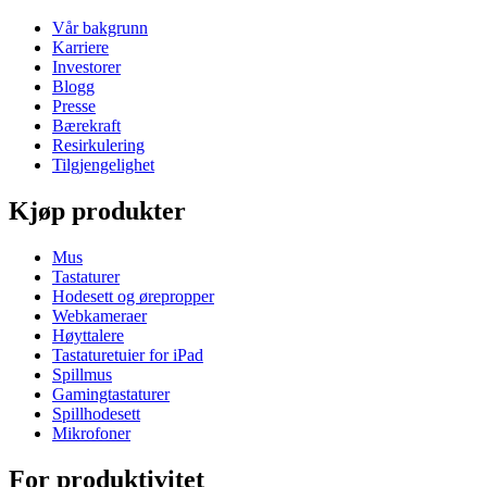
Vår bakgrunn
Karriere
Investorer
Blogg
Presse
Bærekraft
Resirkulering
Tilgjengelighet
Kjøp produkter
Mus
Tastaturer
Hodesett og ørepropper
Webkameraer
Høyttalere
Tastaturetuier for iPad
Spillmus
Gamingtastaturer
Spillhodesett
Mikrofoner
For produktivitet