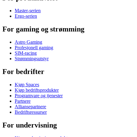
Master-serien
Ergo-serien
For gaming og strømming
Astro Gaming
Profesjonell gaming
SIM-racing
Strømmingsutstyr
For bedrifter
Kjøp Spaces
Kjøp bedriftsprodukter
Programvare og tjenester
Partnere
Alliansepartnere
Bedriftsressurser
For undervisning