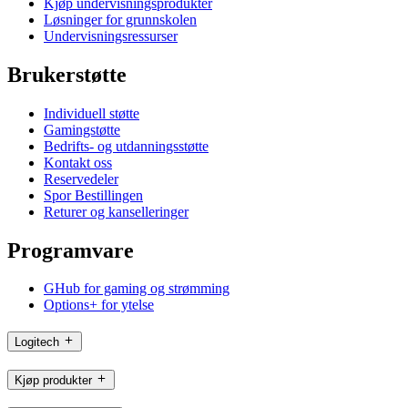
Kjøp undervisningsprodukter
Løsninger for grunnskolen
Undervisningsressurser
Brukerstøtte
Individuell støtte
Gamingstøtte
Bedrifts- og utdanningsstøtte
Kontakt oss
Reservedeler
Spor Bestillingen
Returer og kanselleringer
Programvare
GHub for gaming og strømming
Options+ for ytelse
Logitech
Kjøp produkter