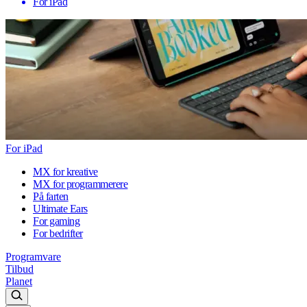
For iPad
For iPad
MX for kreative
MX for programmerere
På farten
Ultimate Ears
For gaming
For bedrifter
Programvare
Tilbud
Planet