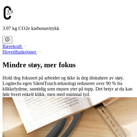
3.97
3.97 kg CO2e karbonavtrykk
Bærekraft
Hovedfunksjoner
Mindre støy, mer fokus
Hold deg fokusert på arbeidet og ikke la deg distrahere av støy.
Logitechs egen SilentTouch-teknologi reduserer over 90 % fra
klikkelydene, samtidig som musen yter på topp. Det betyr at du kan
føle hvert enkelt klikk, men med minimal lyd.