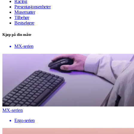
Racing
Presentasjonsenheter
Musematter
Tilbehør
Bestselgere
Kjøp på din måte
MX-serien
MX-serien
Ergo-serien