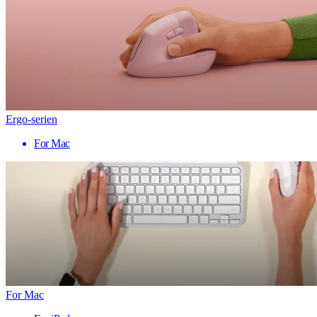
Ergo-serien
For Mac
For Mac