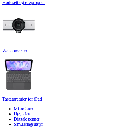
Hodesett og ørepropper
Webkameraer
Tastaturetuier for iPad
Mikrofoner
Høyttalere
Digitale penner
Simuleringsutstyr