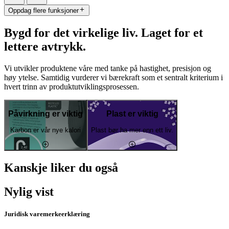
Oppdag flere funksjoner
Bygd for det virkelige liv. Laget for et
lettere avtrykk.
Vi utvikler produktene våre med tanke på hastighet, presisjon og
høy ytelse. Samtidig vurderer vi bærekraft som et sentralt kriterium i
hvert trinn av produktutviklingsprosessen.
Påvirkning er viktig
Plast er viktig
Karbon er vår nye kalori
Plast bør ha mer enn ett liv.
Kanskje liker du også
Nylig vist
Juridisk varemerkeerklæring