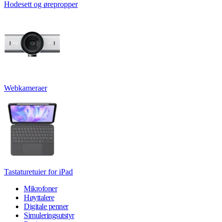
Hodesett og ørepropper
Webkameraer
Tastaturetuier for iPad
Mikrofoner
Høyttalere
Digitale penner
Simuleringsutstyr