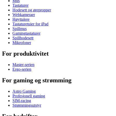
Mus
Tastaturer
Hodesett og ørepropper
Webkameraer
Høyttalere
Tastaturetuier for iPad
Spillmus
Gamingtastaturer
Spillhodesett
Mikrofoner
For produktivitet
Master-serien
Ergo-serien
For gaming og strømming
Astro Gaming
Profesjonell gaming
SIM-racing
Strømmingsutstyr