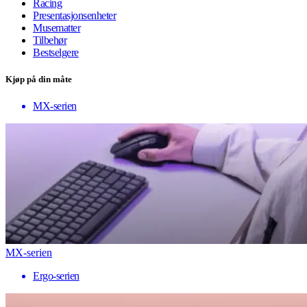
Racing
Presentasjonsenheter
Musematter
Tilbehør
Bestselgere
Kjøp på din måte
MX-serien
MX-serien
Ergo-serien