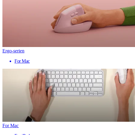
Ergo-serien
For Mac
For Mac