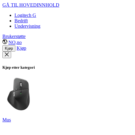
GÅ TIL HOVEDINNHOLD
Logitech G
Bedrift
Undervisning
Brukerstøtte
NO,no
Kjøp
Kjøp
Kjøp etter kategori
Mus