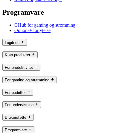
Programvare
GHub for gaming og strømming
Options+ for ytelse
Logitech
Kjøp produkter
For produktivitet
For gaming og strømming
For bedrifter
For undervisning
Brukerstøtte
Programvare