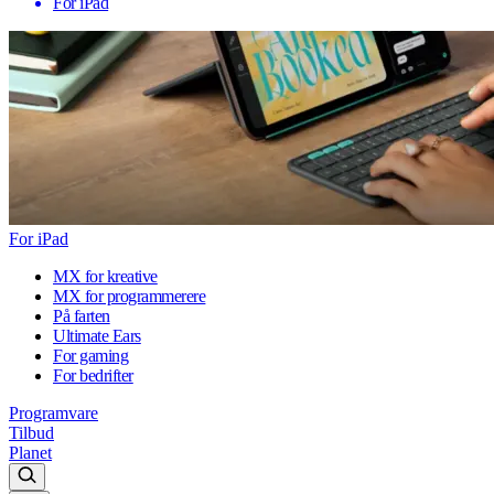
For iPad
For iPad
MX for kreative
MX for programmerere
På farten
Ultimate Ears
For gaming
For bedrifter
Programvare
Tilbud
Planet