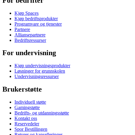
For bedrifter
Kjøp Spaces
Kjøp bedriftsprodukter
Programvare og tjenester
Partnere
Alliansepartnere
Bedriftsressurser
For undervisning
Kjøp undervisningsprodukter
Løsninger for grunnskolen
Undervisningsressurser
Brukerstøtte
Individuell støtte
Gamingstøtte
Bedrifts- og utdanningsstøtte
Kontakt oss
Reservedeler
Spor Bestillingen
Returer og kanselleringer