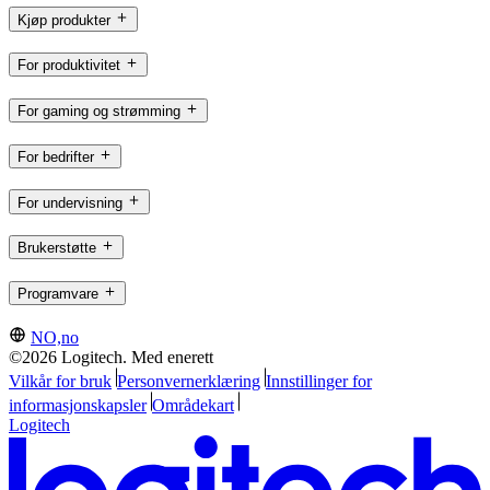
Kjøp produkter
For produktivitet
For gaming og strømming
For bedrifter
For undervisning
Brukerstøtte
Programvare
NO,no
©2026 Logitech. Med enerett
Vilkår for bruk
Personvernerklæring
Innstillinger for
informasjonskapsler
Områdekart
Logitech