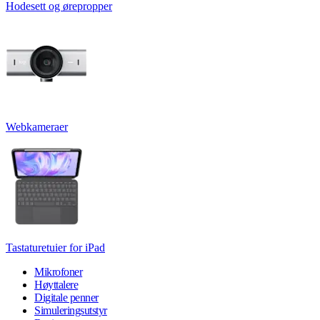
Hodesett og ørepropper
Webkameraer
Tastaturetuier for iPad
Mikrofoner
Høyttalere
Digitale penner
Simuleringsutstyr