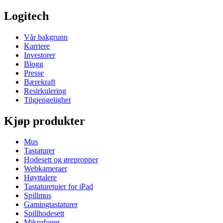
Logitech
Vår bakgrunn
Karriere
Investorer
Blogg
Presse
Bærekraft
Resirkulering
Tilgjengelighet
Kjøp produkter
Mus
Tastaturer
Hodesett og ørepropper
Webkameraer
Høyttalere
Tastaturetuier for iPad
Spillmus
Gamingtastaturer
Spillhodesett
Mikrofoner