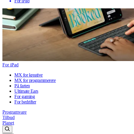
For iPad
For iPad
MX for kreative
MX for programmerere
På farten
Ultimate Ears
For gaming
For bedrifter
Programvare
Tilbud
Planet