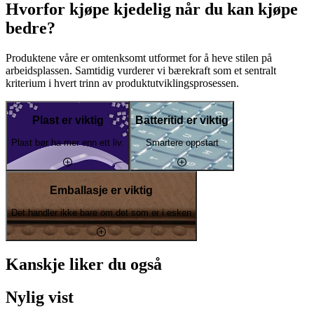
Hvorfor kjøpe kjedelig når du kan kjøpe
bedre?
Produktene våre er omtenksomt utformet for å heve stilen på
arbeidsplassen. Samtidig vurderer vi bærekraft som et sentralt
kriterium i hvert trinn av produktutviklingsprosessen.
Plast er viktig
Batteritid er viktig
Plast bør ha mer enn ett liv.
Smartere oppstart
Emballasje er viktig
Det handler ikke bare om det som er i esken
Kanskje liker du også
Nylig vist