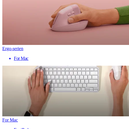
Ergo-serien
For Mac
For Mac