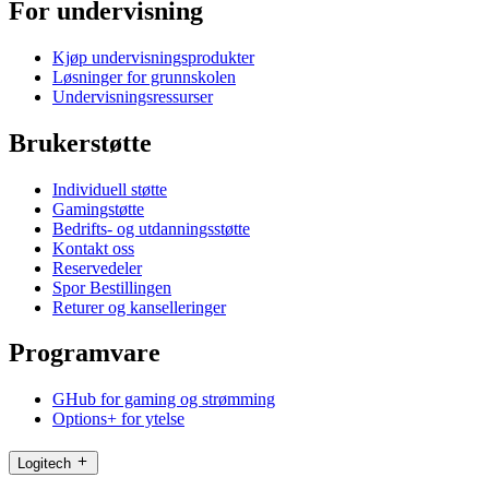
For undervisning
Kjøp undervisningsprodukter
Løsninger for grunnskolen
Undervisningsressurser
Brukerstøtte
Individuell støtte
Gamingstøtte
Bedrifts- og utdanningsstøtte
Kontakt oss
Reservedeler
Spor Bestillingen
Returer og kanselleringer
Programvare
GHub for gaming og strømming
Options+ for ytelse
Logitech