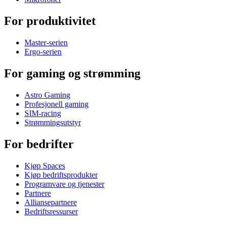
For produktivitet
Master-serien
Ergo-serien
For gaming og strømming
Astro Gaming
Profesjonell gaming
SIM-racing
Strømmingsutstyr
For bedrifter
Kjøp Spaces
Kjøp bedriftsprodukter
Programvare og tjenester
Partnere
Alliansepartnere
Bedriftsressurser