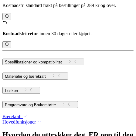
Kostnadsfri standard frakt på bestillinger på 289 kr og over.
Kostnadsfri retur
innen 30 dager etter kjøpet.
Spesifikasjoner og kompatibilitet
Materialer og bærekraft
I esken
Programvare og Brukerstøtte
Bærekraft
Hovedfunksjoner
Hvordan du uttrykker deg, ER opp til deg