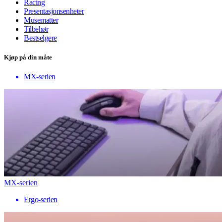
Racing
Presentasjonsenheter
Musematter
Tilbehør
Bestselgere
Kjøp på din måte
MX-serien
MX-serien
Ergo-serien