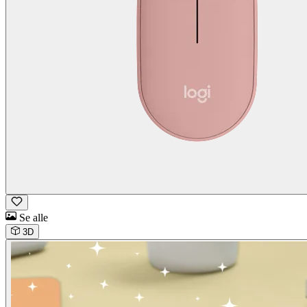
Se alle
3D