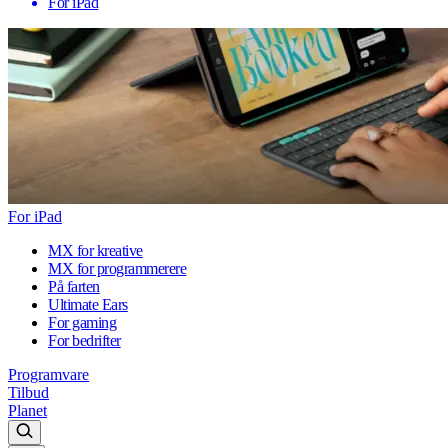
For iPad
For iPad
MX for kreative
MX for programmerere
På farten
Ultimate Ears
For gaming
For bedrifter
Programvare
Tilbud
Planet