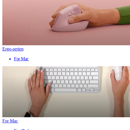
Ergo-serien
For Mac
For Mac