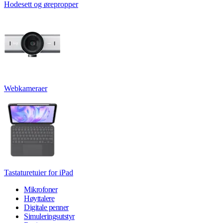
Hodesett og ørepropper
Webkameraer
Tastaturetuier for iPad
Mikrofoner
Høyttalere
Digitale penner
Simuleringsutstyr