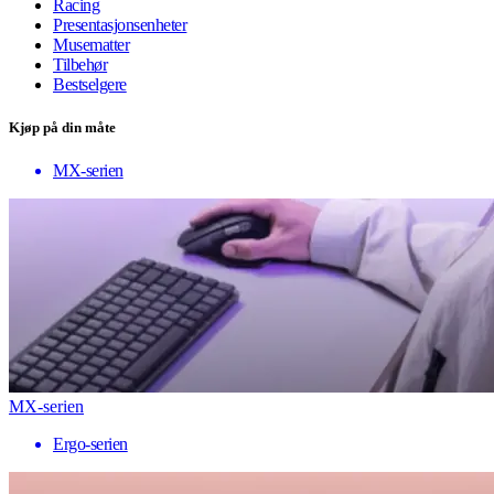
Racing
Presentasjonsenheter
Musematter
Tilbehør
Bestselgere
Kjøp på din måte
MX-serien
MX-serien
Ergo-serien