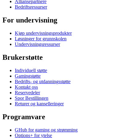
Alliansepartnere
Bedriftsressurser
For undervisning
Kjøp undervisningsprodukter
Løsninger for grunnskolen
Undervisningsressurser
Brukerstøtte
Individuell støtte
Gamingstøtte
Bedrifts- og utdanningsstøtte
Kontakt oss
Reservedeler
Spor Bestillingen
Returer og kanselleringer
Programvare
GHub for gaming og strømming
Options+ for ytelse