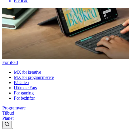
For iPad
For iPad
MX for kreative
MX for programmerere
På farten
Ultimate Ears
For gaming
For bedrifter
Programvare
Tilbud
Planet