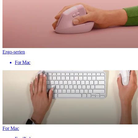
Ergo-serien
For Mac
For Mac