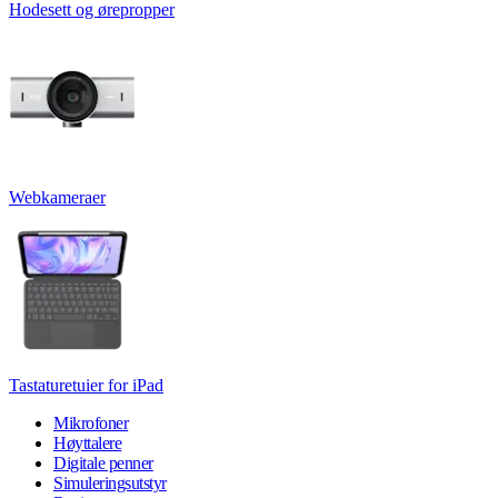
Hodesett og ørepropper
Webkameraer
Tastaturetuier for iPad
Mikrofoner
Høyttalere
Digitale penner
Simuleringsutstyr