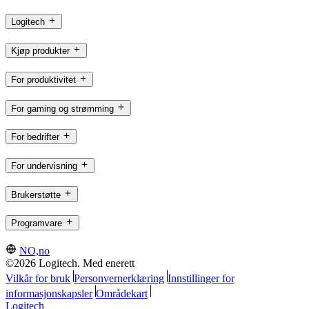
Logitech
Kjøp produkter
For produktivitet
For gaming og strømming
For bedrifter
For undervisning
Brukerstøtte
Programvare
NO,no
©2026 Logitech. Med enerett
Vilkår for bruk
Personvernerklæring
Innstillinger for
informasjonskapsler
Områdekart
Logitech