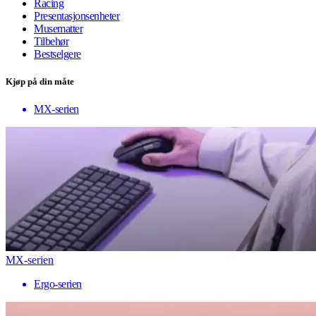
Racing
Presentasjonsenheter
Musematter
Tilbehør
Bestselgere
Kjøp på din måte
MX-serien
MX-serien
Ergo-serien