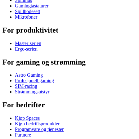
Spillmus
Gamingtastaturer
Spillhodesett
Mikrofoner
For produktivitet
Master-serien
Ergo-serien
For gaming og strømming
Astro Gaming
Profesjonell gaming
SIM-racing
Strømmingsutstyr
For bedrifter
Kjøp Spaces
Kjøp bedriftsprodukter
Programvare og tjenester
Partnere