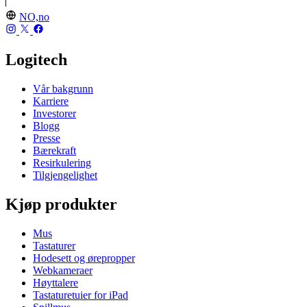
NO,no
Logitech
Vår bakgrunn
Karriere
Investorer
Blogg
Presse
Bærekraft
Resirkulering
Tilgjengelighet
Kjøp produkter
Mus
Tastaturer
Hodesett og ørepropper
Webkameraer
Høyttalere
Tastaturetuier for iPad