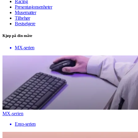
Racing
Presentasjonsenheter
Musematter
Tilbehør
Bestselgere
Kjøp på din måte
MX-serien
MX-serien
Ergo-serien