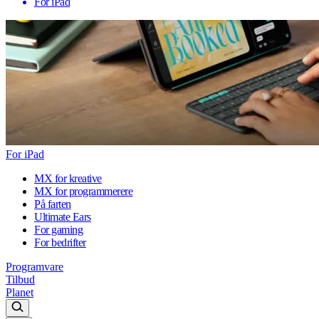
For iPad
For iPad
MX for kreative
MX for programmerere
På farten
Ultimate Ears
For gaming
For bedrifter
Programvare
Tilbud
Planet