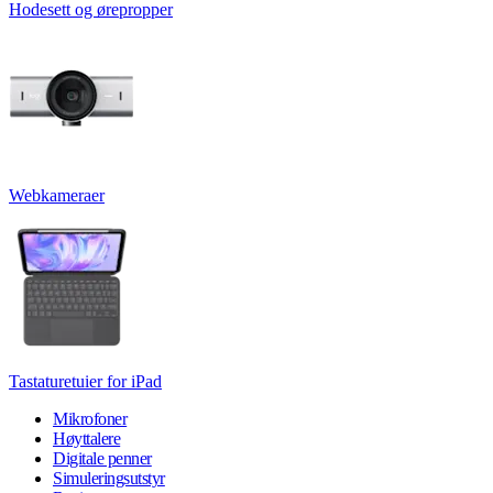
Hodesett og ørepropper
Webkameraer
Tastaturetuier for iPad
Mikrofoner
Høyttalere
Digitale penner
Simuleringsutstyr