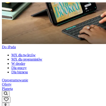
Do iPada
MX dla twórców
MX dla programistów
W drodze
Dla graczy
Dla biznesu
Oprogramowanie
Oferty
Planeta