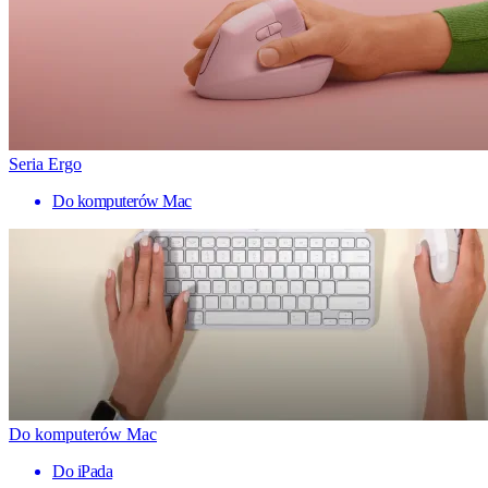
Seria Ergo
Do komputerów Mac
Do komputerów Mac
Do iPada