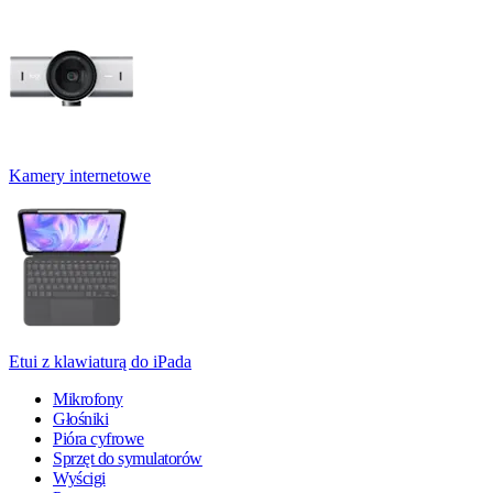
Kamery internetowe
Etui z klawiaturą do iPada
Mikrofony
Głośniki
Pióra cyfrowe
Sprzęt do symulatorów
Wyścigi