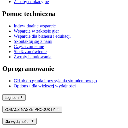
Zasoby edukacyjne
Pomoc techniczna
Indywidualne wsparcie
Wsparcie w zakresie gier
Wsparcie dla biznesu i edukacji
Skontaktuj się z nami
Części zamienne
Śledź zamówienie
Zwroty i anulowania
Oprogramowanie
GHub do grania i przesyłania strumieniowego
Options+ dla większej wydajności
Logitech
ZOBACZ NASZE PRODUKTY
Dla wydajności