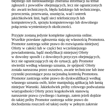
błędnego lub niedokładnego zbierania informacji na temat
zgłoszeń z powodów obejmujących, lecz nie ograniczonych
do: awarii technicznych, błędu ludzkiego lub technicznego,
przeoczenia, przerwania, usunięcia, wad i usterek
jakichkolwiek linii, bądź sieci telefonicznych lub
komputerowych, sprzętu komputerowego lub dowolnego
połączenia wymienionych okoliczności.
Przyjęte zostaną jedynie kompletne zgłoszenia online.
Wszelkie przesłane zgłoszenia stają się własnością Promotora.
Promotor zastrzega sobie prawo do rozwiązania niniejszej
Oferty w całości lub w części bez wcześniejszego
powiadomienia, bądź modyfikacji niniejszej Oferty
w dowolny sposób i z dowolnych przyczyn obejmujących,
lecz nie ograniczających się do sytuacji, gdy Promotor
stwierdzi według własnego uznania, że spójność Oferty
została naruszona przez oszustwo, awarie techniczne lub inne
czynniki pozostające poza racjonalną kontrolą Promotora.
Promotor zastrzega sobie prawo do dyskwalifikacji według
własnego uznania osób, które manipulują aplikacją lub łamią
niniejsze Warunki. Jakiekolwiek próby celowego podważania
wiarygodności Oferty przez kogokolwiek stanowią
naruszenie prawa cywilnego i karnego, zatem jeżeli dojdzie
do takiej próby Promotor zastrzega sobie prawo do
dochodzenia roszczeń od takiej osoby w pełnym zakresie