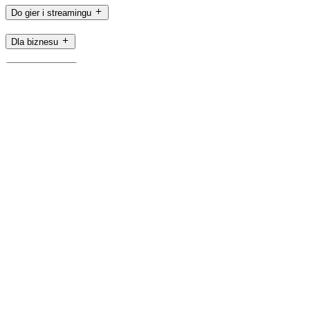
Do gier i streamingu
Dla biznesu
Dla edukacji
Pomoc techniczna
Oprogramowanie
PL,pl
©2026 Logitech. Wszelkie prawa zastrzeżone
Warunki użytkowania
Polityka prywatności
Ustawienia plików
cookie
Mapa witryny
Logitech