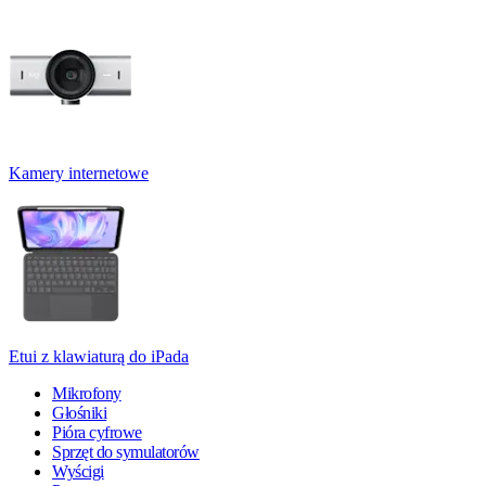
Kamery internetowe
Etui z klawiaturą do iPada
Mikrofony
Głośniki
Pióra cyfrowe
Sprzęt do symulatorów
Wyścigi