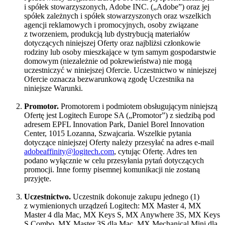
i spółek stowarzyszonych, Adobe INC. („Adobe”) oraz jej
spółek zależnych i spółek stowarzyszonych oraz wszelkich
agencji reklamowych i promocyjnych, osoby związane
z tworzeniem, produkcją lub dystrybucją materiałów
dotyczących niniejszej Oferty oraz najbliżsi członkowie
rodziny lub osoby mieszkające w tym samym gospodarstwie
domowym (niezależnie od pokrewieństwa) nie mogą
uczestniczyć w niniejszej Ofercie. Uczestnictwo w niniejszej
Ofercie oznacza bezwarunkową zgodę Uczestnika na
niniejsze Warunki.
Promotor.
Promotorem i podmiotem obsługującym niniejszą
Ofertę jest Logitech Europe SA („Promotor”) z siedzibą pod
adresem EPFL Innovation Park, Daniel Borel Innovation
Center, 1015 Lozanna, Szwajcaria. Wszelkie pytania
dotyczące niniejszej Oferty należy przesyłać na adres e-mail
adobeaffinity@logitech.com
, cytując Ofertę. Adres ten
podano wyłącznie w celu przesyłania pytań dotyczących
promocji. Inne formy pisemnej komunikacji nie zostaną
przyjęte.
Uczestnictwo.
Uczestnik dokonuje zakupu jednego (1)
z wymienionych urządzeń Logitech: MX Master 4, MX
Master 4 dla Mac, MX Keys S, MX Anywhere 3S, MX Keys
S Combo, MX Master 3S dla Mac, MX Mechanical Mini dla