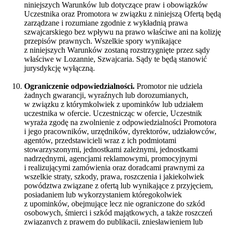
niniejszych Warunków lub dotyczące praw i obowiązków
Uczestnika oraz Promotora w związku z niniejszą Ofertą będą
zarządzane i rozumiane zgodnie z wykładnią prawa
szwajcarskiego bez wpływu na prawo właściwe ani na kolizję
przepisów prawnych. Wszelkie spory wynikające
z niniejszych Warunków zostaną rozstrzygnięte przez sądy
właściwe w Lozannie, Szwajcaria. Sądy te będą stanowić
jurysdykcję wyłączną.
Ograniczenie odpowiedzialności.
Promotor nie udziela
żadnych gwarancji, wyraźnych lub dorozumianych,
w związku z którymkolwiek z upominków lub udziałem
uczestnika w ofercie. Uczestnicząc w ofercie, Uczestnik
wyraża zgodę na zwolnienie z odpowiedzialności Promotora
i jego pracowników, urzędników, dyrektorów, udziałowców,
agentów, przedstawicieli wraz z ich podmiotami
stowarzyszonymi, jednostkami zależnymi, jednostkami
nadrzędnymi, agencjami reklamowymi, promocyjnymi
i realizującymi zamówienia oraz doradcami prawnymi za
wszelkie straty, szkody, prawa, roszczenia i jakiekolwiek
powództwa związane z ofertą lub wynikające z przyjęciem,
posiadaniem lub wykorzystaniem któregokolwiek
z upominków, obejmujące lecz nie ograniczone do szkód
osobowych, śmierci i szkód majątkowych, a także roszczeń
związanych z prawem do publikacji, zniesławieniem lub