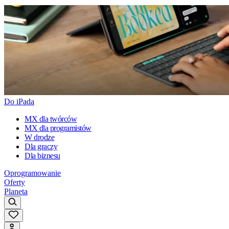
Do iPada
MX dla twórców
MX dla programistów
W drodze
Dla graczy
Dla biznesu
Oprogramowanie
Oferty
Planeta