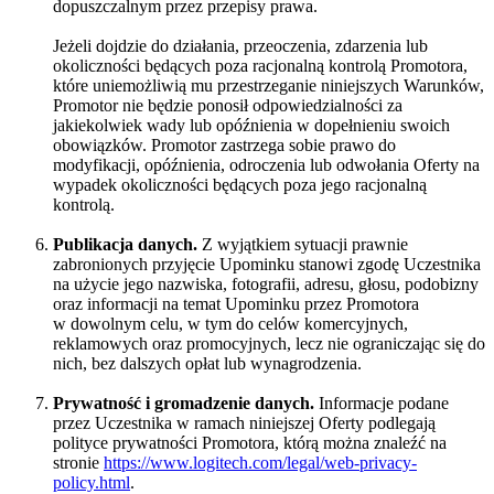
dopuszczalnym przez przepisy prawa.
Jeżeli dojdzie do działania, przeoczenia, zdarzenia lub
okoliczności będących poza racjonalną kontrolą Promotora,
które uniemożliwią mu przestrzeganie niniejszych Warunków,
Promotor nie będzie ponosił odpowiedzialności za
jakiekolwiek wady lub opóźnienia w dopełnieniu swoich
obowiązków. Promotor zastrzega sobie prawo do
modyfikacji, opóźnienia, odroczenia lub odwołania Oferty na
wypadek okoliczności będących poza jego racjonalną
kontrolą.
Publikacja danych.
Z wyjątkiem sytuacji prawnie
zabronionych przyjęcie Upominku stanowi zgodę Uczestnika
na użycie jego nazwiska, fotografii, adresu, głosu, podobizny
oraz informacji na temat Upominku przez Promotora
w dowolnym celu, w tym do celów komercyjnych,
reklamowych oraz promocyjnych, lecz nie ograniczając się do
nich, bez dalszych opłat lub wynagrodzenia.
Prywatność i gromadzenie danych.
Informacje podane
przez Uczestnika w ramach niniejszej Oferty podlegają
polityce prywatności Promotora, którą można znaleźć na
stronie
https://www.logitech.com/legal/web-privacy-
policy.html
.