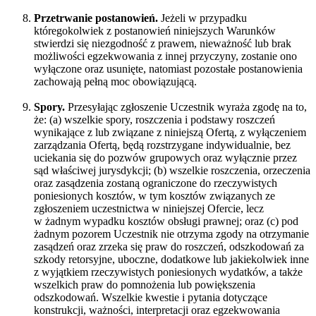
Przetrwanie postanowień.
Jeżeli w przypadku
któregokolwiek z postanowień niniejszych Warunków
stwierdzi się niezgodność z prawem, nieważność lub brak
możliwości egzekwowania z innej przyczyny, zostanie ono
wyłączone oraz usunięte, natomiast pozostałe postanowienia
zachowają pełną moc obowiązującą.
Spory.
Przesyłając zgłoszenie Uczestnik wyraża zgodę na to,
że: (a) wszelkie spory, roszczenia i podstawy roszczeń
wynikające z lub związane z niniejszą Ofertą, z wyłączeniem
zarządzania Ofertą, będą rozstrzygane indywidualnie, bez
uciekania się do pozwów grupowych oraz wyłącznie przez
sąd właściwej jurysdykcji; (b) wszelkie roszczenia, orzeczenia
oraz zasądzenia zostaną ograniczone do rzeczywistych
poniesionych kosztów, w tym kosztów związanych ze
zgłoszeniem uczestnictwa w niniejszej Ofercie, lecz
w żadnym wypadku kosztów obsługi prawnej; oraz (c) pod
żadnym pozorem Uczestnik nie otrzyma zgody na otrzymanie
zasądzeń oraz zrzeka się praw do roszczeń, odszkodowań za
szkody retorsyjne, uboczne, dodatkowe lub jakiekolwiek inne
z wyjątkiem rzeczywistych poniesionych wydatków, a także
wszelkich praw do pomnożenia lub powiększenia
odszkodowań. Wszelkie kwestie i pytania dotyczące
konstrukcji, ważności, interpretacji oraz egzekwowania