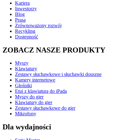
Kariera
Inwestorzy
Blog
Prasa
Zrównoważony rozwój
Recykling
Dostępność
ZOBACZ NASZE PRODUKTY
Myszy
Klawiatury
Zestawy słuchawkowe i słuchawki douszne
Kamery internetowe
Głośniki
Etui z klawiaturą do iPada
Myszy do gier
Klawiatury do gier
Zestawy słuchawkowe do gier
Mikrofony
Dla wydajności