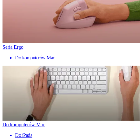
Seria Ergo
Do komputerów Mac
Do komputerów Mac
Do iPada