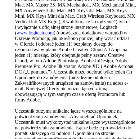
Mac, MX Master 3S, MX Mechanical, MX Mechanical Mini,
MX Anywhere 3 dla Mac, MX Keys dla Mac, MX Keys
Mini, MX Keys Mini dla Mac, Craft Wireless Keyboard, MX
Vertical lub MX Ergo („Kwalifikujące Urządzenie”) tylko
i wyłącznie z oficjalnej strony internetowej Logitech
(
www.logitech.com
) (obowiązują dodatkowe warunki) w
Okresie Promocji, jak określono poniżej, aby wziąć udział
w Ofercie i odebrać jeden (1) bezpłatny dostęp do
członkostwa w planie Adobe Creative Cloud All Apps na
jeden (1) miesiąc, który obejmuje pełny zestaw Creative
Cloud, w tym Adobe Photoshop, Adobe InDesign, Adobe
Premiere Pro, Adobe Illustrator, Adobe XD i Adobe Acrobat
DC („Upominek”). Uczestnik może odebrać tylko jeden (1)
Upominek do Zamówienia (niezależnie od ilości
Zakwalifikowanych urządzeń na zamówieniu) na adres e-
mail. Niniejszej Oferty nie można łączyć z inną,
obowiązującą w tym samym czasie ofertą Promotora lub
firmy Adobe.
Uczestnik otrzyma unikalne łącze wyszczególnione na
potwierdzeniu zamówienia. Aby odebrać Upominek,
Uczestnik musi wykorzystać unikalne łącze wyszczególnione
na potwierdzeniu zamówienia. Łącze będzie prowadziło do
portalu służącego do odbioru Upominku na stronie
www.adobepartneroffer.com (mają zastosowanie dodatkowe