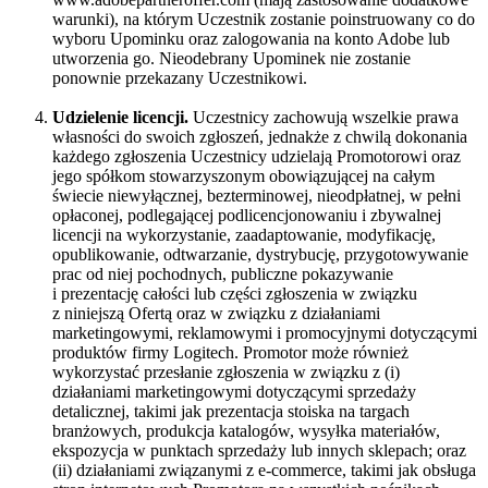
warunki), na którym Uczestnik zostanie poinstruowany co do
wyboru Upominku oraz zalogowania na konto Adobe lub
utworzenia go. Nieodebrany Upominek nie zostanie
ponownie przekazany Uczestnikowi.
Udzielenie licencji.
Uczestnicy zachowują wszelkie prawa
własności do swoich zgłoszeń, jednakże z chwilą dokonania
każdego zgłoszenia Uczestnicy udzielają Promotorowi oraz
jego spółkom stowarzyszonym obowiązującej na całym
świecie niewyłącznej, bezterminowej, nieodpłatnej, w pełni
opłaconej, podlegającej podlicencjonowaniu i zbywalnej
licencji na wykorzystanie, zaadaptowanie, modyfikację,
opublikowanie, odtwarzanie, dystrybucję, przygotowywanie
prac od niej pochodnych, publiczne pokazywanie
i prezentację całości lub części zgłoszenia w związku
z niniejszą Ofertą oraz w związku z działaniami
marketingowymi, reklamowymi i promocyjnymi dotyczącymi
produktów firmy Logitech. Promotor może również
wykorzystać przesłanie zgłoszenia w związku z (i)
działaniami marketingowymi dotyczącymi sprzedaży
detalicznej, takimi jak prezentacja stoiska na targach
branżowych, produkcja katalogów, wysyłka materiałów,
ekspozycja w punktach sprzedaży lub innych sklepach; oraz
(ii) działaniami związanymi z e-commerce, takimi jak obsługa