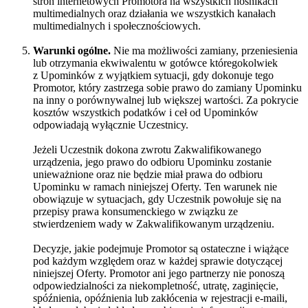
stron internetowych Promotora na wszystkich nośnikach
multimedialnych oraz działania we wszystkich kanałach
multimedialnych i społecznościowych.
Warunki ogólne.
Nie ma możliwości zamiany, przeniesienia
lub otrzymania ekwiwalentu w gotówce któregokolwiek
z Upominków z wyjątkiem sytuacji, gdy dokonuje tego
Promotor, który zastrzega sobie prawo do zamiany Upominku
na inny o porównywalnej lub większej wartości. Za pokrycie
kosztów wszystkich podatków i ceł od Upominków
odpowiadają wyłącznie Uczestnicy.
Jeżeli Uczestnik dokona zwrotu Zakwalifikowanego
urządzenia, jego prawo do odbioru Upominku zostanie
unieważnione oraz nie będzie miał prawa do odbioru
Upominku w ramach niniejszej Oferty. Ten warunek nie
obowiązuje w sytuacjach, gdy Uczestnik powołuje się na
przepisy prawa konsumenckiego w związku ze
stwierdzeniem wady w Zakwalifikowanym urządzeniu.
Decyzje, jakie podejmuje Promotor są ostateczne i wiążące
pod każdym względem oraz w każdej sprawie dotyczącej
niniejszej Oferty. Promotor ani jego partnerzy nie ponoszą
odpowiedzialności za niekompletność, utratę, zaginięcie,
spóźnienia, opóźnienia lub zakłócenia w rejestracji e-maili,