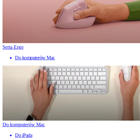
Seria Ergo
Do komputerów Mac
Do komputerów Mac
Do iPada