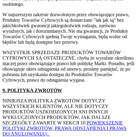
osobistego.
W najszerszym zakresie dozwolonym przez obowiązujące prawo,
Produkty Towarów Cyfrowych są dostarczane "tak jak są" bez
jakichkolwiek gwarancji jakiegokolwiek rodzaju, zarówno
wyraźnych, jak i dorozumianych. Nie ma gwarancji, że Produkty
Towarów Cyfrowych spełnią Twoje wymagania, będą wolne od
błędów lub będą dostępne bez przerwy.
WSZYSTKIE SPRZEDAŻE PRODUKTÓW TOWARÓW
CYFROWYCH SĄ OSTATECZNE, chyba że wyraźnie określono
inaczej przez obowiązujące prawo lub politykę Marki. Ponadto, jeśli
obowiązuje okres odstąpienia od umowy, prosimy pamiętać, że po
pobraniu lub uzyskaniu dostępu do Produktów Towarów
Cyfrowych, prawo do odstąpienia wygasa.
9. POLITYKA ZWROTÓW
NINIEJSZA POLITYKA ZWROTÓW DOTYCZY
WSZYSTKICH KLIENTÓW, ALE NIE DOTYCZY
PRODUKTÓW USZKODZONYCH ANI INNYCH
WYKLUCZONYCH PRODUKTÓW, JAK DALSZE
SZCZEGÓŁY ZAWARTE W SEKCJI ‎10
POWIĘKSZENIE
POLITYKI ZWROTÓW, PRAWA ODSTĄPIENIA I PRAWA
DO ANULOWANIA}.