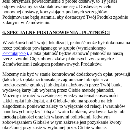
Jeśli otrzymasz powiadomienie o próbie dostawy, to Ty jesteś
odpowiedzialny za skontaktowanie się z Dostawcą w celu
ponownej dostawy, korzystając z podanych szczegółów.
Podejmowane będą starania, aby dostarczyć Twój Produkt zgodnie
z danymi w Zamówieniu.
6. SPECJALNE POSTANOWIENIA - PŁATNOŚCI
W zależności od Twojej lokalizacji, płatność może być dokonana na
rzecz podmiotu powiązanego w grupie (wymienionego
<<<tutaj>>>),
a taka płatność będzie stanowić płatność na naszą
rzecz i zwolni Cię z obowiązków płatniczych związanych z
Zamówieniem i zakupem podstawowych Produktów.
Możemy nie być w stanie kontrolować dodatkowych opłat, prowizji
(takich jak opłata za transakcje zagraniczne lub opłata za
przekroczenie granicy) lub dopłat nałożonych przez Twój bank,
wydawcę karty lub wybraną przez Ciebie metodę płatności.
Możemy nie mieć wcześniejszej wiedzy na temat stosowności
takich opłat lub dopłat, ani Global-e nie ma sposobu na ich
złagodzenie, ponieważ zależy to wyłącznie od relacji i warunków
handlowych między Tobą a Twoim bankiem, wydawcą karty lub
metodą płatności oraz ich własnymi politykami. Jedynym
zobowiązaniem Global-e w tym zakresie jest pozyskanie kwoty
określonej przy kasie w wybranej przez Ciebie walucie.