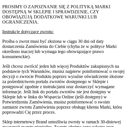
PROSIMY O ZAPOZNANIE SIĘ Z POLITYKĄ MARKI
DOSTĘPNĄ W SKLEPIE I SPRAWDZENIE, CZY
OBOWIĄZUJĄ DODATKOWE WARUNKI LUB
OGRANICZENIA.
Instrukcje dotyczące zwrotu:
Prośba o zwrot musi być złożona w ciągu 30 dni od daty
dostarczenia Zamówienia do Ciebie (chyba że w polityce Marki
określono inaczej lub wymaga tego obowiązujące prawo
konsumenckie).
Jeśli chcesz zwrócić jeden lub więcej Produktów zakupionych na
podstawie tych Warunków, musisz najpierw poinformować o swojej
decyzji o zwrocie Produktu poprzez wyraźne oświadczenie złożone
za pośrednictwem portalu zwrotów dostępnego w Sklepie i
postępować zgodnie z instrukcjami oraz dostarczyć wymagane
informacje. Jeśli link do portalu zwrotów nie jest dostępny w
Sklepie lub w linku do Wsparcia Online (jeśli dostępny) w
Potwierdzeniu Zamówienia, musisz poinformować o swoim
zamiarze zwrotu Zamówienia poprzez obsługę klienta Marki, która
poprowadzi Cię przez proces.
Sklep internetowy Brand umożliwia zwroty w ramach 30-dniowej
gwarancji zwrotu pieniędzy. Zwroty obejmą cenę zakupu oraz