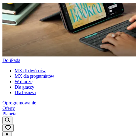
Do iPada
MX dla twórców
MX dla programistów
W drodze
Dla graczy
Dla biznesu
Oprogramowanie
Oferty
Planeta