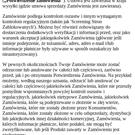
(
„Potwierdzenie zamówienia"
). Umowa jest zawierana w kraju
wysyłki (gdzie umowa sprzedaży Zamówienia jest zawierana).
Zamówienie podlega kontrolom oszustw i innym wymaganym
kontrolom regulacyjnym (takim jak 'Screening Stron
Zablokowanych'). Możesz być również zobowiązany do
dostarczenia dodatkowych weryfikacji i informacji przed, oraz jako
warunek akceptacji jakiegokolwiek Zamówienia (głównie jeśli
istnieje podejrzenie, że tożsamość, adres, adres e-mail i/lub
informacje płatnicze były używane w sposób oszukańczy lub
nieautoryzowany).
W pewnych okolicznościach Twoje Zamówienie może zostać
odrzucone lub anulowane (w całości lub częściowo), zarówno
przed, jak i po otrzymaniu Potwierdzenia Zamówienia. Na przykład
możemy, według naszego uznania, odrzucić lub anulować (w
całości lub częściowo) jakiekolwiek Zamówienia, które nie przeszły
pomyślnie wspomnianych powyżej kontroli oszustw i
regulacyjnych, jakiekolwiek nietypowe Zamówienia, jakiekolwiek
Zamówienia, które są podejrzewane o złożenie w złej wierze,
Zamówienia, które nie zostały złożone przez Konsumentów,
Zamówienia, które zostały złożone w celu odsprzedaży, dystrybucji
lub jakiejkolwiek innej działalności komercyjnej, Zamówienia, w
których informacje płatnicze, które podałeś, nie mogą być
zweryfikowane, lub jeśli Produkt zawarty w Zamówieniu jest
niedostępny.