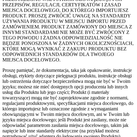
PRZEPISÓW, REGULACJI, CERTYFIKATÓW I ZASAD
MIEJSCA DOCELOWEGO, DO KTÓREGO IMPORTUJESZ
PRODUKT. PROSZĘ ZWRÓCIĆ UWAGĘ NA STANDARDY
UŻYWANIA PRODUKTU W MIEJSCU IMPORTU PRZED
ZAMÓWIENIEM. PRODUKT ZAMÓWIONY DO MIEJSCA Z
INNYMI STANDARDAMI NIE MOŻE BYĆ ZWRÓCONY Z
TEGO POWODU I ŻADNA ODPOWIEDZIALNOŚĆ NIE
BĘDZIE PONOSZONA W ŻADNYCH OKOLICZNOŚCIACH,
KTÓRE MOGĄ WYNIKAĆ Z ZAKUPU PRODUKTU BEZ
ODPOWIEDNICH STANDARDÓW DLA TWOJEGO
MIEJSCA DOCELOWEGO.
Proszę pamiętać, że dokumentacja, taka jak opakowanie, instrukcje
obsługi, etykiety dotyczące pielęgnacji produktu, instrukcje obsługi
lub ostrzeżenia dotyczące bezpieczeństwa mogą nie być w Twoim
języku; możesz nie mieć dostępnych opcji producenta lub innych
usług dla Produktu lub jego części; Produkt (i materiały
towarzyszące) mogą nie być zaprojektowane zgodnie z normami,
regulacjami produktowymi, specyfikacjami miejsca docelowego, do
którego importujesz lub oznaczone zgodnie z wymaganiami
obowiązującymi w Twoim miejscu docelowym, ani w Twoim lub
języku miejsca docelowego; jeśli Produkt jest zasilany, może nie
odpowiadać parametrom zasilania miejsca docelowego, takim jak
napięcie lub inne standardy elektryczne (na przykład możesz
potrzebować użyć adaptera do ładowania swojego Produktu).