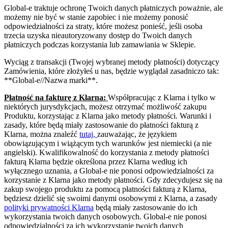
Global-e traktuje ochronę Twoich danych płatniczych poważnie, ale
możemy nie być w stanie zapobiec i nie możemy ponosić
odpowiedzialności za straty, które możesz ponieść, jeśli osoba
trzecia uzyska nieautoryzowany dostęp do Twoich danych
płatniczych podczas korzystania lub zamawiania w Sklepie.
Wyciąg z transakcji (Twojej wybranej metody płatności) dotyczący
Zamówienia, które złożyłeś u nas, będzie wyglądał zasadniczo tak:
**Global-e//Nazwa marki**.
Płatność na fakturę z Klarna:
Współpracując z Klarna i tylko w
niektórych jurysdykcjach, możesz otrzymać możliwość zakupu
Produktu, korzystając z Klarna jako metody płatności. Warunki i
zasady, które będą miały zastosowanie do płatności fakturą z
Klarna, można znaleźć
tutaj,
zauważając, że językiem
obowiązującym i wiążącym tych warunków jest niemiecki (a nie
angielski). Kwalifikowalność do korzystania z metody płatności
fakturą Klarna będzie określona przez Klarna według ich
wyłącznego uznania, a Global-e nie ponosi odpowiedzialności za
korzystanie z Klarna jako metody płatności. Gdy zdecydujesz się na
zakup swojego produktu za pomocą płatności fakturą z Klarna,
będziesz dzielić się swoimi danymi osobowymi z Klarna, a zasady
polityki prywatności Klarna
będą miały zastosowanie do ich
wykorzystania twoich danych osobowych. Global-e nie ponosi
odpowiedzialności za ich wykorzystanie twoich danych