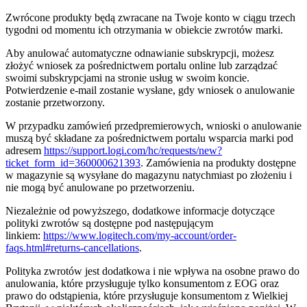
Zwrócone produkty będą zwracane na Twoje konto w ciągu trzech
tygodni od momentu ich otrzymania w obiekcie zwrotów marki.
Aby anulować automatyczne odnawianie subskrypcji, możesz
złożyć wniosek za pośrednictwem portalu online lub zarządzać
swoimi subskrypcjami na stronie usług w swoim koncie.
Potwierdzenie e-mail zostanie wysłane, gdy wniosek o anulowanie
zostanie przetworzony.
W przypadku zamówień przedpremierowych, wnioski o anulowanie
muszą być składane za pośrednictwem portalu wsparcia marki pod
adresem
https://support.logi.com/hc/requests/new?
ticket_form_id=360000621393
. Zamówienia na produkty dostępne
w magazynie są wysyłane do magazynu natychmiast po złożeniu i
nie mogą być anulowane po przetworzeniu.
Niezależnie od powyższego, dodatkowe informacje dotyczące
polityki zwrotów są dostępne pod następującym
linkiem:
https://www.logitech.com/my-account/order-
faqs.html#returns-cancellations
.
Polityka zwrotów jest dodatkowa i nie wpływa na osobne prawo do
anulowania, które przysługuje tylko konsumentom z EOG oraz
prawo do odstąpienia, które przysługuje konsumentom z Wielkiej