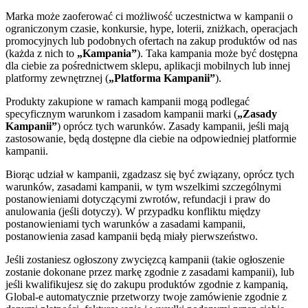
Marka może zaoferować ci możliwość uczestnictwa w kampanii o
ograniczonym czasie, konkursie, hype, loterii, zniżkach, operacjach
promocyjnych lub podobnych ofertach na zakup produktów od nas
(każda z nich to
„Kampania”
). Taka kampania może być dostępna
dla ciebie za pośrednictwem sklepu, aplikacji mobilnych lub innej
platformy zewnętrznej (
„Platforma Kampanii”
).
Produkty zakupione w ramach kampanii mogą podlegać
specyficznym warunkom i zasadom kampanii marki (
„Zasady
Kampanii”
) oprócz tych warunków. Zasady kampanii, jeśli mają
zastosowanie, będą dostępne dla ciebie na odpowiedniej platformie
kampanii.
Biorąc udział w kampanii, zgadzasz się być związany, oprócz tych
warunków, zasadami kampanii, w tym wszelkimi szczególnymi
postanowieniami dotyczącymi zwrotów, refundacji i praw do
anulowania (jeśli dotyczy). W przypadku konfliktu między
postanowieniami tych warunków a zasadami kampanii,
postanowienia zasad kampanii będą miały pierwszeństwo.
Jeśli zostaniesz ogłoszony zwycięzcą kampanii (takie ogłoszenie
zostanie dokonane przez markę zgodnie z zasadami kampanii), lub
jeśli kwalifikujesz się do zakupu produktów zgodnie z kampanią,
Global-e automatycznie przetworzy twoje zamówienie zgodnie z