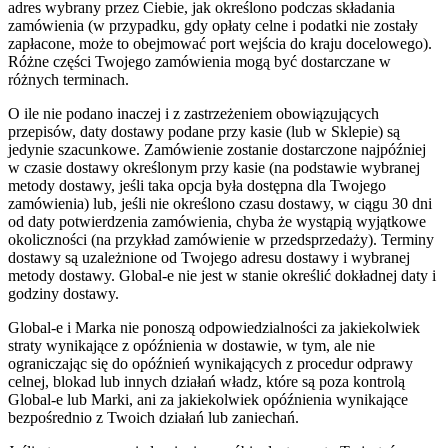
adres wybrany przez Ciebie, jak określono podczas składania
zamówienia (w przypadku, gdy opłaty celne i podatki nie zostały
zapłacone, może to obejmować port wejścia do kraju docelowego).
Różne części Twojego zamówienia mogą być dostarczane w
różnych terminach.
O ile nie podano inaczej i z zastrzeżeniem obowiązujących
przepisów, daty dostawy podane przy kasie (lub w Sklepie) są
jedynie szacunkowe. Zamówienie zostanie dostarczone najpóźniej
w czasie dostawy określonym przy kasie (na podstawie wybranej
metody dostawy, jeśli taka opcja była dostępna dla Twojego
zamówienia) lub, jeśli nie określono czasu dostawy, w ciągu 30 dni
od daty potwierdzenia zamówienia, chyba że wystąpią wyjątkowe
okoliczności (na przykład zamówienie w przedsprzedaży). Terminy
dostawy są uzależnione od Twojego adresu dostawy i wybranej
metody dostawy. Global-e nie jest w stanie określić dokładnej daty i
godziny dostawy.
Global-e i Marka nie ponoszą odpowiedzialności za jakiekolwiek
straty wynikające z opóźnienia w dostawie, w tym, ale nie
ograniczając się do opóźnień wynikających z procedur odprawy
celnej, blokad lub innych działań władz, które są poza kontrolą
Global-e lub Marki, ani za jakiekolwiek opóźnienia wynikające
bezpośrednio z Twoich działań lub zaniechań.