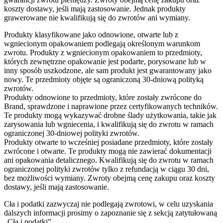
koszty dostawy, jeśli mają zastosowanie. Jednak produkty
grawerowane nie kwalifikują się do zwrotów ani wymiany.
Produkty klasyfikowane jako odnowione, otwarte lub z
wgniecionym opakowaniem podlegają określonym warunkom
zwrotu. Produkty z wgniecionym opakowaniem to przedmioty,
których zewnętrzne opakowanie jest podarte, porysowane lub w
inny sposób uszkodzone, ale sam produkt jest gwarantowany jako
nowy. Te przedmioty objęte są ograniczoną 30-dniową polityką
zwrotów.
Produkty odnowione to przedmioty, które zostały zwrócone do
Brand, sprawdzone i naprawione przez certyfikowanych techników.
Te produkty mogą wykazywać drobne ślady użytkowania, takie jak
zarysowania lub wgniecenia, i kwalifikują się do zwrotu w ramach
ograniczonej 30-dniowej polityki zwrotów.
Produkty otwarte to wcześniej posiadane przedmioty, które zostały
zwrócone i otwarte. Te produkty mogą nie zawierać dokumentacji
ani opakowania detalicznego. Kwalifikują się do zwrotu w ramach
ograniczonej polityki zwrotów tylko z refundacją w ciągu 30 dni,
bez możliwości wymiany. Zwroty obejmą cenę zakupu oraz koszty
dostawy, jeśli mają zastosowanie.
Cła i podatki zazwyczaj nie podlegają zwrotowi, w celu uzyskania
dalszych informacji prosimy o zapoznanie się z sekcją zatytułowaną
„Cła i podatki”.