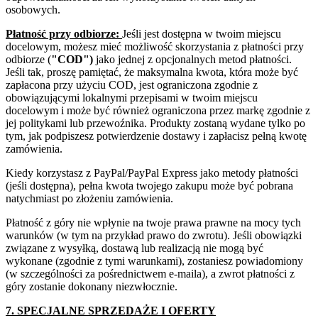
osobowych.
Płatność przy odbiorze:
Jeśli jest dostępna w twoim miejscu
docelowym, możesz mieć możliwość skorzystania z płatności przy
odbiorze (
"COD")
jako jednej z opcjonalnych metod płatności.
Jeśli tak, proszę pamiętać, że maksymalna kwota, która może być
zapłacona przy użyciu COD, jest ograniczona zgodnie z
obowiązującymi lokalnymi przepisami w twoim miejscu
docelowym i może być również ograniczona przez markę zgodnie z
jej politykami lub przewoźnika. Produkty zostaną wydane tylko po
tym, jak podpiszesz potwierdzenie dostawy i zapłacisz pełną kwotę
zamówienia.
Kiedy korzystasz z PayPal/PayPal Express jako metody płatności
(jeśli dostępna), pełna kwota twojego zakupu może być pobrana
natychmiast po złożeniu zamówienia.
Płatność z góry nie wpłynie na twoje prawa prawne na mocy tych
warunków (w tym na przykład prawo do zwrotu). Jeśli obowiązki
związane z wysyłką, dostawą lub realizacją nie mogą być
wykonane (zgodnie z tymi warunkami), zostaniesz powiadomiony
(w szczególności za pośrednictwem e-maila), a zwrot płatności z
góry zostanie dokonany niezwłocznie.
7. SPECJALNE SPRZEDAŻE I OFERTY