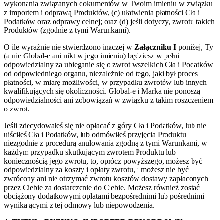
wykonania związanych dokumentów w Twoim imieniu w związku
z importem i odprawą Produktów, (c) ułatwienia płatności Cła i
Podatków oraz odprawy celnej; oraz (d) jeśli dotyczy, zwrotu takich
Produktów (zgodnie z tymi Warunkami).
O ile wyraźnie nie stwierdzono inaczej w
Załączniku I
poniżej, Ty
(a nie Global-e ani nikt w jego imieniu) będziesz w pełni
odpowiedzialny za ubieganie się o zwrot wszelkich Cła i Podatków
od odpowiedniego organu, niezależnie od tego, jaki był proces
płatności, w miarę możliwości, w przypadku zwrotów lub innych
kwalifikujących się okoliczności. Global-e i Marka nie ponoszą
odpowiedzialności ani zobowiązań w związku z takim roszczeniem
o zwrot.
Jeśli zdecydowałeś się nie opłacać z góry Cła i Podatków, lub nie
uiściłeś Cła i Podatków, lub odmówiłeś przyjęcia Produktu
niezgodnie z procedurą anulowania zgodną z tymi Warunkami, w
każdym przypadku skutkującym zwrotem Produktu lub
koniecznością jego zwrotu, to, oprócz powyższego, możesz być
odpowiedzialny za koszty i opłaty zwrotu, i możesz nie być
zwrócony ani nie otrzymać zwrotu kosztów dostawy zapłaconych
przez Ciebie za dostarczenie do Ciebie. Możesz również zostać
obciążony dodatkowymi opłatami bezpośrednimi lub pośrednimi
wynikającymi z tej odmowy lub niepowodzenia.