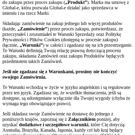
do zakupu przez proces zakupu (
„Produkt”
). Marka ma umowę z
Global-e, która pozwala Global-e działać jako sprzedawca w
imieniu i na rzecz Marki.
Składając zamówienie na zakup jednego lub więcej produktów
(każde,
„Zamówienie”
) przez proces zakupu, potwierdzasz, że
przeczytałeś i zrozumiałeś te Warunki Sprzedaży oraz Politykę
Prywatności i Plików Cookies (dostępną w procesie zakupu)
(łącznie,
„Warunki”
) w całości i zgadzasz się na ich przestrzeganie.
Te Warunki definiują Twoją relację prawną dotyczącą procesu
zakupu, składania Zamówień oraz zakupu Produktów będących
przedmiotem takich Zamówień.
Jeśli nie zgadzasz się z Warunkami, prosimy nie kończyć
swojego Zamówienia.
Te Warunki wchodzą w życie w języku angielskim i są regulowane
przez ten język. Zgadzasz się, że wszelkie tłumaczenia, jeśli są
dostępne, są udostępniane wyłącznie dla Twojej wygody (chyba że
wymaga tego obowiązujące prawo).
Jeśli składasz swoje Zamówienie na dostawę do jednego z
poniższych krajów, zapoznaj się z
Załącznikiem
poniżej, aby
uzyskać
dodatkowe i szczegółowe warunki
, które Cię dotyczą:
Australia, Brazylia, Kanada, Japonia, każdy cel lub kraj będący