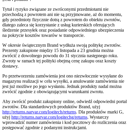
Tytuł i ryzyko związane ze zwróconymi przedmiotami nie
przechodzą z powrotem ani nie są przyjmowane, aż do momentu,
gdy przedmioty fizycznie dotrą z powrotem do obiektu zwrotów,
dlatego zaleca się korzystanie z usług kurierskich oferujących
śledzenie przesyłek oraz posiadanie odpowiedniego ubezpieczenia
na pokrycie kosztów towarów w transporcie.
W okresie świątecznym Brand wydłuża swoją politykę zwrotów.
Prezenty zakupione między 15 listopada a 23 grudnia można
zwrócić z dowolnego powodu do 31 stycznia następnego roku.
Zwroty w ramach tej polityki obejmą cenę zakupu oraz koszty
dostawy.
Po przetworzeniu zamówienia jest ono niezwłocznie wysyłane do
magazynu realizacji w celu wysyłki, a anulowanie zamówienia nie
jest już możliwe po jego wysłaniu. Jednak produkty nadal można
zwrócić zgodnie z obowiązującymi warunkami zwrotu.
Aby zwrócić produkt zakupiony online, odwiedź odpowiedni portal
zwrotów. Dla standardowych produktów Brand, użyj
http://returns.narvar.com/logitech/returns
. Dla produktów marki G,
użyj
http://returns.narvar.com/logitechg/returns
. Wystarczy
wprowadzić numer zamówienia i kod pocztowy do rozliczenia oraz
postępować zgodnie z podanymi instrukcjami.