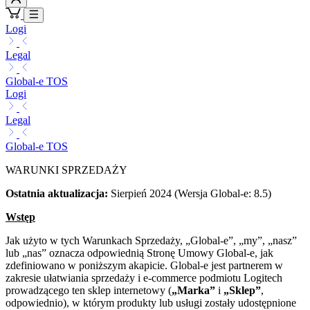
Logi
Legal
Global-e TOS
Logi
Legal
Global-e TOS
WARUNKI SPRZEDAŻY
Ostatnia aktualizacja:
Sierpień 2024 (Wersja Global-e: 8.5)
Wstęp
Jak użyto w tych Warunkach Sprzedaży, „Global-e”, „my”, „nasz”
lub „nas” oznacza odpowiednią Stronę Umowy Global-e, jak
zdefiniowano w poniższym akapicie. Global-e jest partnerem w
zakresie ułatwiania sprzedaży i e-commerce podmiotu Logitech
prowadzącego ten sklep internetowy (
„Marka”
i
„Sklep”
,
odpowiednio), w którym produkty lub usługi zostały udostępnione