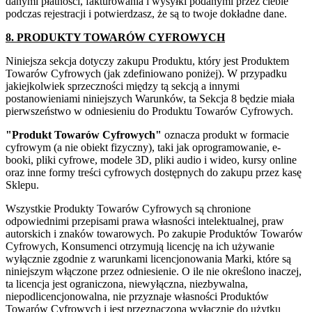
danymi płatności, fakturowania i wysyłki podanymi przez ciebie
podczas rejestracji i potwierdzasz, że są to twoje dokładne dane.
8. PRODUKTY TOWARÓW CYFROWYCH
Niniejsza sekcja dotyczy zakupu Produktu, który jest Produktem
Towarów Cyfrowych (jak zdefiniowano poniżej). W przypadku
jakiejkolwiek sprzeczności między tą sekcją a innymi
postanowieniami niniejszych Warunków, ta Sekcja 8 będzie miała
pierwszeństwo w odniesieniu do Produktu Towarów Cyfrowych.
"Produkt Towarów Cyfrowych"
oznacza produkt w formacie
cyfrowym (a nie obiekt fizyczny), taki jak oprogramowanie, e-
booki, pliki cyfrowe, modele 3D, pliki audio i wideo, kursy online
oraz inne formy treści cyfrowych dostępnych do zakupu przez kasę
Sklepu.
Wszystkie Produkty Towarów Cyfrowych są chronione
odpowiednimi przepisami prawa własności intelektualnej, praw
autorskich i znaków towarowych. Po zakupie Produktów Towarów
Cyfrowych, Konsumenci otrzymują licencję na ich używanie
wyłącznie zgodnie z warunkami licencjonowania Marki, które są
niniejszym włączone przez odniesienie. O ile nie określono inaczej,
ta licencja jest ograniczona, niewyłączna, niezbywalna,
niepodlicencjonowalna, nie przyznaje własności Produktów
Towarów Cyfrowych i jest przeznaczona wyłącznie do użytku