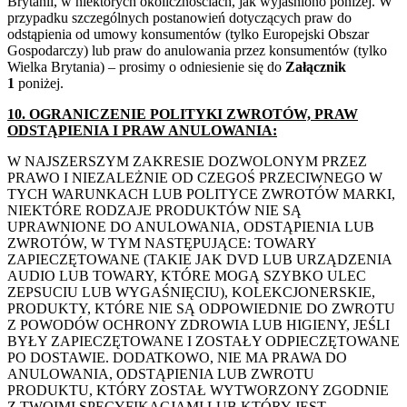
Brytanii, w niektórych okolicznościach, jak wyjaśniono poniżej. W
przypadku szczególnych postanowień dotyczących praw do
odstąpienia od umowy konsumentów (tylko Europejski Obszar
Gospodarczy) lub praw do anulowania przez konsumentów (tylko
Wielka Brytania) – prosimy o odniesienie się do
Załącznik
1
poniżej.
10. OGRANICZENIE POLITYKI ZWROTÓW, PRAW
ODSTĄPIENIA I PRAW ANULOWANIA:
W NAJSZERSZYM ZAKRESIE DOZWOLONYM PRZEZ
PRAWO I NIEZALEŻNIE OD CZEGOŚ PRZECIWNEGO W
TYCH WARUNKACH LUB POLITYCE ZWROTÓW MARKI,
NIEKTÓRE RODZAJE PRODUKTÓW NIE SĄ
UPRAWNIONE DO ANULOWANIA, ODSTĄPIENIA LUB
ZWROTÓW, W TYM NASTĘPUJĄCE: TOWARY
ZAPIECZĘTOWANE (TAKIE JAK DVD LUB URZĄDZENIA
AUDIO LUB TOWARY, KTÓRE MOGĄ SZYBKO ULEC
ZEPSUCIU LUB WYGAŚNIĘCIU), KOLEKCJONERSKIE,
PRODUKTY, KTÓRE NIE SĄ ODPOWIEDNIE DO ZWROTU
Z POWODÓW OCHRONY ZDROWIA LUB HIGIENY, JEŚLI
BYŁY ZAPIECZĘTOWANE I ZOSTAŁY ODPIECZĘTOWANE
PO DOSTAWIE. DODATKOWO, NIE MA PRAWA DO
ANULOWANIA, ODSTĄPIENIA LUB ZWROTU
PRODUKTU, KTÓRY ZOSTAŁ WYTWORZONY ZGODNIE
Z TWOIMI SPECYFIKACJAMI LUB KTÓRY JEST