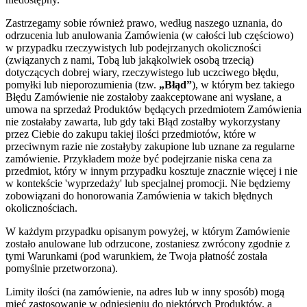
Zastrzegamy sobie również prawo, według naszego uznania, do
odrzucenia lub anulowania Zamówienia (w całości lub częściowo)
w przypadku rzeczywistych lub podejrzanych okoliczności
(związanych z nami, Tobą lub jakąkolwiek osobą trzecią)
dotyczących dobrej wiary, rzeczywistego lub uczciwego błędu,
pomyłki lub nieporozumienia (tzw.
„Błąd”
), w którym bez takiego
Błędu Zamówienie nie zostałoby zaakceptowane ani wysłane, a
umowa na sprzedaż Produktów będących przedmiotem Zamówienia
nie zostałaby zawarta, lub gdy taki Błąd zostałby wykorzystany
przez Ciebie do zakupu takiej ilości przedmiotów, które w
przeciwnym razie nie zostałyby zakupione lub uznane za regularne
zamówienie. Przykładem może być podejrzanie niska cena za
przedmiot, który w innym przypadku kosztuje znacznie więcej i nie
w kontekście 'wyprzedaży' lub specjalnej promocji. Nie będziemy
zobowiązani do honorowania Zamówienia w takich błędnych
okolicznościach.
W każdym przypadku opisanym powyżej, w którym Zamówienie
zostało anulowane lub odrzucone, zostaniesz zwrócony zgodnie z
tymi Warunkami (pod warunkiem, że Twoja płatność została
pomyślnie przetworzona).
Limity ilości (na zamówienie, na adres lub w inny sposób) mogą
mieć zastosowanie w odniesieniu do niektórych Produktów, a