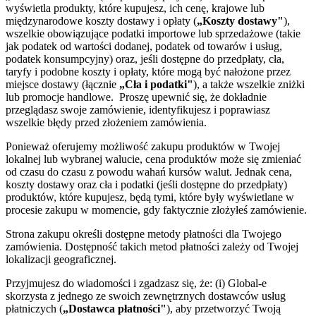
wyświetla produkty, które kupujesz, ich cenę, krajowe lub
międzynarodowe koszty dostawy i opłaty (
„Koszty dostawy"
),
wszelkie obowiązujące podatki importowe lub sprzedażowe (takie
jak podatek od wartości dodanej, podatek od towarów i usług,
podatek konsumpcyjny) oraz, jeśli dostępne do przedpłaty, cła,
taryfy i podobne koszty i opłaty, które mogą być nałożone przez
miejsce dostawy (łącznie
„Cła i podatki"
), a także wszelkie zniżki
lub promocje handlowe. Proszę upewnić się, że dokładnie
przeglądasz swoje zamówienie, identyfikujesz i poprawiasz
wszelkie błędy przed złożeniem zamówienia.
Ponieważ oferujemy możliwość zakupu produktów w Twojej
lokalnej lub wybranej walucie, cena produktów może się zmieniać
od czasu do czasu z powodu wahań kursów walut. Jednak cena,
koszty dostawy oraz cła i podatki (jeśli dostępne do przedpłaty)
produktów, które kupujesz, będą tymi, które były wyświetlane w
procesie zakupu w momencie, gdy faktycznie złożyłeś zamówienie.
Strona zakupu określi dostępne metody płatności dla Twojego
zamówienia. Dostępność takich metod płatności zależy od Twojej
lokalizacji geograficznej.
Przyjmujesz do wiadomości i zgadzasz się, że: (i) Global-e
skorzysta z jednego ze swoich zewnętrznych dostawców usług
płatniczych (
„Dostawca płatności"
), aby przetworzyć Twoją