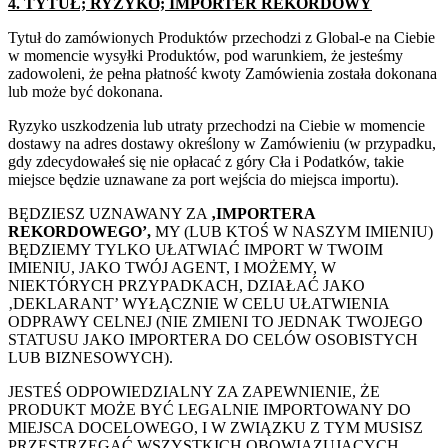
4. TYTUŁ; RYZYKO; IMPORTER REKORDOWY
Tytuł do zamówionych Produktów przechodzi z Global-e na Ciebie
w momencie wysyłki Produktów, pod warunkiem, że jesteśmy
zadowoleni, że pełna płatność kwoty Zamówienia została dokonana
lub może być dokonana.
Ryzyko uszkodzenia lub utraty przechodzi na Ciebie w momencie
dostawy na adres dostawy określony w Zamówieniu (w przypadku,
gdy zdecydowałeś się nie opłacać z góry Cła i Podatków, takie
miejsce będzie uznawane za port wejścia do miejsca importu).
BĘDZIESZ UZNAWANY ZA
‚IMPORTERA
REKORDOWEGO’,
MY (LUB KTOŚ W NASZYM IMIENIU)
BĘDZIEMY TYLKO UŁATWIAĆ IMPORT W TWOIM
IMIENIU, JAKO TWÓJ AGENT, I MOŻEMY, W
NIEKTÓRYCH PRZYPADKACH, DZIAŁAĆ JAKO
‚DEKLARANT’ WYŁĄCZNIE W CELU UŁATWIENIA
ODPRAWY CELNEJ (NIE ZMIENI TO JEDNAK TWOJEGO
STATUSU JAKO IMPORTERA DO CELÓW OSOBISTYCH
LUB BIZNESOWYCH).
JESTEŚ ODPOWIEDZIALNY ZA ZAPEWNIENIE, ŻE
PRODUKT MOŻE BYĆ LEGALNIE IMPORTOWANY DO
MIEJSCA DOCELOWEGO, I W ZWIĄZKU Z TYM MUSISZ
PRZESTRZEGAĆ WSZYSTKICH OBOWIĄZUJĄCYCH