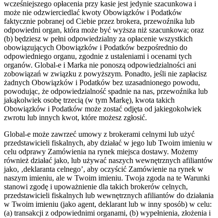
wcześniejszego opłacenia przy kasie jest jedynie szacunkowa i
może nie odzwierciedlać kwoty Obowiązków i Podatków
faktycznie pobranej od Ciebie przez brokera, przewoźnika lub
odpowiedni organ, która może być wyższa niż szacunkowa; oraz
(b) będziesz w pełni odpowiedzialny za opłacenie wszystkich
obowiązujących Obowiązków i Podatków bezpośrednio do
odpowiedniego organu, zgodnie z ustaleniami i ocenami tych
organów. Global-e i Marka nie ponoszą odpowiedzialności ani
zobowiązań w związku z powyższym. Ponadto, jeśli nie zapłacisz
żadnych Obowiązków i Podatków bez uzasadnionego powodu,
powodując, że odpowiedzialność spadnie na nas, przewoźnika lub
jakąkolwiek osobę trzecią (w tym Markę), kwota takich
Obowiązków i Podatków może zostać odjęta od jakiegokolwiek
zwrotu lub innych kwot, które możesz zgłosić.
Global-e może zawrzeć umowy z brokerami celnymi lub użyć
przedstawicieli fiskalnych, aby działać w jego lub Twoim imieniu w
celu odprawy Zamówienia na rynek miejsca dostawy. Możemy
również działać jako, lub używać naszych wewnętrznych afiliantów
jako, ‚deklaranta celnego’, aby oczyścić Zamówienie na rynek w
naszym imieniu, ale w Twoim imieniu. Twoja zgoda na te Warunki
stanowi zgodę i upoważnienie dla takich brokerów celnych,
przedstawicieli fiskalnych lub wewnętrznych afiliantów do działania
w Twoim imieniu (jako agent, deklarant lub w inny sposób) w celu:
(a) transakcji z odpowiednimi organami, (b) wypełnienia, złożenia i