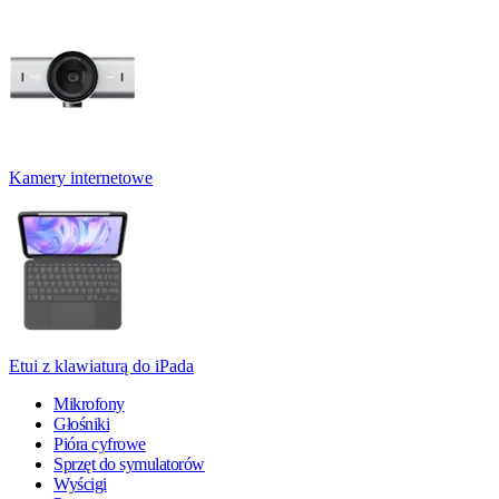
Kamery internetowe
Etui z klawiaturą do iPada
Mikrofony
Głośniki
Pióra cyfrowe
Sprzęt do symulatorów
Wyścigi