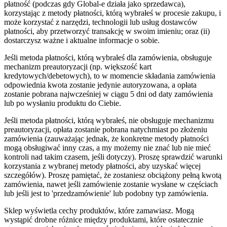
płatność (podczas gdy Global-e działa jako sprzedawca),
korzystając z metody płatności, którą wybrałeś w procesie zakupu, i
może korzystać z narzędzi, technologii lub usług dostawców
płatności, aby przetworzyć transakcję w swoim imieniu; oraz (ii)
dostarczysz ważne i aktualne informacje o sobie.
Jeśli metoda płatności, którą wybrałeś dla zamówienia, obsługuje
mechanizm preautoryzacji (np. większość kart
kredytowych/debetowych), to w momencie składania zamówienia
odpowiednia kwota zostanie jedynie autoryzowana, a opłata
zostanie pobrana najwcześniej w ciągu 5 dni od daty zamówienia
lub po wysłaniu produktu do Ciebie.
Jeśli metoda płatności, którą wybrałeś, nie obsługuje mechanizmu
preautoryzacji, opłata zostanie pobrana natychmiast po złożeniu
zamówienia (zauważając jednak, że konkretne metody płatności
mogą obsługiwać inny czas, a my możemy nie znać lub nie mieć
kontroli nad takim czasem, jeśli dotyczy). Proszę sprawdzić warunki
korzystania z wybranej metody płatności, aby uzyskać więcej
szczegółów). Proszę pamiętać, że zostaniesz obciążony pełną kwotą
zamówienia, nawet jeśli zamówienie zostanie wysłane w częściach
lub jeśli jest to 'przedzamówienie' lub podobny typ zamówienia.
Sklep wyświetla cechy produktów, które zamawiasz. Mogą
wystąpić drobne różnice między produktami, które ostatecznie