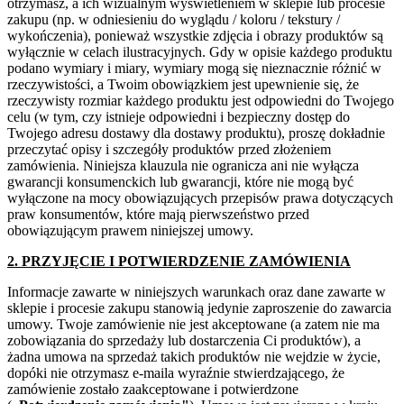
otrzymasz, a ich wizualnym wyświetleniem w sklepie lub procesie
zakupu (np. w odniesieniu do wyglądu / koloru / tekstury /
wykończenia), ponieważ wszystkie zdjęcia i obrazy produktów są
wyłącznie w celach ilustracyjnych. Gdy w opisie każdego produktu
podano wymiary i miary, wymiary mogą się nieznacznie różnić w
rzeczywistości, a Twoim obowiązkiem jest upewnienie się, że
rzeczywisty rozmiar każdego produktu jest odpowiedni do Twojego
celu (w tym, czy istnieje odpowiedni i bezpieczny dostęp do
Twojego adresu dostawy dla dostawy produktu), proszę dokładnie
przeczytać opisy i szczegóły produktów przed złożeniem
zamówienia. Niniejsza klauzula nie ogranicza ani nie wyłącza
gwarancji konsumenckich lub gwarancji, które nie mogą być
wyłączone na mocy obowiązujących przepisów prawa dotyczących
praw konsumentów, które mają pierwszeństwo przed
obowiązującym prawem niniejszej umowy.
2. PRZYJĘCIE I POTWIERDZENIE ZAMÓWIENIA
Informacje zawarte w niniejszych warunkach oraz dane zawarte w
sklepie i procesie zakupu stanowią jedynie zaproszenie do zawarcia
umowy. Twoje zamówienie nie jest akceptowane (a zatem nie ma
zobowiązania do sprzedaży lub dostarczenia Ci produktów), a
żadna umowa na sprzedaż takich produktów nie wejdzie w życie,
dopóki nie otrzymasz e-maila wyraźnie stwierdzającego, że
zamówienie zostało zaakceptowane i potwierdzone