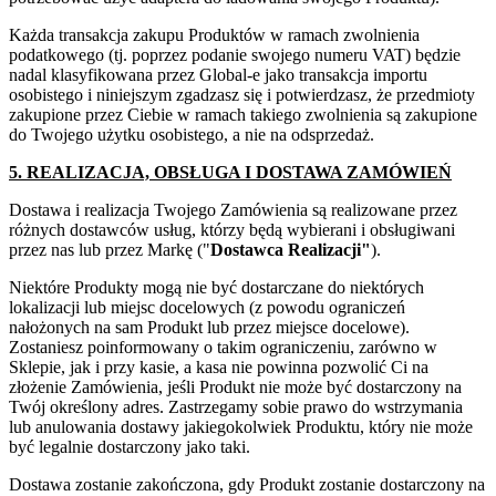
Każda transakcja zakupu Produktów w ramach zwolnienia
podatkowego (tj. poprzez podanie swojego numeru VAT) będzie
nadal klasyfikowana przez Global-e jako transakcja importu
osobistego i niniejszym zgadzasz się i potwierdzasz, że przedmioty
zakupione przez Ciebie w ramach takiego zwolnienia są zakupione
do Twojego użytku osobistego, a nie na odsprzedaż.
5. REALIZACJA, OBSŁUGA I DOSTAWA ZAMÓWIEŃ
Dostawa i realizacja Twojego Zamówienia są realizowane przez
różnych dostawców usług, którzy będą wybierani i obsługiwani
przez nas lub przez Markę ("
Dostawca Realizacji"
).
Niektóre Produkty mogą nie być dostarczane do niektórych
lokalizacji lub miejsc docelowych (z powodu ograniczeń
nałożonych na sam Produkt lub przez miejsce docelowe).
Zostaniesz poinformowany o takim ograniczeniu, zarówno w
Sklepie, jak i przy kasie, a kasa nie powinna pozwolić Ci na
złożenie Zamówienia, jeśli Produkt nie może być dostarczony na
Twój określony adres. Zastrzegamy sobie prawo do wstrzymania
lub anulowania dostawy jakiegokolwiek Produktu, który nie może
być legalnie dostarczony jako taki.
Dostawa zostanie zakończona, gdy Produkt zostanie dostarczony na