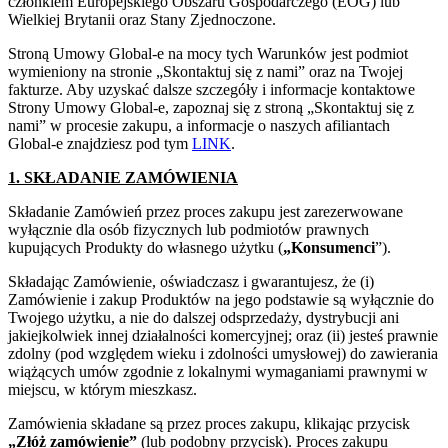
członkiem Europejskiego Obszaru Gospodarczego (EOG) lub
Wielkiej Brytanii oraz Stany Zjednoczone.
Stroną Umowy Global-e na mocy tych Warunków jest podmiot
wymieniony na stronie „Skontaktuj się z nami” oraz na Twojej
fakturze. Aby uzyskać dalsze szczegóły i informacje kontaktowe
Strony Umowy Global-e, zapoznaj się z stroną „Skontaktuj się z
nami” w procesie zakupu, a informacje o naszych afiliantach
Global-e znajdziesz pod tym
LINK
.
1. SKŁADANIE ZAMÓWIENIA
Składanie Zamówień przez proces zakupu jest zarezerwowane
wyłącznie dla osób fizycznych lub podmiotów prawnych
kupujących Produkty do własnego użytku (
„Konsumenci
”).
Składając Zamówienie, oświadczasz i gwarantujesz, że (i)
Zamówienie i zakup Produktów na jego podstawie są wyłącznie do
Twojego użytku, a nie do dalszej odsprzedaży, dystrybucji ani
jakiejkolwiek innej działalności komercyjnej; oraz (ii) jesteś prawnie
zdolny (pod względem wieku i zdolności umysłowej) do zawierania
wiążących umów zgodnie z lokalnymi wymaganiami prawnymi w
miejscu, w którym mieszkasz.
Zamówienia składane są przez proces zakupu, klikając przycisk
„Złóż zamówienie”
(lub podobny przycisk). Proces zakupu