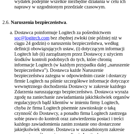
wydatek podejmie wszelkie niezbędne działania w celu ich
naprawy w uzgodnionym przedziale czasowym.
2.6.
Naruszenia bezpieczeństwa
.
Dostawca poinformuje Logitech za pośrednictwem
soc@logitech.com
bez zbędnej zwłoki (nie później niż w
ciągu 24 godzin) o naruszeniu bezpieczeństwa, według
definicji obowiązujących ustaw, (i) dotyczącym informacji
Logitech lub (ii) zarządzanym przez Dostawcę z użyciem
środków kontroli podobnych do tych, które chronią
informacje Logitech (w każdym przypadku dalej „naruszenie
bezpieczeństwa”). Dostawca każde Naruszenie
bezpieczeństwa zażegna w odpowiednim czasie i dostarczy
firmie Logitech na piśmie szczegółowe informacje dotyczące
wewnętrznego dochodzenia Dostawcy w zakresie każdego
Zdarzenia naruszającego bezpieczeństwo. Dostawca wyraża
zgodę na zaniechanie zawiadamiania jakichkolwiek organów
regulacyjnych bądź klientów w imieniu firmy Logitech,
chyba że firma Logitech pisemnie zawnioskuje o taką
czynność do Dostawcy, a ponadto firma Logitech zastrzega
sobie prawo do kontroli oraz zatwierdzenia postaci i treści
każdego zawiadomienia zanim zostanie ono dostarczone
jakiejkolwiek stronie. Dostawca w uzasadnionym zakresie