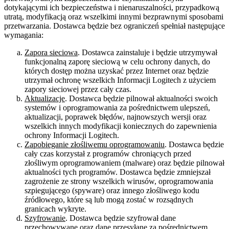
dotykającymi ich bezpieczeństwa i nienaruszalności, przypadkową
utratą, modyfikacją oraz wszelkimi innymi bezprawnymi sposobami
przetwarzania. Dostawca będzie bez ograniczeń spełniał następujące
wymagania:
Zapora sieciowa
. Dostawca zainstaluje i będzie utrzymywał
funkcjonalną zaporę sieciową w celu ochrony danych, do
których dostęp można uzyskać przez Internet oraz będzie
utrzymał ochronę wszelkich Informacji Logitech z użyciem
zapory sieciowej przez cały czas.
Aktualizacje
. Dostawca będzie pilnował aktualności swoich
systemów i oprogramowania za pośrednictwem ulepszeń,
aktualizacji, poprawek błędów, najnowszych wersji oraz
wszelkich innych modyfikacji koniecznych do zapewnienia
ochrony Informacji Logitech.
Zapobieganie złośliwemu oprogramowaniu
. Dostawca będzie
cały czas korzystał z programów chroniących przed
złośliwym oprogramowaniem (malware) oraz będzie pilnował
aktualności tych programów. Dostawca będzie zmniejszał
zagrożenie ze strony wszelkich wirusów, oprogramowania
szpiegującego (spyware) oraz innego złośliwego kodu
źródłowego, które są lub mogą zostać w rozsądnych
granicach wykryte.
Szyfrowanie
. Dostawca będzie szyfrował dane
przechowywane oraz dane przesyłane za pośrednictwem