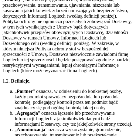
przechowywania, transmitowania, ujawniania, niszczenia lub
kasowania jakichkolwiek zdarzeń naruszających bezpieczeństwo,
dotyczących Informacji Logitech (według definicji poniżej).
Polityka ochrony nie ogranicza pozostałych zobowiązań Dostawcy,
w tym tych wynikających z Umowy bądź dotyczących
jakichkolwiek przepisów obowiązujących Dostawcę, działalności
Dostawcy w ramach Umowy, Informacji Logitech lub
Dozwolonego celu (według definicji poniżej). W zakresie, w
którym niniejsza Polityka ochrony stoi w bezpośredniej
sprzeczności z Umową, Dostawca niezwłocznie zawiadomi firmę
Logitech o tej sprzeczności i będzie postępować zgodnie z bardziej
restrykcyjnymi wymaganiami, lepiej chroniącymi Informacje
Logitech (które może wyznaczać firma Logitech).
1.2.
Definicje
.
„
Partner
” oznacza, w odniesieniu do konkretnej osoby,
każdy podmiot sprawujący bezpośrednią lub pośrednią
kontrolę, podlegający kontroli przez ten podmiot bądź
znajdujący się pod ogólną kontrolą takiej osoby.
„
Agregacja
” oznacza łączenie lub przechowywanie
Informacji Logitech z jakimikolwiek danymi bądź
informacjami Dostawcy, czy też jakiejkolwiek strony trzeciej.
„
Anonimizacja
” oznacza wykorzystanie, gromadzenie,
przechowywanie, transmitowanie lub przekształcanie