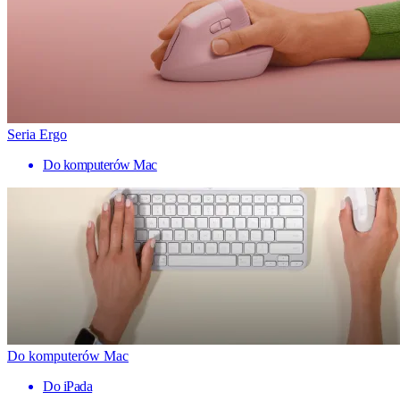
Seria Ergo
Do komputerów Mac
Do komputerów Mac
Do iPada