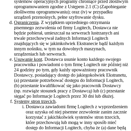
systemów operacyjnych programy chroniące przed złośliwym
oprogramowaniem zgodne z Ustępem 2.1 (C) (Zapobieganie
złośliwemu oprogramowaniu); oraz (iv) w przypadku
urządzeń przenośnych, pełne szyfrowanie dysku.
Ograniczenia
. Z wyjątkiem uprzedniego otrzymania
pisemnego zezwolenia od firmy Logitech, Dostawca nie
będzie pobierał, umieszczał na serwerach lustrzanych ani
trwale przechowywał żadnych Informacji Logitech
znajdujących się w jakimkolwiek Ekstranecie bądź każdym
innym nośniku, w tym na dowolnych maszynach,
urządzeniach lub serwerach.
Usuwanie kont
. Dostawca usunie konto każdego swojego
pracownika i powiadomi o tym firmę Logitech nie później niż
24 godziny po tym, gdy każdy upoważniony pracownik
Dostawcy, posiadający dostęp do jakiegokolwiek Ekstranetu,
(a) przestanie potrzebować dostępu do Informacji Logitech,
(b) przestanie kwalifikować się jako pracownik Dostawcy
(np. rozwiąże stosunek pracy z Dostawcą) lub (c) przestanie
sięgać po Informacje Logitech przez 30 dni lub dłużej.
Systemy stron trzecich
.
Dostawca zawiadomi firmę Logitech z wyprzedzeniem
oraz uzyska od niej pisemne zezwolenie zanim zacznie
korzystać z jakichkolwiek systemów stron trzecich,
które przechowują lub mogą w inny sposób mieć
dostęp do Informacji Logitech, chyba że (a) dane będą