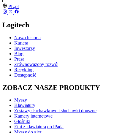
PL,pl
Logitech
Nasza historia
Kariera
Inwestorzy
Blog
Prasa
Zrównoważony rozwój
Recykling
Dostępność
ZOBACZ NASZE PRODUKTY
Myszy
Klawiatury
Zestawy słuchawkowe i słuchawki douszne
Kamery internetowe
Głośniki
Etui z klawiaturą do iPada
Myszy do gier