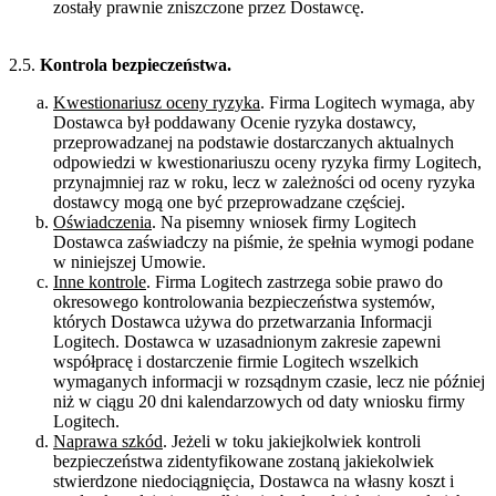
zostały prawnie zniszczone przez Dostawcę.
2.5.
Kontrola bezpieczeństwa.
Kwestionariusz oceny ryzyka
. Firma Logitech wymaga, aby
Dostawca był poddawany Ocenie ryzyka dostawcy,
przeprowadzanej na podstawie dostarczanych aktualnych
odpowiedzi w kwestionariuszu oceny ryzyka firmy Logitech,
przynajmniej raz w roku, lecz w zależności od oceny ryzyka
dostawcy mogą one być przeprowadzane częściej.
Oświadczenia
. Na pisemny wniosek firmy Logitech
Dostawca zaświadczy na piśmie, że spełnia wymogi podane
w niniejszej Umowie.
Inne kontrole
. Firma Logitech zastrzega sobie prawo do
okresowego kontrolowania bezpieczeństwa systemów,
których Dostawca używa do przetwarzania Informacji
Logitech. Dostawca w uzasadnionym zakresie zapewni
współpracę i dostarczenie firmie Logitech wszelkich
wymaganych informacji w rozsądnym czasie, lecz nie później
niż w ciągu 20 dni kalendarzowych od daty wniosku firmy
Logitech.
Naprawa szkód
. Jeżeli w toku jakiejkolwiek kontroli
bezpieczeństwa zidentyfikowane zostaną jakiekolwiek
stwierdzone niedociągnięcia, Dostawca na własny koszt i