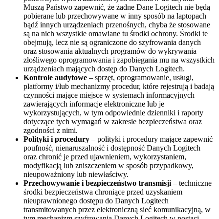
Muszą Państwo zapewnić, że żadne Dane Logitech nie będą
pobierane lub przechowywane w inny sposób na laptopach
bądź innych urządzeniach przenośnych, chyba że stosowane
są na nich wszystkie omawiane tu środki ochrony. Środki te
obejmują, lecz nie są ograniczone do szyfrowania danych
oraz stosowania aktualnych programów do wykrywania
złośliwego oprogramowania i zapobiegania mu na wszystkich
urządzeniach mających dostęp do Danych Logitech.
Kontrole audytowe
– sprzęt, oprogramowanie, usługi,
platformy i/lub mechanizmy procedur, które rejestrują i badają
czynności mające miejsce w systemach informacyjnych
zawierających informacje elektroniczne lub je
wykorzystujących, w tym odpowiednie dzienniki i raporty
dotyczące tych wymagań w zakresie bezpieczeństwa oraz
zgodności z nimi.
Polityki i procedury
– polityki i procedury mające zapewnić
poufność, nienaruszalność i dostępność Danych Logitech
oraz chronić je przed ujawnieniem, wykorzystaniem,
modyfikacją lub zniszczeniem w sposób przypadkowy,
nieupoważniony lub niewłaściwy.
Przechowywanie i bezpieczeństwo transmisji
– techniczne
środki bezpieczeństwa chroniące przed uzyskaniem
nieuprawnionego dostępu do Danych Logitech
transmitowanych przez elektroniczną sieć komunikacyjną, w
tym mechanizm szyfrowania Danych Logitech w postaci