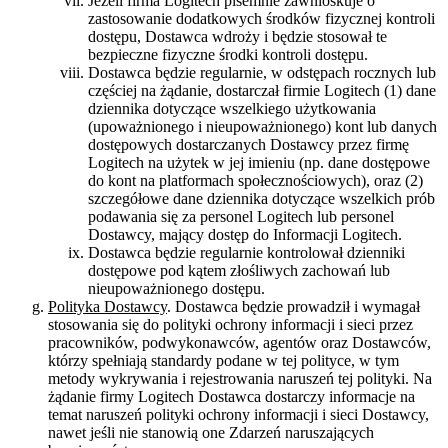
Jeżeli firma Logitech pisemnie zawnioskuje o
zastosowanie dodatkowych środków fizycznej kontroli
dostępu, Dostawca wdroży i będzie stosował te
bezpieczne fizyczne środki kontroli dostępu.
Dostawca będzie regularnie, w odstępach rocznych lub
częściej na żądanie, dostarczał firmie Logitech (1) dane
dziennika dotyczące wszelkiego użytkowania
(upoważnionego i nieupoważnionego) kont lub danych
dostępowych dostarczanych Dostawcy przez firmę
Logitech na użytek w jej imieniu (np. dane dostępowe
do kont na platformach społecznościowych), oraz (2)
szczegółowe dane dziennika dotyczące wszelkich prób
podawania się za personel Logitech lub personel
Dostawcy, mający dostęp do Informacji Logitech.
Dostawca będzie regularnie kontrolował dzienniki
dostępowe pod kątem złośliwych zachowań lub
nieupoważnionego dostępu.
Polityka Dostawcy
. Dostawca będzie prowadził i wymagał
stosowania się do polityki ochrony informacji i sieci przez
pracowników, podwykonawców, agentów oraz Dostawców,
którzy spełniają standardy podane w tej polityce, w tym
metody wykrywania i rejestrowania naruszeń tej polityki. Na
żądanie firmy Logitech Dostawca dostarczy informacje na
temat naruszeń polityki ochrony informacji i sieci Dostawcy,
nawet jeśli nie stanowią one Zdarzeń naruszających