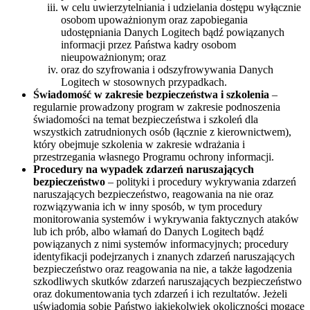
w celu uwierzytelniania i udzielania dostępu wyłącznie
osobom upoważnionym oraz zapobiegania
udostępniania Danych Logitech bądź powiązanych
informacji przez Państwa kadry osobom
nieupoważnionym; oraz
oraz do szyfrowania i odszyfrowywania Danych
Logitech w stosownych przypadkach.
Świadomość w zakresie bezpieczeństwa i szkolenia
–
regularnie prowadzony program w zakresie podnoszenia
świadomości na temat bezpieczeństwa i szkoleń dla
wszystkich zatrudnionych osób (łącznie z kierownictwem),
który obejmuje szkolenia w zakresie wdrażania i
przestrzegania własnego Programu ochrony informacji.
Procedury na wypadek zdarzeń naruszających
bezpieczeństwo
– polityki i procedury wykrywania zdarzeń
naruszających bezpieczeństwo, reagowania na nie oraz
rozwiązywania ich w inny sposób, w tym procedury
monitorowania systemów i wykrywania faktycznych ataków
lub ich prób, albo włamań do Danych Logitech bądź
powiązanych z nimi systemów informacyjnych; procedury
identyfikacji podejrzanych i znanych zdarzeń naruszających
bezpieczeństwo oraz reagowania na nie, a także łagodzenia
szkodliwych skutków zdarzeń naruszających bezpieczeństwo
oraz dokumentowania tych zdarzeń i ich rezultatów. Jeżeli
uświadomią sobie Państwo jakiekolwiek okoliczności mogące