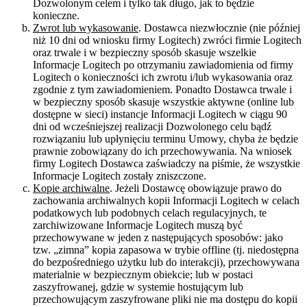
Dozwolonym celem i tylko tak długo, jak to będzie
konieczne.
Zwrot lub wykasowanie
. Dostawca niezwłocznie (nie później
niż 10 dni od wniosku firmy Logitech) zwróci firmie Logitech
oraz trwale i w bezpieczny sposób skasuje wszelkie
Informacje Logitech po otrzymaniu zawiadomienia od firmy
Logitech o konieczności ich zwrotu i/lub wykasowania oraz
zgodnie z tym zawiadomieniem. Ponadto Dostawca trwale i
w bezpieczny sposób skasuje wszystkie aktywne (online lub
dostępne w sieci) instancje Informacji Logitech w ciągu 90
dni od wcześniejszej realizacji Dozwolonego celu bądź
rozwiązaniu lub upłynięciu terminu Umowy, chyba że będzie
prawnie zobowiązany do ich przechowywania. Na wniosek
firmy Logitech Dostawca zaświadczy na piśmie, że wszystkie
Informacje Logitech zostały zniszczone.
Kopie archiwalne
. Jeżeli Dostawcę obowiązuje prawo do
zachowania archiwalnych kopii Informacji Logitech w celach
podatkowych lub podobnych celach regulacyjnych, te
zarchiwizowane Informacje Logitech muszą być
przechowywane w jeden z następujących sposobów: jako
tzw. „zimna” kopia zapasowa w trybie offline (tj. niedostępna
do bezpośredniego użytku lub do interakcji), przechowywana
materialnie w bezpiecznym obiekcie; lub w postaci
zaszyfrowanej, gdzie w systemie hostującym lub
przechowującym zaszyfrowane pliki nie ma dostępu do kopii