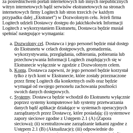
za pośrednictwem portali internetowych lub innych niepublicznych
witryn internetowych bądź serwisów ekstranetowych na stronach
internetowych firmy Logitech lub stron trzecich (w każdym
przypadku dalej „Ekstranet”) w Dozwolonym celu. Jeżeli firma
Logitech udzieli Dostawcy dostępu do jakichkolwiek Informacji
Logitech z wykorzystaniem Ekstranetu, Dostawca będzie musiał
spełniać następujące wymagania:
Dozwolony cel
. Dostawca i jego personel będzie miał dostęp
do Ekstranetu w celach dostępowych, gromadzenia,
wykorzystywania, przeglądania, odbierania, pobierania lub
przechowywania Informacji Logitech znajdujących się w
Ekstranecie wyłącznie w zgodzie z Dozwolonym celem.
Konta
. Dostawca zapewni, że jego personel będzie korzystał
tylko z tych kont w Ekstranecie, które zostały przeznaczone
przez firmę Logitech dla konkretnych osób oraz będzie
wymagał od swojego personelu zachowania poufności
swoich danych dostępowych.
Systemy
. Dostawca będzie wchodził do Ekstranetu wyłącznie
poprzez systemy komputerowe lub systemy przetwarzania
danych bądź aplikacje działające w systemach operacyjnych
zarządzanych przez Dostawcę, które posiadają: (i) systemowe
zapory sieciowe zgodne z Ustępem 2.1 (A) (Zapora
sieciowa); (ii) scentralizowane zarządzanie łatkami zgodne z
Ustępem 2.1 (B) (Aktualizacje); (iii) odpowiednie do