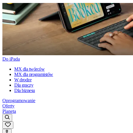
Do iPada
MX dla twórców
MX dla programistów
W drodze
Dla graczy
Dla biznesu
Oprogramowanie
Oferty
Planeta