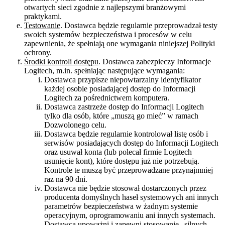
otwartych sieci zgodnie z najlepszymi branżowymi
praktykami.
Testowanie
. Dostawca będzie regularnie przeprowadzał testy
swoich systemów bezpieczeństwa i procesów w celu
zapewnienia, że spełniają one wymagania niniejszej Polityki
ochrony.
Środki kontroli dostępu
. Dostawca zabezpieczy Informacje
Logitech, m.in. spełniając następujące wymagania:
Dostawca przypisze niepowtarzalny identyfikator
każdej osobie posiadającej dostęp do Informacji
Logitech za pośrednictwem komputera.
Dostawca zastrzeże dostęp do Informacji Logitech
tylko dla osób, które „muszą go mieć” w ramach
Dozwolonego celu.
Dostawca będzie regularnie kontrolował listę osób i
serwisów posiadających dostęp do Informacji Logitech
oraz usuwał konta (lub polecał firmie Logitech
usunięcie kont), które dostępu już nie potrzebują.
Kontrole te muszą być przeprowadzane przynajmniej
raz na 90 dni.
Dostawca nie będzie stosował dostarczonych przez
producenta domyślnych haseł systemowych ani innych
parametrów bezpieczeństwa w żadnym systemie
operacyjnym, oprogramowaniu ani innych systemach.
Dostawca upoważni i zapewni stosowanie „silnych