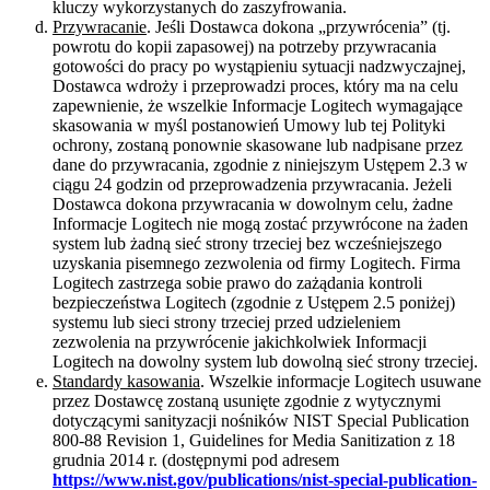
kluczy wykorzystanych do zaszyfrowania.
Przywracanie
. Jeśli Dostawca dokona „przywrócenia” (tj.
powrotu do kopii zapasowej) na potrzeby przywracania
gotowości do pracy po wystąpieniu sytuacji nadzwyczajnej,
Dostawca wdroży i przeprowadzi proces, który ma na celu
zapewnienie, że wszelkie Informacje Logitech wymagające
skasowania w myśl postanowień Umowy lub tej Polityki
ochrony, zostaną ponownie skasowane lub nadpisane przez
dane do przywracania, zgodnie z niniejszym Ustępem 2.3 w
ciągu 24 godzin od przeprowadzenia przywracania. Jeżeli
Dostawca dokona przywracania w dowolnym celu, żadne
Informacje Logitech nie mogą zostać przywrócone na żaden
system lub żadną sieć strony trzeciej bez wcześniejszego
uzyskania pisemnego zezwolenia od firmy Logitech. Firma
Logitech zastrzega sobie prawo do zażądania kontroli
bezpieczeństwa Logitech (zgodnie z Ustępem 2.5 poniżej)
systemu lub sieci strony trzeciej przed udzieleniem
zezwolenia na przywrócenie jakichkolwiek Informacji
Logitech na dowolny system lub dowolną sieć strony trzeciej.
Standardy kasowania
. Wszelkie informacje Logitech usuwane
przez Dostawcę zostaną usunięte zgodnie z wytycznymi
dotyczącymi sanityzacji nośników NIST Special Publication
800-88 Revision 1, Guidelines for Media Sanitization z 18
grudnia 2014 r. (dostępnymi pod adresem
https://www.nist.gov/publications/nist-special-publication-