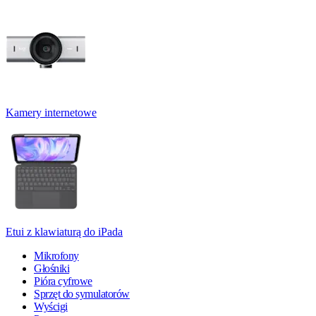
Kamery internetowe
Etui z klawiaturą do iPada
Mikrofony
Głośniki
Pióra cyfrowe
Sprzęt do symulatorów
Wyścigi