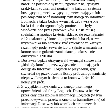
haseł” na poziomie systemu, zgodnie z najlepszymi
praktykami (opisanymi poniżej), w każdym systemie
hostującym, przechowującym, przetwarzającym lub
posiadającym bądź kontrolującym dostęp do Informacji
Logitech, a także będzie wymagał, żeby wszystkie
hasła i dane dostępowe były poufne, i nie były
współdzielone przez pracowników. Hasła muszą
spełniać następujące kryteria: składać się przynajmniej
z 12 znaków; być inne od poprzednich haseł, nazw
użytkownika lub nazwisk; być zmieniane za każdym
razem, gdy podejrzewa się lub przyjmie włamanie na
konto; oraz regularnie zamieniane po okresie nie
dłuższym niż 90 dni.
Dostawca będzie utrzymywał i wymagał stosowania
„blokady kont” poprzez wyłączenie kont mających
dostęp do Informacji Logitech w przypadku, gdy
stwierdzi się przekroczenie liczby prób zalogowania się
nieprawidłowym hasłem na to konto w ilości 10
kolejnych prób.
Z wyjątkiem uzyskania wyraźnego pisemnego
upoważnienia od firmy Logitech, Dostawca będzie
przez cały czas izolował Informacje Logitech (w tym
przechowywane, przetwarzane oraz transmitowane) od
informacji Dostawcy lub wszelkich stron trzecich.