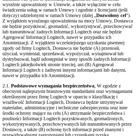
wyraźnie upoważniony w Umowie, a także wyłącznie w celu
świadczenia usług w ramach Umowy i zgodnie z licencjami (jeśli
dotyczy) udzielonymi w ramach Umowy (dalej „
Dozwolony cel
”).
Z wyjątkiem wyraźnego upoważnienia na mocy Umowy, Dostawca
nie będzie pozyskiwać, gromadzić, wykorzystywać, przechowywać
lub transmitować żadnych Informacji Logitech oraz nie będzie
Agregować Informacji Logitech, nawet w przypadku ich
Anonimizacji. Z wyjątkiem wcześniejszego uzyskania pisemnej
zgody od firmy Logitech, Dostawca nie będzie (A) przenosił,
użyczał, wymieniał, sprzedawał, wypożyczał, wynajmował lub
dystrybuował, bądź udostępniał w inny sposób żadnych Informacji
Logitech jakiejkolwiek stronie trzeciej, ani (B) Agregował
Informacji Logitech z żadnymi innymi informacjami lub danymi,
nawet w przypadku ich Anonimizacji.
2.1.
Podstawowe wymagania bezpieczeństwa
.
W zgodzie z
obecnymi najlepszymi branżowymi standardami oraz wymaganiami
określonymi przez firmę Logitech w oparciu o klasyfikację i
wrażliwość Informacji Logitech, Dostawca będzie utrzymywał
materialne, administracyjne i techniczne zabezpieczenia oraz inne
środki ochrony mające na celu (A) utrzymanie bezpieczeństwa i
poufności Informacji Logitech pozyskiwanych, gromadzonych,
wykorzystywanych, przechowywanych lub transmitowanych przez
Dostawcę, a także (B) ochronę tych informacji przed znanymi i
przewidywalnymi zagrożeniami lub czynnikami ryzyka