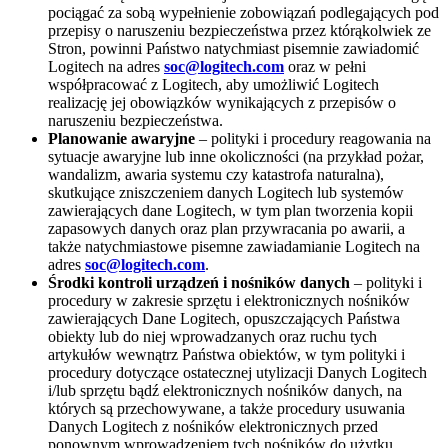
pociągać za sobą wypełnienie zobowiązań podlegających pod
przepisy o naruszeniu bezpieczeństwa przez którąkolwiek ze
Stron, powinni Państwo natychmiast pisemnie zawiadomić
Logitech na adres
soc@logitech.com
oraz w pełni
współpracować z Logitech, aby umożliwić Logitech
realizację jej obowiązków wynikających z przepisów o
naruszeniu bezpieczeństwa.
Planowanie awaryjne
– polityki i procedury reagowania na
sytuacje awaryjne lub inne okoliczności (na przykład pożar,
wandalizm, awaria systemu czy katastrofa naturalna),
skutkujące zniszczeniem danych Logitech lub systemów
zawierających dane Logitech, w tym plan tworzenia kopii
zapasowych danych oraz plan przywracania po awarii, a
także natychmiastowe pisemne zawiadamianie Logitech na
adres
soc@logitech.com
.
Środki kontroli urządzeń i nośników danych
– polityki i
procedury w zakresie sprzętu i elektronicznych nośników
zawierających Dane Logitech, opuszczających Państwa
obiekty lub do niej wprowadzanych oraz ruchu tych
artykułów wewnątrz Państwa obiektów, w tym polityki i
procedury dotyczące ostatecznej utylizacji Danych Logitech
i/lub sprzętu bądź elektronicznych nośników danych, na
których są przechowywane, a także procedury usuwania
Danych Logitech z nośników elektronicznych przed
ponownym wprowadzeniem tych nośników do użytku.