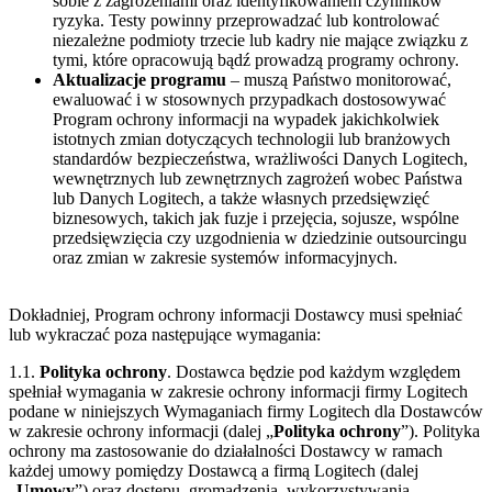
sobie z zagrożeniami oraz identyfikowaniem czynników
ryzyka. Testy powinny przeprowadzać lub kontrolować
niezależne podmioty trzecie lub kadry nie mające związku z
tymi, które opracowują bądź prowadzą programy ochrony.
Aktualizacje programu
– muszą Państwo monitorować,
ewaluować i w stosownych przypadkach dostosowywać
Program ochrony informacji na wypadek jakichkolwiek
istotnych zmian dotyczących technologii lub branżowych
standardów bezpieczeństwa, wrażliwości Danych Logitech,
wewnętrznych lub zewnętrznych zagrożeń wobec Państwa
lub Danych Logitech, a także własnych przedsięwzięć
biznesowych, takich jak fuzje i przejęcia, sojusze, wspólne
przedsięwzięcia czy uzgodnienia w dziedzinie outsourcingu
oraz zmian w zakresie systemów informacyjnych.
Dokładniej, Program ochrony informacji Dostawcy musi spełniać
lub wykraczać poza następujące wymagania:
1.1.
Polityka ochrony
. Dostawca będzie pod każdym względem
spełniał wymagania w zakresie ochrony informacji firmy Logitech
podane w niniejszych Wymaganiach firmy Logitech dla Dostawców
w zakresie ochrony informacji (dalej „
Polityka ochrony
”). Polityka
ochrony ma zastosowanie do działalności Dostawcy w ramach
każdej umowy pomiędzy Dostawcą a firmą Logitech (dalej
„
Umowy
”) oraz dostępu, gromadzenia, wykorzystywania,