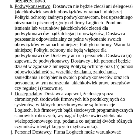
bezpieczeństwo.
Podwykonawstwo
. Dostawca nie będzie zlecał ani delegował
jakichkolwiek swoich obowiązków w ramach niniejszej
Polityki ochrony żadnym podwykonawcom, bez uprzedniego
otrzymania pisemnej zgody od firmy Logitech. Pomimo
istnienia lub warunków jakichkolwiek zleceń dla
podwykonawców bądź delegacji obowiązków, Dostawca
pozostanie odpowiedzialny za pełne wykonanie swoich
obowiązków w ramach niniejszej Polityki ochrony. Warunki
niniejszej Polityki ochrony nie będą wiążące dla
podwykonawców Dostawcy ani ich personelu. Dostawca (a)
zapewni, że podwykonawcy Dostawcy i ich personel będzie
działał w zgodzie z niniejszą Polityką ochrony oraz (b) ponosi
odpowiedzialność za wszelkie działania, zaniechania,
zaniedbania i uchybienia swoich podwykonawców oraz ich
personelu, w tym naruszenia jakichkolwiek praw, przepisów
czy regulacji (stosownie).
Dostęp zdalny
. Dostawca zapewni, że dostęp spoza
chronionych środowisk firmowych lub produkcyjnych do
systemów, w których przechowywane są Informacje
Logitech, lub firmowych bądź sieciowych programistycznych
stanowisk roboczych, wymagać będzie uwierzytelniania
wielopoziomowego (np. podania co najmniej dwóch różnych
czynników identyfikujących użytkownika).
Personel Dostawcy
. Firma Logitech może warunkować