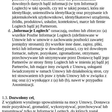
dowolnych danych bądź informacji (w tym Informacji
Logitech) w taki sposób, czy też w takiej postaci, która nie
identyfikuje, uniemożliwia identyfikację oraz przypisanie ich
jakiemukolwiek użytkownikowi, identyfikatorowi urządzenia,
źródłu, produktowi, usłudze, kontekstowi, marce lub firmie
Logitech bądź jej Partnerom.
„
Informacje Logitech
” oznaczają, osobno lub zbiorczo: (a)
wszelkie Poufne Informacje Logitech (zdefiniowane w
Umowie lub w umowie o zachowaniu poufności zawartej
pomiędzy stronami); (b) wszelkie inne dane, zapisy, pliki,
treści lub informacje w dowolnej postaci, czy też dowolnym
formacie, nabyte, pozyskane, zgromadzone, otrzymane,
przechowywane lub utrzymywane przez Dostawcę bądź jego
Partnerów ze strony firmy Logitech lub w imieniu jej bądź jej
Partnerów, lub mające inny związek z Umową, usługami
świadczonymi w ramach Umowy lub działalnością stron, czy
też stosowaniem ich praw z tytułu Umowy lub w związku z
nią; oraz (c) wynikające z (a) lub (b), nawet w przypadku
Anonimizacji.
1.3.
Dozwolony cel
.
Z wyjątkiem wyraźnego upoważnienia na mocy Umowy, Dostawca
może pozyskiwać, gromadzić, wykorzystywać, przechowywać lub
transmitować tylko te Informacje Logitech, do których został