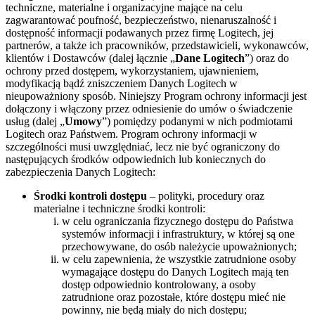
techniczne, materialne i organizacyjne mające na celu
zagwarantować poufność, bezpieczeństwo, nienaruszalność i
dostępność informacji podawanych przez firmę Logitech, jej
partnerów, a także ich pracowników, przedstawicieli, wykonawców,
klientów i Dostawców (dalej łącznie „
Dane Logitech
”) oraz do
ochrony przed dostępem, wykorzystaniem, ujawnieniem,
modyfikacją bądź zniszczeniem Danych Logitech w
nieupoważniony sposób. Niniejszy Program ochrony informacji jest
dołączony i włączony przez odniesienie do umów o świadczenie
usług (dalej „
Umowy
”) pomiędzy podanymi w nich podmiotami
Logitech oraz Państwem. Program ochrony informacji w
szczególności musi uwzględniać, lecz nie być ograniczony do
następujących środków odpowiednich lub koniecznych do
zabezpieczenia Danych Logitech:
Środki kontroli dostępu
– polityki, procedury oraz
materialne i techniczne środki kontroli:
w celu ograniczania fizycznego dostępu do Państwa
systemów informacji i infrastruktury, w której są one
przechowywane, do osób należycie upoważnionych;
w celu zapewnienia, że wszystkie zatrudnione osoby
wymagające dostępu do Danych Logitech mają ten
dostęp odpowiednio kontrolowany, a osoby
zatrudnione oraz pozostałe, które dostępu mieć nie
powinny, nie będą miały do nich dostępu;