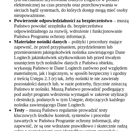
elektronicznej na czas przesyłu oraz przechowywania w
sieciach bądź systemach, do których dostęp mogą mieć osoby
nieupoważnione.
Powierzenie odpowiedzialności za bezpieczeństwo
– muszą
Państwo powołać urzędnika ds. bezpieczeństwa
odpowiedzialnego za rozwój, wdrożenie i funkcjonowanie
Państwa Programu ochrony informacji.
Materialne nośniki danych
– polityki i procedury mające
zapewnić, że przed przypisaniem, przydzieleniem lub
przeniesieniem jakiegokolwiek nośnika zawierającego Dane
Logitech jakimkolwiek użytkownikom lub przed trwałym
usunięciem tych nośników danych z Państwa obiektu,
wykasują Państwo te Dane Logitech zarówno pod względem
materialnym, jak i logicznym, w sposób bezpieczny i zgodny
z treścią Ustępu 2.3 (e) tak, żeby nośniki te nie zawierały
pozostałości danych lub, w razie potrzeby, fizycznie zniszczą
Państwo te nośniki. Muszą Państwo prowadzić podlegający
pod audyt program wdrożenia wymagań w zakresie utylizacji
i destrukcji, podanych w tym Ustępie, dotyczących każdego
nośnika zawierającego Dane Logitech.
Testy
– muszą Państwo regularnie prowadzić testy
kluczowych środków kontroli, systemów i procedur
zawartych w Państwa Programie ochrony informacji, aby
zapewnić, że są one wdrażane prawidłowo i skutecznie radzą