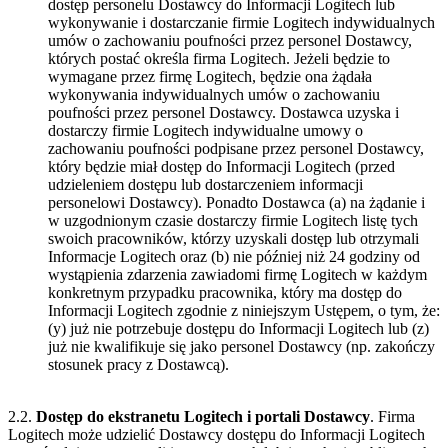
dostęp personelu Dostawcy do Informacji Logitech lub
wykonywanie i dostarczanie firmie Logitech indywidualnych
umów o zachowaniu poufności przez personel Dostawcy,
których postać określa firma Logitech. Jeżeli będzie to
wymagane przez firmę Logitech, będzie ona żądała
wykonywania indywidualnych umów o zachowaniu
poufności przez personel Dostawcy. Dostawca uzyska i
dostarczy firmie Logitech indywidualne umowy o
zachowaniu poufności podpisane przez personel Dostawcy,
który będzie miał dostęp do Informacji Logitech (przed
udzieleniem dostępu lub dostarczeniem informacji
personelowi Dostawcy). Ponadto Dostawca (a) na żądanie i
w uzgodnionym czasie dostarczy firmie Logitech listę tych
swoich pracowników, którzy uzyskali dostęp lub otrzymali
Informacje Logitech oraz (b) nie później niż 24 godziny od
wystąpienia zdarzenia zawiadomi firmę Logitech w każdym
konkretnym przypadku pracownika, który ma dostęp do
Informacji Logitech zgodnie z niniejszym Ustępem, o tym, że:
(y) już nie potrzebuje dostępu do Informacji Logitech lub (z)
już nie kwalifikuje się jako personel Dostawcy (np. zakończy
stosunek pracy z Dostawcą).
2.2.
Dostęp do ekstranetu Logitech i portali Dostawcy
. Firma
Logitech może udzielić Dostawcy dostępu do Informacji Logitech