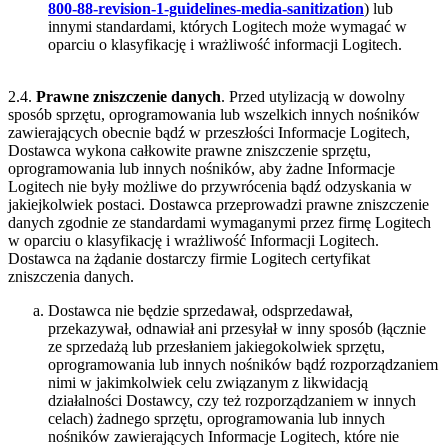
800-88-revision-1-guidelines-media-sanitization
) lub
innymi standardami, których Logitech może wymagać w
oparciu o klasyfikację i wrażliwość informacji Logitech.
2.4.
Prawne zniszczenie danych
. Przed utylizacją w dowolny
sposób sprzętu, oprogramowania lub wszelkich innych nośników
zawierających obecnie bądź w przeszłości Informacje Logitech,
Dostawca wykona całkowite prawne zniszczenie sprzętu,
oprogramowania lub innych nośników, aby żadne Informacje
Logitech nie były możliwe do przywrócenia bądź odzyskania w
jakiejkolwiek postaci. Dostawca przeprowadzi prawne zniszczenie
danych zgodnie ze standardami wymaganymi przez firmę Logitech
w oparciu o klasyfikację i wrażliwość Informacji Logitech.
Dostawca na żądanie dostarczy firmie Logitech certyfikat
zniszczenia danych.
Dostawca nie będzie sprzedawał, odsprzedawał,
przekazywał, odnawiał ani przesyłał w inny sposób (łącznie
ze sprzedażą lub przesłaniem jakiegokolwiek sprzętu,
oprogramowania lub innych nośników bądź rozporządzaniem
nimi w jakimkolwiek celu związanym z likwidacją
działalności Dostawcy, czy też rozporządzaniem w innych
celach) żadnego sprzętu, oprogramowania lub innych
nośników zawierających Informacje Logitech, które nie