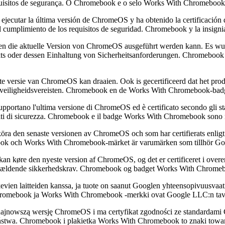
quisitos de segurança. O Chromebook e o selo Works With Chromebook
 ejecutar la última versión de ChromeOS y ha obtenido la certificación
 del cumplimiento de los requisitos de seguridad. Chromebook y la in
en die aktuelle Version von ChromeOS ausgeführt werden kann. Es wurde
odukts oder dessen Einhaltung von Sicherheitsanforderungen. Chrome
e versie van ChromeOS kan draaien. Ook is gecertificeerd dat het prod
an veiligheidsvereisten. Chromebook en de Works With Chromebook-ba
upportano l'ultima versione di ChromeOS ed è certificato secondo gli s
uisiti di sicurezza. Chromebook e il badge Works With Chromebook son
ra den senaste versionen av ChromeOS och som har certifierats enligt
omebook och Works With Chromebook-märket är varumärken som tillhör G
n køre den nyeste version af ChromeOS, og det er certificeret i over
se af gældende sikkerhedskrav. Chromebook og badget Works With Chrom
vien laitteiden kanssa, ja tuote on saanut Googlen yhteensopivuusvaati
n. Chromebook ja Works With Chromebook ‑merkki ovat Google LLC:n ta
najnowszą wersję ChromeOS i ma certyfikat zgodności ze standardami G
eństwa. Chromebook i plakietka Works With Chromebook to znaki to