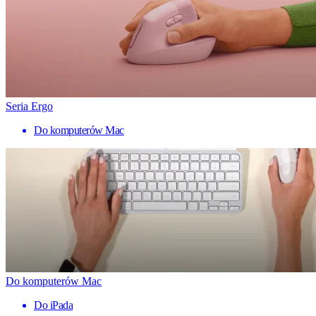
Seria Ergo
Do komputerów Mac
Do komputerów Mac
Do iPada