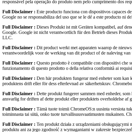
responsável pela operação do produto nem pelo cumprimento dos re
Full Disclaimer :
Este producto funciona con dispositivos capaces de
Google no se responsabiliza del uso que se le dé a este producto ni
Full Disclaimer :
Dieses Produkt ist mit Geräten kompatibel, auf den
Google. Google ist nicht verantwortlich für den Betrieb dieses Pr
LLC.
Full Disclaimer :
Dit product werkt met apparaten waarop de nieuwst
verantwoordelijk voor de werking van dit product of de naleving v
Full Disclaimer :
Questo prodotto è compatibile con dispositivi che s
funzionamento di questo prodotto o della relativa conformità ai req
Full Disclaimer :
Den här produkten fungerar med enheter som kan kö
produktens drift eller för dess efterlevnad av säkerhetskrav. Chr
Full Disclaimer :
Dette produkt fungerer sammen med enheder, som ka
ansvarlig for driften af dette produkt eller produktets overholdel
Full Disclaimer :
Tämä tuote toimii ChromeOS:n uusinta versiota tuke
toiminnasta tai siitä, onko tuote turvallisuusvaatimusten mukaine
Full Disclaimer :
Ten produkt działa z urządzeniami obsługującymi 
produktu ani za jego zgodność z wymaganiami w zakresie bezpiecz