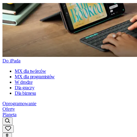
Do iPada
MX dla twórców
MX dla programistów
W drodze
Dla graczy
Dla biznesu
Oprogramowanie
Oferty
Planeta