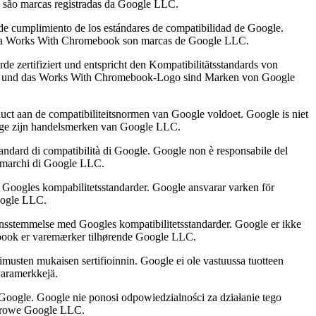
 são marcas registradas da Google LLC.
 de cumplimiento de los estándares de compatibilidad de Google.
signia Works With Chromebook son marcas de Google LLC.
 zertifiziert und entspricht den Kompatibilitätsstandards von
book und das Works With Chromebook-Logo sind Marken von Google
uct aan de compatibiliteitsnormen van Google voldoet. Google is niet
dge zijn handelsmerken van Google LLC.
tandard di compatibilità di Google. Google non è responsabile del
o marchi di Google LLC.
 Googles kompabilitetsstandarder. Google ansvarar varken för
oogle LLC.
ensstemmelse med Googles kompatibilitetsstandarder. Google er ikke
ebook er varemærker tilhørende Google LLC.
musten mukaisen sertifioinnin. Google ei ole vastuussa tuotteen
varamerkkejä.
oogle. Google nie ponosi odpowiedzialności za działanie tego
warowe Google LLC.