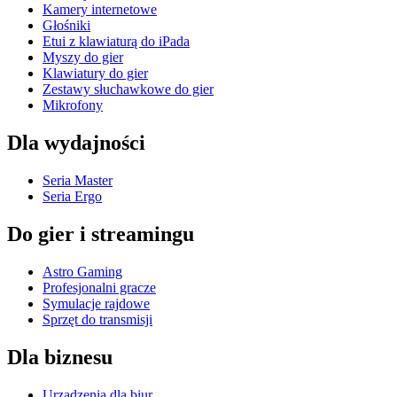
Kamery internetowe
Głośniki
Etui z klawiaturą do iPada
Myszy do gier
Klawiatury do gier
Zestawy słuchawkowe do gier
Mikrofony
Dla wydajności
Seria Master
Seria Ergo
Do gier i streamingu
Astro Gaming
Profesjonalni gracze
Symulacje rajdowe
Sprzęt do transmisji
Dla biznesu
Urządzenia dla biur