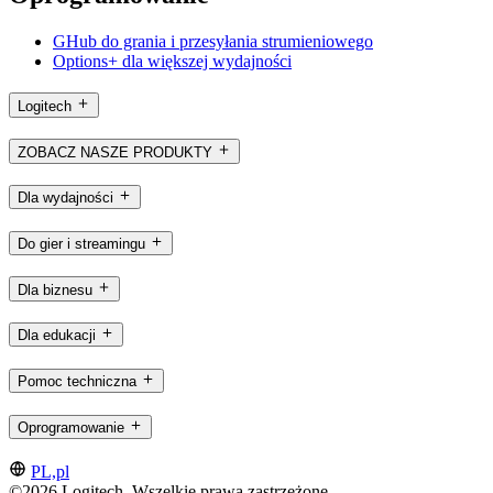
GHub do grania i przesyłania strumieniowego
Options+ dla większej wydajności
Logitech
ZOBACZ NASZE PRODUKTY
Dla wydajności
Do gier i streamingu
Dla biznesu
Dla edukacji
Pomoc techniczna
Oprogramowanie
PL,pl
©2026 Logitech. Wszelkie prawa zastrzeżone