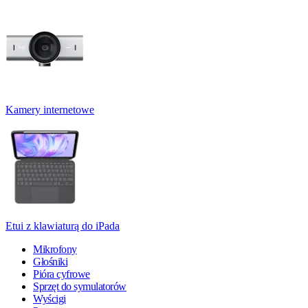
Kamery internetowe
Etui z klawiaturą do iPada
Mikrofony
Głośniki
Pióra cyfrowe
Sprzęt do symulatorów
Wyścigi