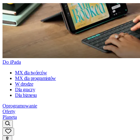
Do iPada
MX dla twórców
MX dla programistów
W drodze
Dla graczy
Dla biznesu
Oprogramowanie
Oferty
Planeta