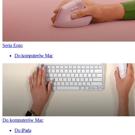
Seria Ergo
Do komputerów Mac
Do komputerów Mac
Do iPada