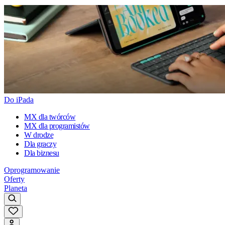
Do iPada
MX dla twórców
MX dla programistów
W drodze
Dla graczy
Dla biznesu
Oprogramowanie
Oferty
Planeta