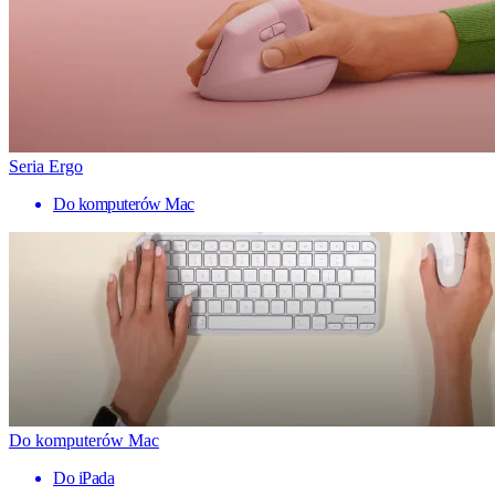
Seria Ergo
Do komputerów Mac
Do komputerów Mac
Do iPada