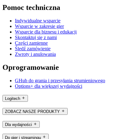
Pomoc techniczna
Indywidualne wsparcie
Wsparcie w zakresie gier
Wsparcie dla biznesu i edukacji
Skontaktuj się z nami
Części zamienne
Śledź zamówienie
Zwroty i anulowania
Oprogramowanie
GHub do grania i przesyłania strumieniowego
Options+ dla większej wydajności
Logitech
ZOBACZ NASZE PRODUKTY
Dla wydajności
Do gier i streamingu