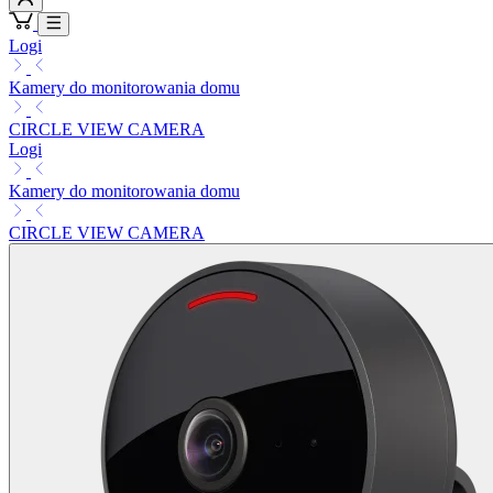
Logi
Kamery do monitorowania domu
CIRCLE VIEW CAMERA
Logi
Kamery do monitorowania domu
CIRCLE VIEW CAMERA