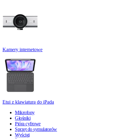
Kamery internetowe
Etui z klawiaturą do iPada
Mikrofony
Głośniki
Pióra cyfrowe
Sprzęt do symulatorów
Wyścigi