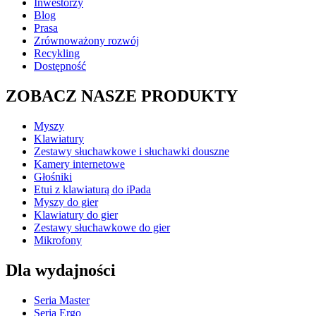
Inwestorzy
Blog
Prasa
Zrównoważony rozwój
Recykling
Dostępność
ZOBACZ NASZE PRODUKTY
Myszy
Klawiatury
Zestawy słuchawkowe i słuchawki douszne
Kamery internetowe
Głośniki
Etui z klawiaturą do iPada
Myszy do gier
Klawiatury do gier
Zestawy słuchawkowe do gier
Mikrofony
Dla wydajności
Seria Master
Seria Ergo