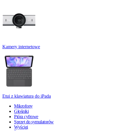
Kamery internetowe
Etui z klawiaturą do iPada
Mikrofony
Głośniki
Pióra cyfrowe
Sprzęt do symulatorów
Wyścigi