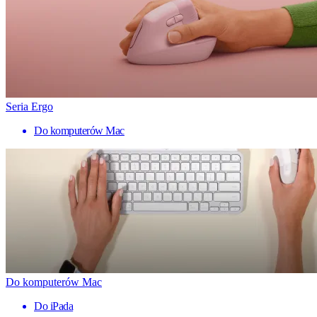
Seria Ergo
Do komputerów Mac
Do komputerów Mac
Do iPada