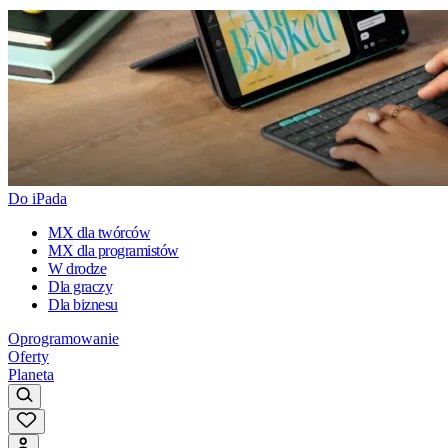
Do iPada
MX dla twórców
MX dla programistów
W drodze
Dla graczy
Dla biznesu
Oprogramowanie
Oferty
Planeta