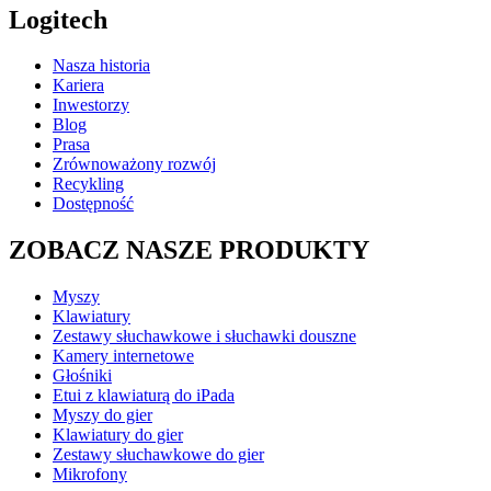
Logitech
Nasza historia
Kariera
Inwestorzy
Blog
Prasa
Zrównoważony rozwój
Recykling
Dostępność
ZOBACZ NASZE PRODUKTY
Myszy
Klawiatury
Zestawy słuchawkowe i słuchawki douszne
Kamery internetowe
Głośniki
Etui z klawiaturą do iPada
Myszy do gier
Klawiatury do gier
Zestawy słuchawkowe do gier
Mikrofony