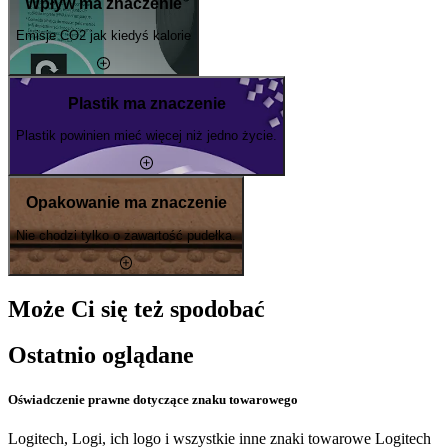
Wpływ ma znaczenie
Emisje CO2 jak kiedyś kalorie
Plastik ma znaczenie
Plastik powinien mieć więcej niż jedno życie.
Opakowanie ma znaczenie
Nie chodzi tylko o zawartość pudełka.
Może Ci się też spodobać
Ostatnio oglądane
Oświadczenie prawne dotyczące znaku towarowego
Logitech, Logi, ich logo i wszystkie inne znaki towarowe Logitech