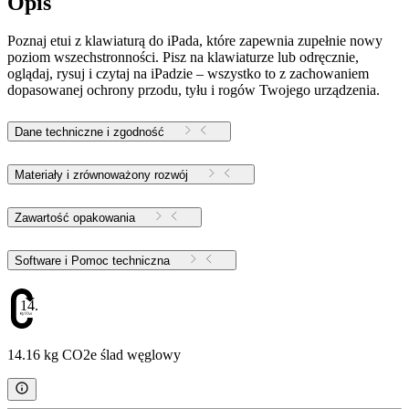
Opis
Poznaj etui z klawiaturą do iPada, które zapewnia zupełnie nowy
poziom wszechstronności. Pisz na klawiaturze lub odręcznie,
oglądaj, rysuj i czytaj na iPadzie – wszystko to z zachowaniem
dopasowanej ochrony przodu, tyłu i rogów Twojego urządzenia.
Dane techniczne i zgodność
Materiały i zrównoważony rozwój
Zawartość opakowania
Software i Pomoc techniczna
14.16
14.16 kg CO2e ślad węglowy