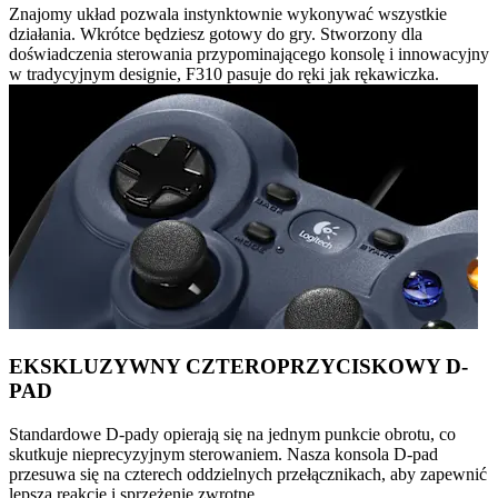
Znajomy układ pozwala instynktownie wykonywać wszystkie
działania. Wkrótce będziesz gotowy do gry. Stworzony dla
doświadczenia sterowania przypominającego konsolę i innowacyjny
w tradycyjnym designie, F310 pasuje do ręki jak rękawiczka.
EKSKLUZYWNY CZTEROPRZYCISKOWY D-
PAD
Standardowe D-pady opierają się na jednym punkcie obrotu, co
skutkuje nieprecyzyjnym sterowaniem. Nasza konsola D-pad
przesuwa się na czterech oddzielnych przełącznikach, aby zapewnić
lepszą reakcję i sprzężenie zwrotne.