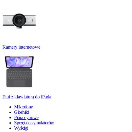
Kamery internetowe
Etui z klawiaturą do iPada
Mikrofony
Głośniki
Pióra cyfrowe
Sprzęt do symulatorów
Wyścigi