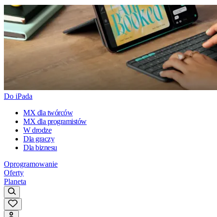
Do iPada
MX dla twórców
MX dla programistów
W drodze
Dla graczy
Dla biznesu
Oprogramowanie
Oferty
Planeta