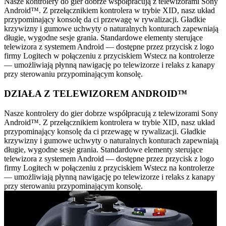
Nasze kontrolery do gier dobrze współpracują z telewizorami Sony
Android™. Z przełącznikiem kontrolera w trybie XID, nasz układ
przypominający konsolę da ci przewagę w rywalizacji. Gładkie
krzywizny i gumowe uchwyty o naturalnych konturach zapewniają
długie, wygodne sesje grania. Standardowe elementy sterujące
telewizora z systemem Android — dostępne przez przycisk z logo
firmy Logitech w połączeniu z przyciskiem Wstecz na kontrolerze
— umożliwiają płynną nawigację po telewizorze i relaks z kanapy
przy sterowaniu przypominającym konsolę.
DZIAŁA Z TELEWIZOREM ANDROID™
Nasze kontrolery do gier dobrze współpracują z telewizorami Sony
Android™. Z przełącznikiem kontrolera w trybie XID, nasz układ
przypominający konsolę da ci przewagę w rywalizacji. Gładkie
krzywizny i gumowe uchwyty o naturalnych konturach zapewniają
długie, wygodne sesje grania. Standardowe elementy sterujące
telewizora z systemem Android — dostępne przez przycisk z logo
firmy Logitech w połączeniu z przyciskiem Wstecz na kontrolerze
— umożliwiają płynną nawigację po telewizorze i relaks z kanapy
przy sterowaniu przypominającym konsolę.