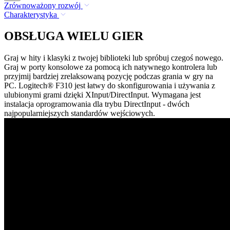
Zrównoważony rozwój
Charakterystyka
OBSŁUGA WIELU GIER
Graj w hity i klasyki z twojej biblioteki lub spróbuj czegoś nowego.
Graj w porty konsolowe za pomocą ich natywnego kontrolera lub
przyjmij bardziej zrelaksowaną pozycję podczas grania w gry na
PC. Logitech® F310 jest łatwy do skonfigurowania i używania z
ulubionymi grami dzięki XInput/DirectInput. Wymagana jest
instalacja oprogramowania dla trybu DirectInput - dwóch
najpopularniejszych standardów wejściowych.