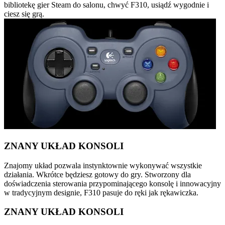
bibliotekę gier Steam do salonu, chwyć F310, usiądź wygodnie i
ciesz się grą.
ZNANY UKŁAD KONSOLI
Znajomy układ pozwala instynktownie wykonywać wszystkie
działania. Wkrótce będziesz gotowy do gry. Stworzony dla
doświadczenia sterowania przypominającego konsolę i innowacyjny
w tradycyjnym designie, F310 pasuje do ręki jak rękawiczka.
ZNANY UKŁAD KONSOLI