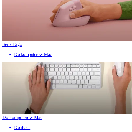
Seria Ergo
Do komputerów Mac
Do komputerów Mac
Do iPada