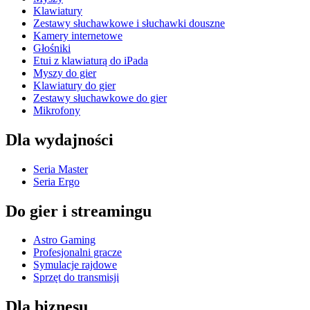
Klawiatury
Zestawy słuchawkowe i słuchawki douszne
Kamery internetowe
Głośniki
Etui z klawiaturą do iPada
Myszy do gier
Klawiatury do gier
Zestawy słuchawkowe do gier
Mikrofony
Dla wydajności
Seria Master
Seria Ergo
Do gier i streamingu
Astro Gaming
Profesjonalni gracze
Symulacje rajdowe
Sprzęt do transmisji
Dla biznesu