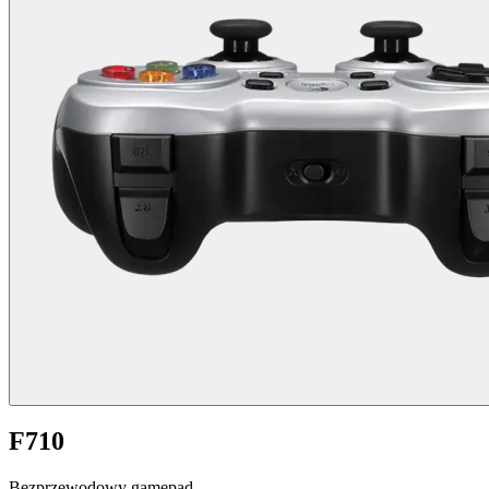
F710
Bezprzewodowy gamepad