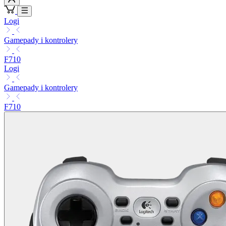
Logi
Gamepady i kontrolery
F710
Logi
Gamepady i kontrolery
F710