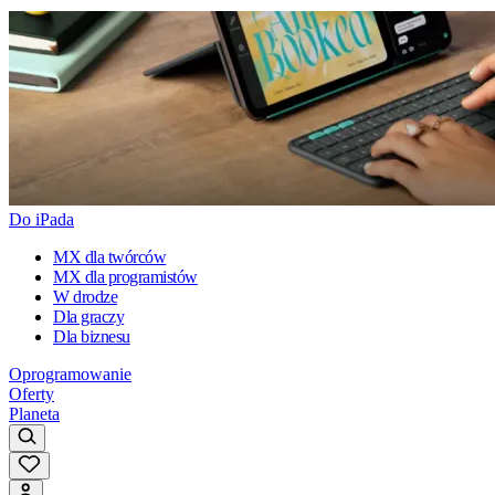
Do iPada
MX dla twórców
MX dla programistów
W drodze
Dla graczy
Dla biznesu
Oprogramowanie
Oferty
Planeta