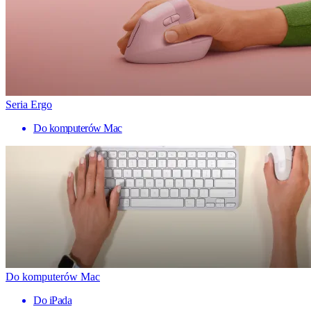
Seria Ergo
Do komputerów Mac
Do komputerów Mac
Do iPada