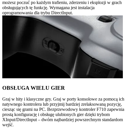
możesz poczuć po każdym trafieniu, zderzeniu i eksplozji w grach
obsługujących tę funkcję. Wymagana jest instalacja
oprogramowania dla trybu DirectInput.
OBSŁUGA WIELU GIER
Graj w hity i klasyczne gry. Graj w porty konsolowe za pomocą ich
natywnego kontrolera lub przyjmij bardziej zrelaksowaną pozycję,
ciesząc się grami na PC. Bezprzewodowy kontroler F710 zapewnia
prostą konfigurację i obsługę ulubionych gier dzięki trybom
XInput/DirectInput – dwóm najbardziej powszechnym standardom
wejść.