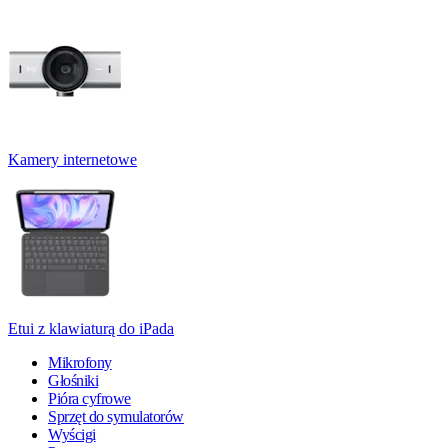
Kamery internetowe
Etui z klawiaturą do iPada
Mikrofony
Głośniki
Pióra cyfrowe
Sprzęt do symulatorów
Wyścigi