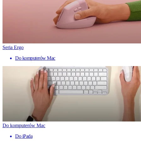
Seria Ergo
Do komputerów Mac
Do komputerów Mac
Do iPada