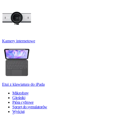
Kamery internetowe
Etui z klawiaturą do iPada
Mikrofony
Głośniki
Pióra cyfrowe
Sprzęt do symulatorów
Wyścigi