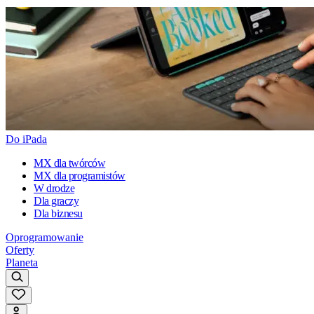
Do iPada
MX dla twórców
MX dla programistów
W drodze
Dla graczy
Dla biznesu
Oprogramowanie
Oferty
Planeta