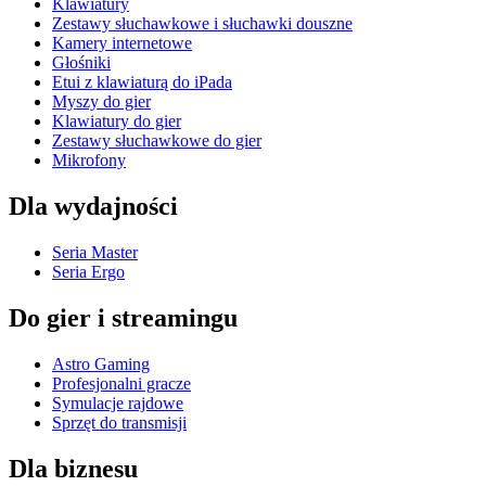
Klawiatury
Zestawy słuchawkowe i słuchawki douszne
Kamery internetowe
Głośniki
Etui z klawiaturą do iPada
Myszy do gier
Klawiatury do gier
Zestawy słuchawkowe do gier
Mikrofony
Dla wydajności
Seria Master
Seria Ergo
Do gier i streamingu
Astro Gaming
Profesjonalni gracze
Symulacje rajdowe
Sprzęt do transmisji
Dla biznesu