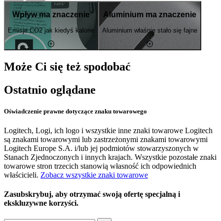
Wpływ ma znaczenie
Aluminium ma znaczenie
Emisje CO2 jak kiedyś kalorie
Aluminium właśnie stało się fajne
Może Ci się też spodobać
Ostatnio oglądane
Oświadczenie prawne dotyczące znaku towarowego
Logitech, Logi, ich logo i wszystkie inne znaki towarowe Logitech
są znakami towarowymi lub zastrzeżonymi znakami towarowymi
Logitech Europe S.A. i/lub jej podmiotów stowarzyszonych w
Stanach Zjednoczonych i innych krajach. Wszystkie pozostałe znaki
towarowe stron trzecich stanowią własność ich odpowiednich
właścicieli.
Zobacz wszystkie znaki towarowe
Zasubskrybuj, aby otrzymać swoją ofertę specjalną i
ekskluzywne korzyści.