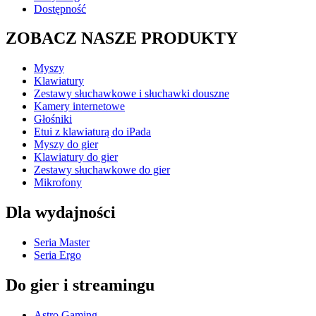
Dostępność
ZOBACZ NASZE PRODUKTY
Myszy
Klawiatury
Zestawy słuchawkowe i słuchawki douszne
Kamery internetowe
Głośniki
Etui z klawiaturą do iPada
Myszy do gier
Klawiatury do gier
Zestawy słuchawkowe do gier
Mikrofony
Dla wydajności
Seria Master
Seria Ergo
Do gier i streamingu
Astro Gaming