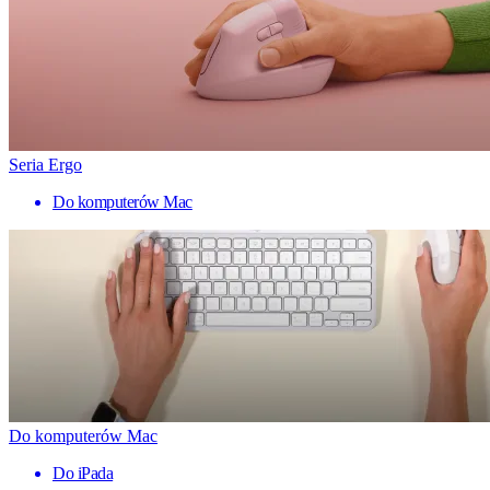
Seria Ergo
Do komputerów Mac
Do komputerów Mac
Do iPada