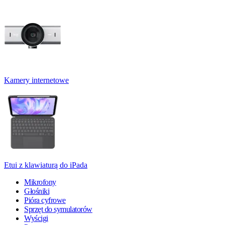
Kamery internetowe
Etui z klawiaturą do iPada
Mikrofony
Głośniki
Pióra cyfrowe
Sprzęt do symulatorów
Wyścigi