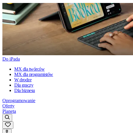
Do iPada
MX dla twórców
MX dla programistów
W drodze
Dla graczy
Dla biznesu
Oprogramowanie
Oferty
Planeta