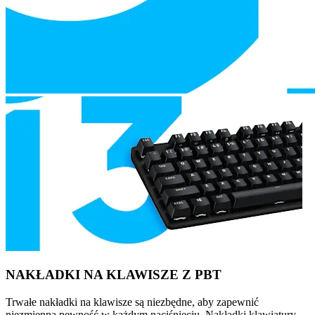
NAKŁADKI NA KLAWISZE Z PBT
Trwałe nakładki na klawisze są niezbędne, aby zapewnić
niezmienną pewność w każdym naciśnięciu. Nakładki klawiatury