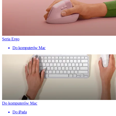
Seria Ergo
Do komputerów Mac
Do komputerów Mac
Do iPada