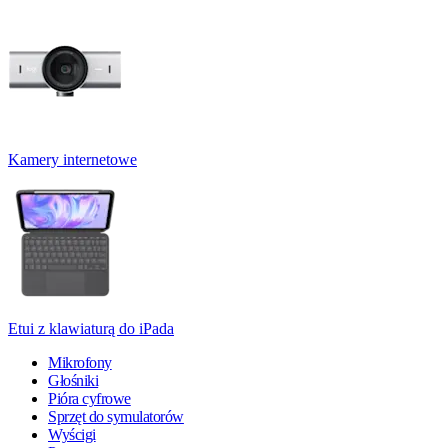
Kamery internetowe
Etui z klawiaturą do iPada
Mikrofony
Głośniki
Pióra cyfrowe
Sprzęt do symulatorów
Wyścigi