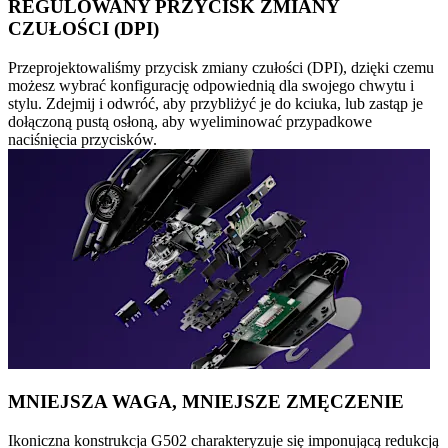
REGULOWANY PRZYCISK ZMIANY
CZUŁOŚCI (DPI)
Przeprojektowaliśmy przycisk zmiany czułości (DPI), dzięki czemu
możesz wybrać konfigurację odpowiednią dla swojego chwytu i
stylu. Zdejmij i odwróć, aby przybliżyć je do kciuka, lub zastąp je
dołączoną pustą osłoną, aby wyeliminować przypadkowe
naciśnięcia przycisków.
MNIEJSZA WAGA, MNIEJSZE ZMĘCZENIE
Ikoniczna konstrukcja G502 charakteryzuje się imponującą redukcją