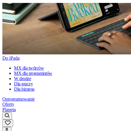
Do iPada
MX dla twórców
MX dla programistów
W drodze
Dla graczy
Dla biznesu
Oprogramowanie
Oferty
Planeta