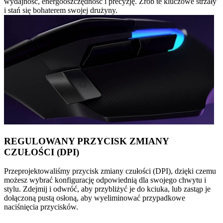
wydajność, energooszczędność i precyzję. Zrób te kluczowe strzały
i stań się bohaterem swojej drużyny.
REGULOWANY PRZYCISK ZMIANY
CZUŁOŚCI (DPI)
Przeprojektowaliśmy przycisk zmiany czułości (DPI), dzięki czemu
możesz wybrać konfigurację odpowiednią dla swojego chwytu i
stylu. Zdejmij i odwróć, aby przybliżyć je do kciuka, lub zastąp je
dołączoną pustą osłoną, aby wyeliminować przypadkowe
naciśnięcia przycisków.