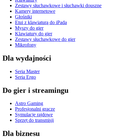
Zestawy słuchawkowe i słuchawki douszne
Kamery internetowe
Głośniki
Etui z klawiaturą do iPada
Myszy do gier
Klawiatury do gier
Zestawy słuchawkowe do gier
Mikrofony
Dla wydajności
Seria Master
Seria Ergo
Do gier i streamingu
Astro Gaming
Profesjonalni gracze
Symulacje rajdowe
Sprzęt do transmisji
Dla biznesu