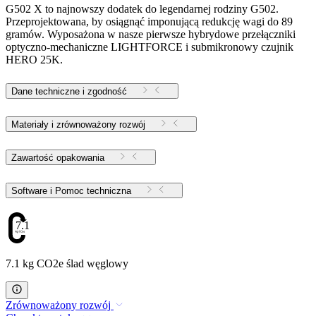
G502 X to najnowszy dodatek do legendarnej rodziny G502.
Przeprojektowana, by osiągnąć imponującą redukcję wagi do 89
gramów. Wyposażona w nasze pierwsze hybrydowe przełączniki
optyczno-mechaniczne LIGHTFORCE i submikronowy czujnik
HERO 25K.
Dane techniczne i zgodność
Materiały i zrównoważony rozwój
Zawartość opakowania
Software i Pomoc techniczna
7.1
7.1 kg CO2e ślad węglowy
Zrównoważony rozwój