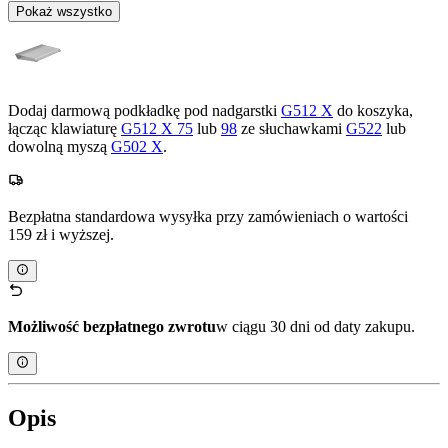
Pokaż wszystko
Dodaj darmową podkładkę pod nadgarstki
G512 X
do koszyka,
łącząc klawiaturę
G512 X 75
lub
98
ze słuchawkami
G522
lub
dowolną myszą
G502 X
.
Bezpłatna standardowa wysyłka przy zamówieniach o wartości
159 zł i wyższej.
Możliwość bezpłatnego zwrotu
w ciągu 30 dni od daty zakupu.
Opis