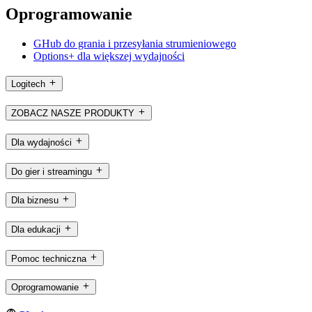
Oprogramowanie
GHub do grania i przesyłania strumieniowego
Options+ dla większej wydajności
Logitech
ZOBACZ NASZE PRODUKTY
Dla wydajności
Do gier i streamingu
Dla biznesu
Dla edukacji
Pomoc techniczna
Oprogramowanie