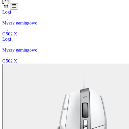
Logi
Myszy gamingowe
G502 X
Logi
Myszy gamingowe
G502 X