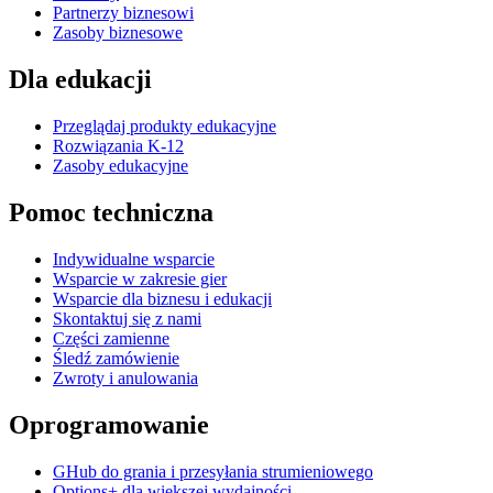
Partnerzy biznesowi
Zasoby biznesowe
Dla edukacji
Przeglądaj produkty edukacyjne
Rozwiązania K-12
Zasoby edukacyjne
Pomoc techniczna
Indywidualne wsparcie
Wsparcie w zakresie gier
Wsparcie dla biznesu i edukacji
Skontaktuj się z nami
Części zamienne
Śledź zamówienie
Zwroty i anulowania
Oprogramowanie
GHub do grania i przesyłania strumieniowego
Options+ dla większej wydajności