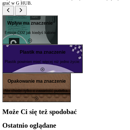
grać w G HUB.
Wpływ ma znaczenie
Emisje CO2 jak kiedyś kalorie
Plastik ma znaczenie
Plastik powinien mieć więcej niż jedno życie.
Opakowanie ma znaczenie
Nie chodzi tylko o zawartość pudełka.
Może Ci się też spodobać
Ostatnio oglądane