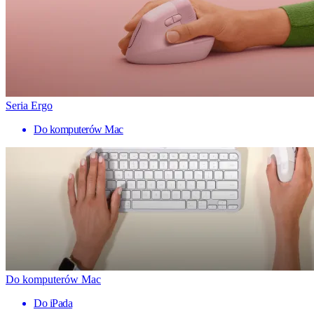
Seria Ergo
Do komputerów Mac
Do komputerów Mac
Do iPada