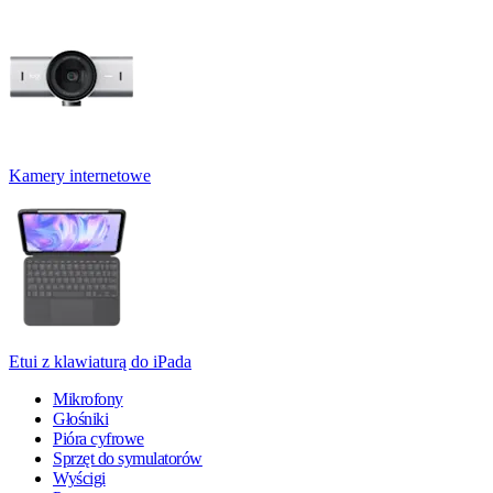
Kamery internetowe
Etui z klawiaturą do iPada
Mikrofony
Głośniki
Pióra cyfrowe
Sprzęt do symulatorów
Wyścigi