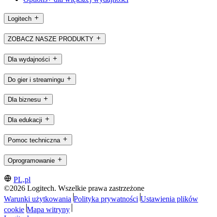
Logitech
ZOBACZ NASZE PRODUKTY
Dla wydajności
Do gier i streamingu
Dla biznesu
Dla edukacji
Pomoc techniczna
Oprogramowanie
PL,pl
©2026 Logitech. Wszelkie prawa zastrzeżone
Warunki użytkowania
Polityka prywatności
Ustawienia plików
cookie
Mapa witryny