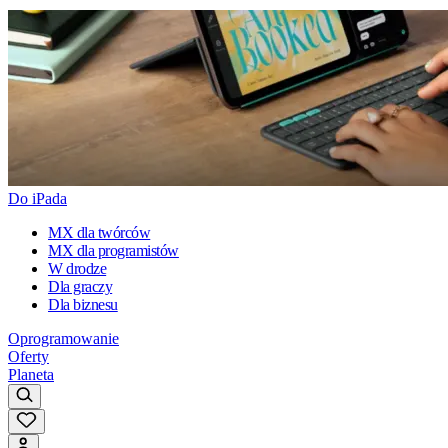
Do iPada
MX dla twórców
MX dla programistów
W drodze
Dla graczy
Dla biznesu
Oprogramowanie
Oferty
Planeta