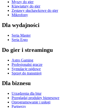
Myszy do gier
Klawiatury do gier
Zestawy słuchawkowe do gier
Mikrofony
Dla wydajności
Seria Master
Seria Ergo
Do gier i streamingu
Astro Gaming
Profesjonalni gracze
Symulacje rajdowe
Sprzęt do transmisji
Dla biznesu
Urządzenia dla biur
Przeglądaj produkty biznesowe
Oprogramowanie i usługi
Partnerzy