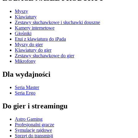
Myszy
Klawiatury
Zestawy słuchawkowe i słuchawki douszne
Kamery internetowe
Głośniki
Etui z klawiaturą do iPada
Myszy do gier
Klawiatury do gier
Zestawy słuchawkowe do gier
Mikrofony
Dla wydajności
Seria Master
Seria Ergo
Do gier i streamingu
Astro Gaming
Profesjonalni gracze
Symulacje rajdowe
Sprzęt do transmisji