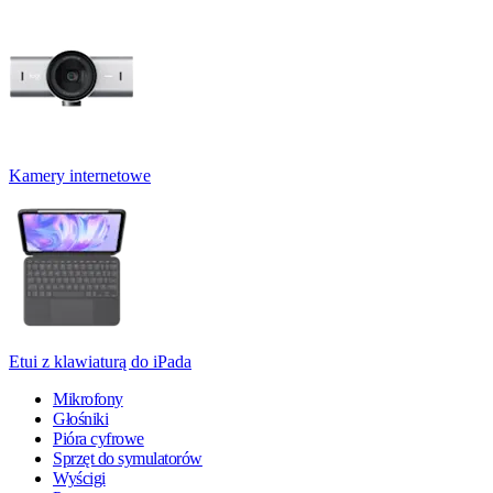
Kamery internetowe
Etui z klawiaturą do iPada
Mikrofony
Głośniki
Pióra cyfrowe
Sprzęt do symulatorów
Wyścigi