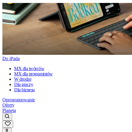
Do iPada
MX dla twórców
MX dla programistów
W drodze
Dla graczy
Dla biznesu
Oprogramowanie
Oferty
Planeta