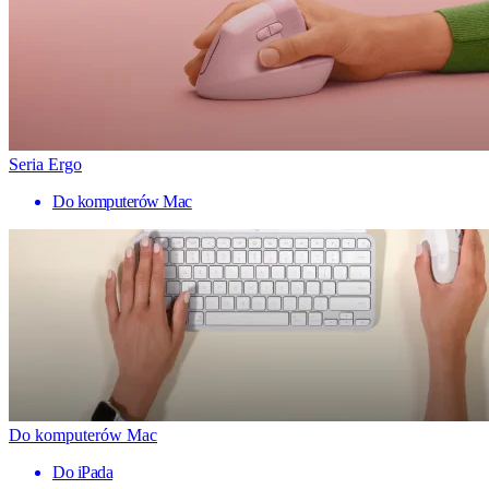
Seria Ergo
Do komputerów Mac
Do komputerów Mac
Do iPada